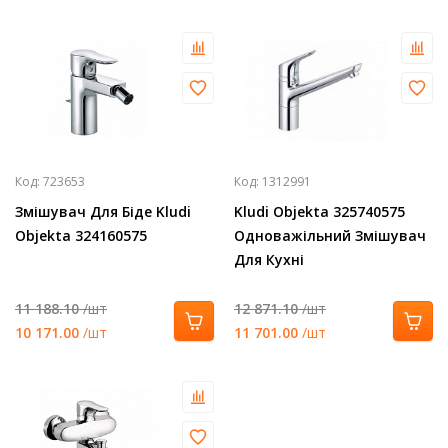
Код:
723653
Код:
1312991
Змішувач Для Біде Kludi
Kludi Objekta 325740575
Objekta 324160575
Одноважільний Змішувач
Для Кухні
11 188.10
/шт
12 871.10
/шт
10 171.00
/шт
11 701.00
/шт