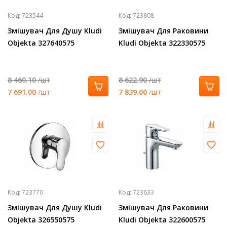
Код:
723544
Код:
723808
Змішувач Для Душу Kludi
Змішувач Для Раковини
Objekta 327640575
Kludi Objekta 322330575
8 460.10
/шт
8 622.90
/шт
7 691.00
/шт
7 839.00
/шт
Код:
723770
Код:
723633
Змішувач Для Душу Kludi
Змішувач Для Раковини
Objekta 326550575
Kludi Objekta 322600575