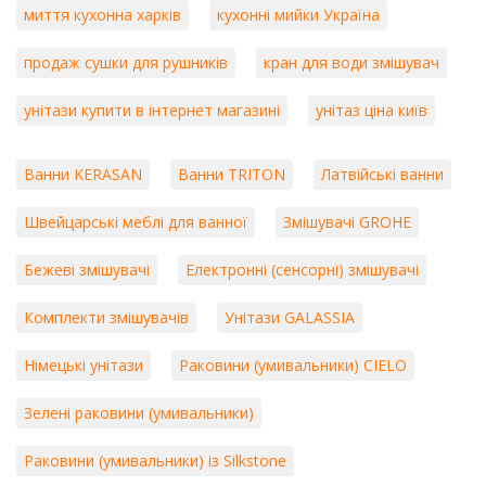
миття кухонна харків
кухонні мийки Україна
продаж сушки для рушників
кран для води змішувач
унітази купити в інтернет магазині
унітаз ціна київ
Ванни KERASAN
Ванни TRITON
Латвійські ванни
Швейцарські меблі для ванної
Змішувачі GROHE
Бежеві змішувачі
Електронні (сенсорні) змішувачі
Комплекти змішувачів
Унітази GALASSIA
Німецькі унітази
Раковини (умивальники) CIELO
Зелені раковини (умивальники)
Раковини (умивальники) із Silkstone