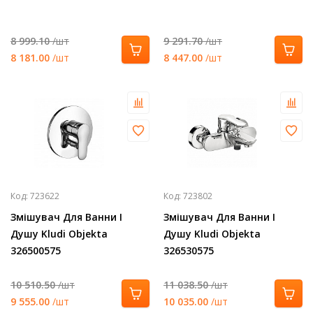
8 999.10
/шт
9 291.70
/шт
8 181.00
/шт
8 447.00
/шт
Код:
723622
Код:
723802
Змішувач Для Ванни І
Змішувач Для Ванни І
Душу Kludi Objekta
Душу Kludi Objekta
326500575
326530575
10 510.50
/шт
11 038.50
/шт
9 555.00
/шт
10 035.00
/шт