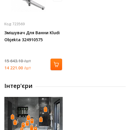
Код:
723569
Змішувач Для Ванни Kludi
Objekta 324910575
15 643.10
/шт
14 221.00
/шт
Інтер'єри