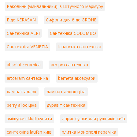
Раковини (умивальники) із Штучного мармуру
Біде KERASAN
Сифони для біде GROHE
Сантехніка ALPI
Сантехніка COLOMBO
Сантехніка VENEZIA
Іспанська сантехніка
absolut ceramica
am pm сантехніка
artceram сантехніка
bemeta аксесуари
ламінат аллок
ламінат аллок ціна
berry alloc ціна
дуравіт сантехніка
змішувачі kludi купити
ларис сушки для рушників київ
сантехніка laufen київ
плитка монополі кераміка