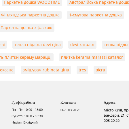
Паркетна дошка WOODTIME
Австралійська паркетна дош
Фінляндська паркетна дошка
1-смугова паркетна дошка
Паркетна дошка з фаскою
еві
тепла підлога devi ціна
devi каталог
тепла підлог
ть плитки кераму марацці
плитка kerama marazzi каталог
нексанс
змішувач rubineta ціна
tres
вієга
Графік работи
Контакти
Адреса
Пн - Пт: 10:00 - 18:00
Місто Київ, п
067 503 20 26
Бандери, 21, 
Субота: 10:00 - 16:30
503 20 26
Неділя: Вихідний