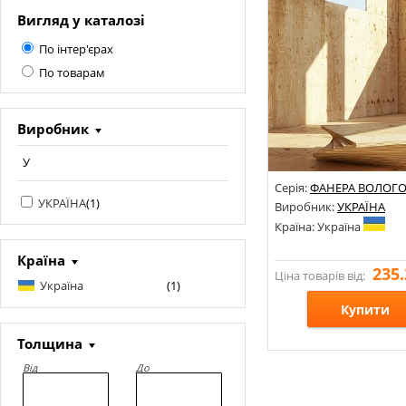
Вигляд у каталозі
По інтер'єрах
По товарам
Виробник
У
Серія:
ФАНЕРА ВОЛОГО
УКРАЇНА
(
1
)
Виробник:
УКРАЇНА
Країна: Україна
Країна
235.
Ціна товарів від:
Україна
(
1
)
Купити
Толщина
Розміри: 1525х1525;
Від
До
Стилі:
Кольори: