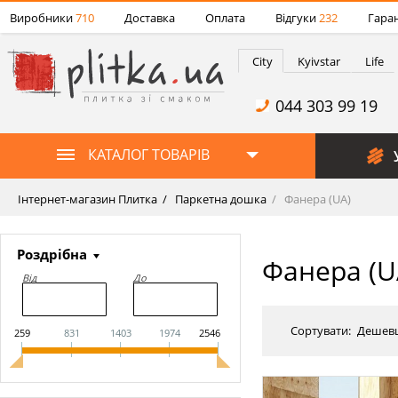
Виробники
710
Доставка
Оплата
Відгуки
232
Гаран
City
Kyivstar
Life
044 303 99 19
КАТАЛОГ ТОВАРІВ
Інтернет-магазин Плитка
Паркетна дошка
Фанера (UA)
Роздрібна
Фанера (U
Від
До
Сортувати:
Дешев
259
831
1403
1974
2546