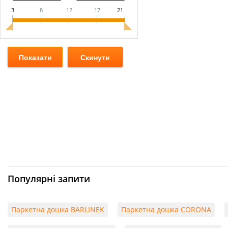
3
8
12
17
21
Популярні запити
Паркетна дошка BARLINEK
Паркетна дошка CORONA