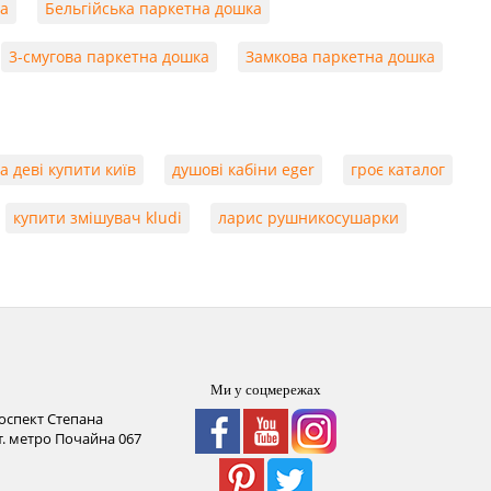
ка
Бельгійська паркетна дошка
3-смугова паркетна дошка
Замкова паркетна дошка
а деві купити київ
душові кабіни eger
гроє каталог
купити змішувач kludi
ларис рушникосушарки
Ми у соцмережах
роспект Степана
ст. метро Почайна
067