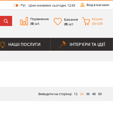
Вхід в магазин
Ціни оновлені: сьогодні, 12:43
Рус
Порівняння
Кошик
Бажання
(
0
) шт.
(
0
)
0.00
(
0
) шт.
НАШІ ПОСЛУГИ
ІНТЕР'ЄРИ ТА ІДЕЇ
Виводити на сторінці:
12
24
36
48
60