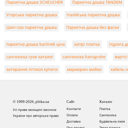
Паркетна дошка SCHEUCHER
Паркетна дошка TANDEM
Угорська паркетна дошка
Італійська паркетна дошка
Шип-паз паркетна дошка
Паркетна дошка без фаски
паркетна дошка barlinek ціна
капрі плитка
підлога д
сантехніка гроє каталог
сантехніка hansgrohe
вартіс
затирання літокол купити
марморин мийки
кабель 
© 1999-2026, plitka.ua
Сайт
Каталог
Контакти
Плитка
Усі права захищені законом
Оплата
Сантехніка
України про авторське право
Доставка
Будівельна хімія
Про проект
Тепла підлога