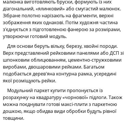
малюнка виготовляють бруски, формують із них
діагональний, «ялинковий» або смугастий малюнок.
Зібране полотно нарізають на фрагменти, верхні
зображення яких однакові. Потім художня частина
з'єднується з підготовленою фанерою за розмірами,
утворюючи готовий модуль.
Для основи беруть вільху, березу, хвойні породи.
Верх представлений рейковими панелями або ДСП зі
шпонковим облицюванням, цементно-стружковими
виробами, двошаровими рейками. Багатьом
подобається дерев'яна контурна рамка, усередині
якої розміщують рейки.
Модульний паркет купити пропонується із
розрахунку на квадратуру «чорнової» підлоги. Також
можна поєднувати готові максі-плити з паркетною
дошкою, якщо обидва види обробки будуть рівної
товщини.