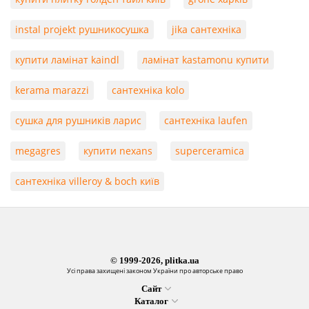
instal projekt рушникосушка
jika сантехніка
купити ламінат kaindl
ламінат kastamonu купити
kerama marazzi
сантехніка kolo
сушка для рушників ларис
сантехніка laufen
megagres
купити nexans
superceramica
сантехніка villeroy & boch київ
© 1999-2026, plitka.ua
Усі права захищені законом України про авторське право
Сайт
Каталог