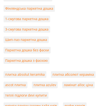
Фінляндська паркетна дошка
1-смугова паркетна дошка
3-смугова паркетна дошка
Шип-паз паркетна дошка
Паркетна дошка без фаски
Паркетна дошка з фаскою
плитка absolut keramika
плитка абсолют кераміка
ascot плитка
плитка azulev
ламінат alloc ціна
теплі підлоги devi купити
купити плитку голден тайл київ
grohe харків