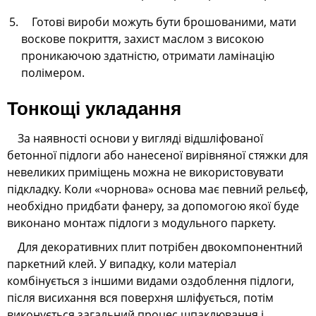
Готові вироби можуть бути брошованими, мати
воскове покриття, захист маслом з високою
проникаючою здатністю, отримати ламінацію
полімером.
Тонкощі укладання
За наявності основи у вигляді відшліфованої
бетонної підлоги або нанесеної вирівняної стяжки для
невеликих приміщень можна не використовувати
підкладку. Коли «чорнова» основа має певний рельєф,
необхідно придбати фанеру, за допомогою якої буде
виконано монтаж підлоги з модульного паркету.
Для декоративних плит потрібен двокомпонентний
паркетний клей. У випадку, коли матеріал
комбінується з іншими видами оздоблення підлоги,
після висихання вся поверхня шліфується, потім
виконується загальний процес шпаклювання і