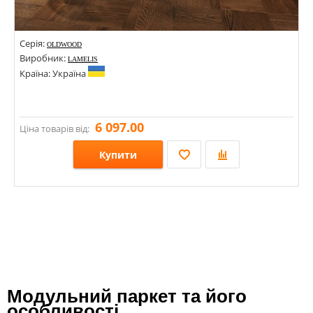
Серія:
OLDWOOD
Виробник:
LAMELIS
Країна: Україна
6 097.00
Ціна товарів від:
Купити
Розміри: 540х540х17;
Стилі:
Кольори:
Модульний паркет та його
особливості