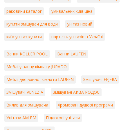
раковини каталог
умивальник київ ціна
купити змішувач для води
унітаз новий
київ унітаз купити
вартість унітазів в Україні
Ванни KOLLER POOL
Ванни LAUFEN
Меблі у ванну кімнату JURADO
Меблі для ванної кімнати LAUFEN
Змішувачі FEJERA
Змішувачі VENEZIA
Змішувачі АКВА РОДОС
Вилив для змішувача
Хромовані душові програми
Унітази AM PM
Підлогові унітази