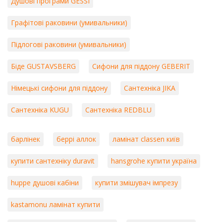
Душові програми GESSI
Графітові раковини (умивальники)
Підлогові раковини (умивальники)
Біде GUSTAVSBERG
Сифони для піддону GEBERIT
Німецькі сифони для піддону
Сантехніка JIKA
Сантехніка KUGU
Сантехніка REDBLU
барлінек
беррі аллок
ламінат classen київ
купити сантехніку duravit
hansgrohe купити україна
huppe душові кабіни
купити змішувач імпрезу
kastamonu ламінат купити