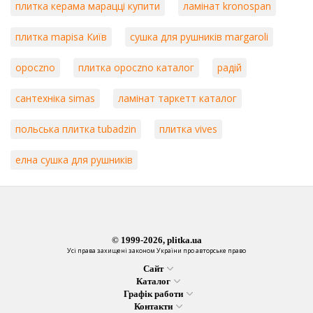
плитка керама марацці купити
ламінат kronospan
плитка mapisa Київ
сушка для рушників margaroli
opoczno
плитка opoczno каталог
радій
сантехніка simas
ламінат таркетт каталог
польська плитка tubadzin
плитка vives
елна сушка для рушників
© 1999-2026, plitka.ua
Усі права захищені законом України про авторське право
Сайт
Каталог
Графік работи
Контакти