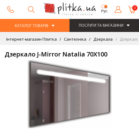
0
Рус
ПОСЛУГИ ТА МАГАЗИНИ
КАТАЛОГ ТОВАРІВ
Інтернет-магазин Плитка
Сантехніка
Дзеркала
Дзеркало J
Дзеркало J-Mirror Natalia 70Х100