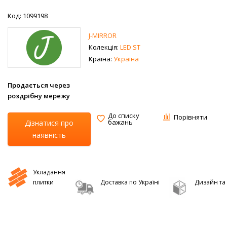
Код: 1099198
J-MIRROR
Колекція:
LED ST
Країна:
Україна
Продається через
роздрібну мережу
До списку
Порівняти
бажань
Дізнатися про
наявність
Укладання
плитки
Доставка по Україні
Дизайн та 