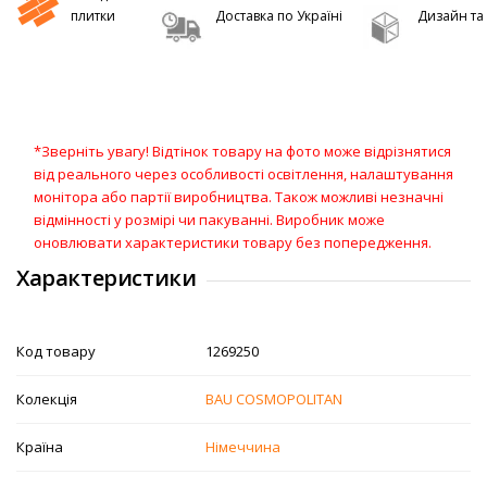
плитки
Доставка по Україні
Дизайн та 
*Зверніть увагу! Відтінок товару на фото може відрізнятися
від реального через особливості освітлення, налаштування
монітора або партії виробництва. Також можливі незначні
відмінності у розмірі чи пакуванні. Виробник може
оновлювати характеристики товару без попередження.
Характеристики
Код товару
1269250
Колекція
BAU COSMOPOLITAN
Країна
Німеччина