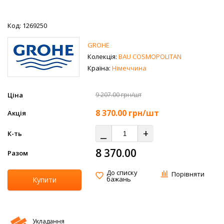
Код: 1269250
GROHE
Колекція:
BAU COSMOPOLITAN
Країна:
Німеччина
Ціна
9 207.00 грн/шт
8 370.00
грн/шт
Акція
⎯
+
К-ть
8 370.00
Разом
До списку
Порівняти
бажань
Купити
Укладання