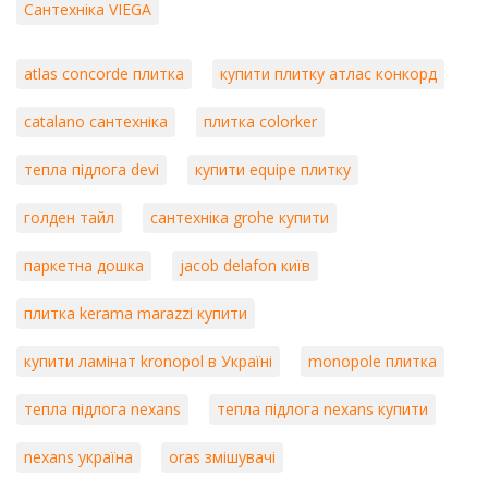
Сантехніка VIEGA
atlas concorde плитка
купити плитку атлас конкорд
catalano сантехніка
плитка colorker
тепла підлога devi
купити equipe плитку
голден тайл
сантехніка grohe купити
паркетна дошка
jacob delafon київ
плитка kerama marazzi купити
купити ламінат kronopol в Україні
monopole плитка
тепла підлога nexans
тепла підлога nexans купити
nexans україна
oras змішувачі