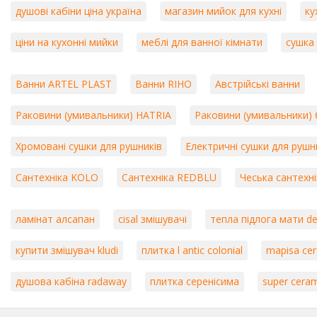
душові кабіни ціна україна
магазин мийок для кухні
ку
ціни на кухонні мийки
меблі для ванної кімнати
сушка
Ванни ARTEL PLAST
Ванни RIHO
Австрійські ванни
Раковини (умивальники) HATRIA
Раковини (умивальники) 
Хромовані сушки для рушників
Електричні сушки для рушн
Сантехніка KOLO
Сантехніка REDBLU
Чеська сантехні
ламінат алсапан
cisal змішувачі
тепла підлога мати de
купити змішувач kludi
плитка l antic colonial
mapisa ce
душова кабіна radaway
плитка серенісима
super cera