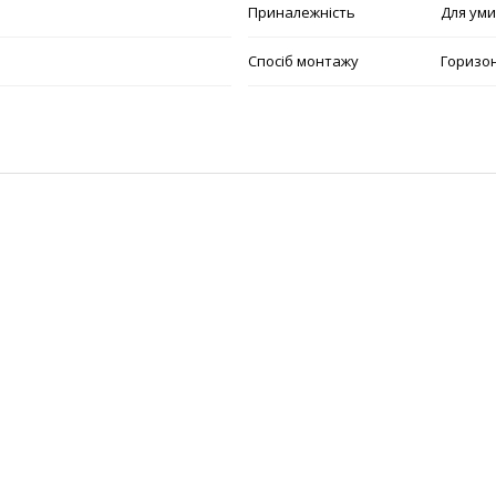
Приналежність
Для ум
Спосіб монтажу
Горизо