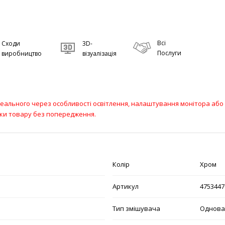
Всі
Сходи
3D-
Послуги
виробництво
візуалізація
 реального через особливості освітлення, налаштування монітора або 
ики товару без попередження.
Колір
Хром
Артикул
4753447
Тип змішувача
Однова