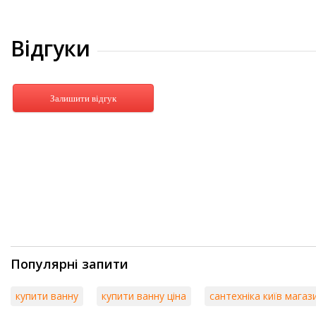
Відгуки
Залишити відгук
Популярні запити
купити ванну
купити ванну ціна
сантехніка київ магаз