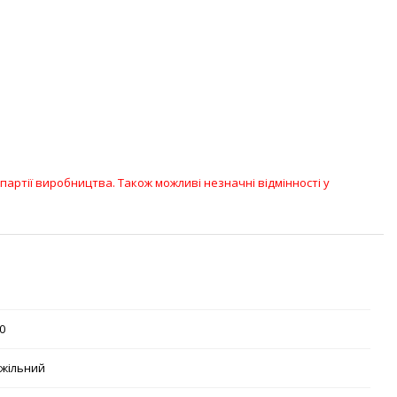
партії виробництва. Також можливі незначні відмінності у
0
жільний