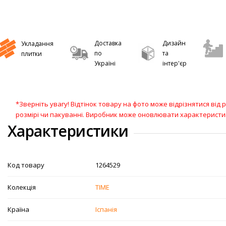
Доставка
Дизайн
Укладання
по
та
плитки
Україні
інтер'єр
*Зверніть увагу! Відтінок товару на фото може відрізнятися від
розмірі чи пакуванні. Виробник може оновлювати характерист
Характеристики
Код товару
1264529
Колекція
TIME
Країна
Іспанія