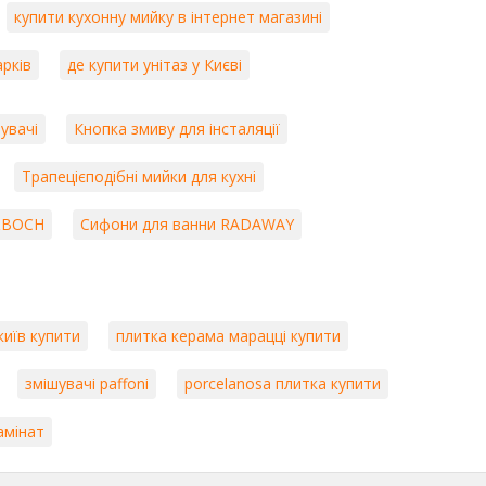
купити кухонну мийку в інтернет магазині
арків
де купити унітаз у Києві
увачі
Кнопка змиву для інсталяції
Трапецієподібні мийки для кухні
Y&BOCH
Сифони для ванни RADAWAY
київ купити
плитка керама марацці купити
змішувачі paffoni
porcelanosa плитка купити
ламінат