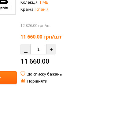
Колекція:
TIME
Країна:
Іспанія
12 826.00 грн/шт
11 660.00
грн/шт
⎯
+
11 660.00
До списку бажань
и
Порівняти