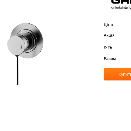
Ціна
Акція
К-ть
Разом
Купит