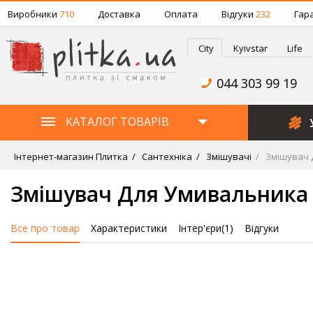
Виробники
710
Доставка
Оплата
Відгуки
232
Гара
City
Kyivstar
Life
044 303 99 19
КАТАЛОГ ТОВАРІВ
Інтернет-магазин Плитка
Сантехніка
Змішувачі
Змішувач Д
Змішувач Для Умивальника 
Все про товар
Характеристики
Інтер'єри(1)
Відгуки