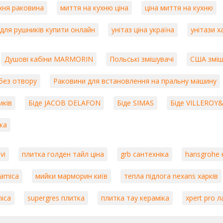
хня раковина
миття на кухню ціна
ціна миття на кухню
 для рушників купити онлайн
унітаз ціна україна
унітази х
Душові кабіни MARMORIN
Польські змішувачі
США зміш
без отвору
Раковини для встановлення на пральну машину
иків
Біде JACOB DELAFON
Біде SIMAS
Біде VILLERO
ка
vi
плитка голден тайл ціна
grb сантехніка
hansgrohe 
ramica
мийки марморин київ
тепла підлога nexans харків
mica
supergres плитка
плитка тау кераміка
xpert pro 