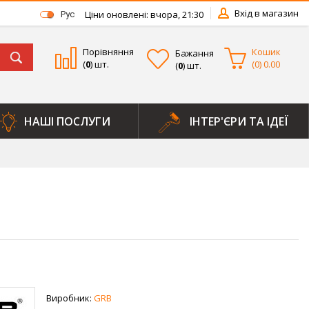
Вхід в магазин
Ціни оновлені: вчора, 21:30
Рус
Порівняння
Кошик
Бажання
(
0
) шт.
(
0
)
0.00
(
0
) шт.
НАШІ ПОСЛУГИ
ІНТЕР'ЄРИ ТА ІДЕЇ
Виробник:
GRB