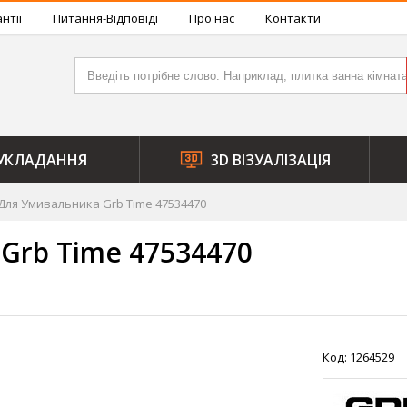
нтії
Питання-Відповіді
Про нас
Контакти
УКЛАДАННЯ
3D ВІЗУАЛІЗАЦІЯ
ля Умивальника Grb Time 47534470
Grb Time 47534470
Код: 1264529