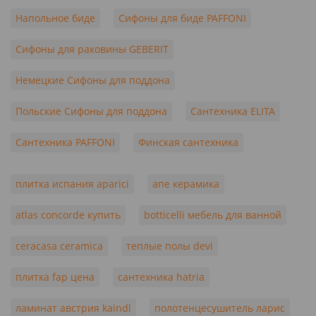
Напольное биде
Сифоны для биде PAFFONI
Сифоны для раковины GEBERIT
Немецкие Сифоны для поддона
Польские Сифоны для поддона
Сантехника ELITA
Сантехника PAFFONI
Финская сантехника
плитка испания aparici
апе керамика
atlas concorde купить
botticelli мебель для ванной
ceracasa ceramica
теплые полы devi
плитка fap цена
сантехника hatria
ламинат австрия kaindl
полотенцесушитель ларис