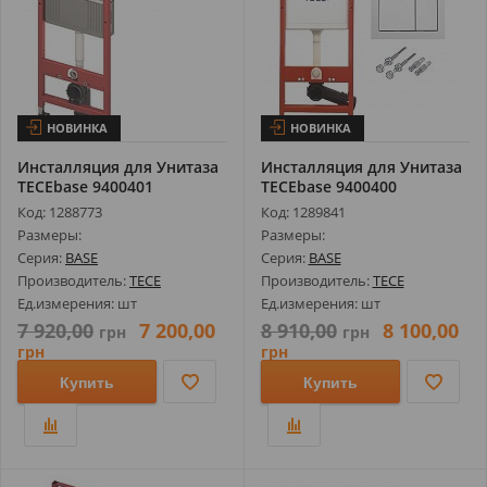
НОВИНКА
НОВИНКА
Инсталляция для Унитаза
Инсталляция для Унитаза
TECEbase 9400401
TECEbase 9400400
Комплект 2-...
Комплект 3-...
Код: 1288773
Код: 1289841
Размеры:
Размеры:
Серия:
BASE
Серия:
BASE
Производитель:
TECE
Производитель:
TECE
Ед.измерения: шт
Ед.измерения: шт
7 920,00
7 200,00
8 910,00
8 100,00
грн
грн
грн
грн
Купить
Купить