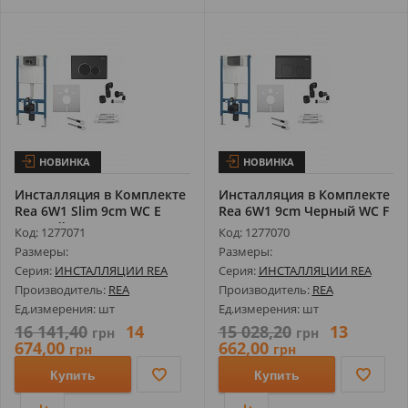
НОВИНКА
НОВИНКА
Инсталляция в Комплекте
Инсталляция в Комплекте
Rea 6W1 Slim 9cm WC E
Rea 6W1 9cm Черный WC F
Черный...
REA-...
Код: 1277071
Код: 1277070
Размеры:
Размеры:
Серия:
ИНСТАЛЛЯЦИИ REA
Серия:
ИНСТАЛЛЯЦИИ REA
Производитель:
REA
Производитель:
REA
Ед.измерения: шт
Ед.измерения: шт
16 141,40
14
15 028,20
13
грн
грн
674,00
662,00
грн
грн
Купить
Купить