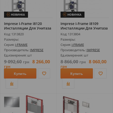
НОВИНКА
НОВИНКА
Imprese I-Frame i8120
Imprese I-Frame i8109
Инсталляции Для Унитаза
Инсталляции Для Унитаза
3В1 (И...
3В1 (И...
Код: 1313820
Код: 1313804
Размеры:
Размеры:
Серия:
i-FRAME
Серия:
i-FRAME
Производитель:
IMPRESE
Производитель:
IMPRESE
Ед.измерения: шт
Ед.измерения: шт
9 092,60
8 266,00
8 866,00
8 060,00
грн
грн
грн
грн
Купить
Купить