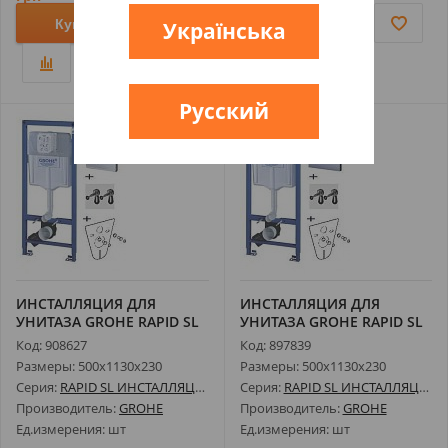
Купить
Купить
Українська
Русский
ИНСТАЛЛЯЦИЯ ДЛЯ
ИНСТАЛЛЯЦИЯ ДЛЯ
УНИТАЗА GROHE RAPID SL
УНИТАЗА GROHE RAPID SL
38721001
38772001
Код: 908627
Код: 897839
Размеры: 500х1130х230
Размеры: 500х1130х230
Серия:
RAPID SL ИНСТАЛЛЯЦИИ И КОМПЛЕКТЫ
Серия:
RAPID SL ИНСТАЛЛЯЦИИ И КОМПЛЕКТЫ
Производитель:
GROHE
Производитель:
GROHE
Ед.измерения: шт
Ед.измерения: шт