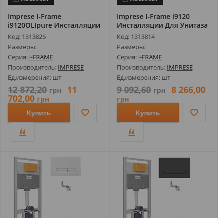
Imprese I-Frame
Imprese I-Frame i9120
i9120OLIpure Инсталляции
Инсталляции Для Унитаза
Для Унитаза...
3В1 (И...
Код: 1313826
Код: 1313814
Размеры:
Размеры:
Серия:
i-FRAME
Серия:
i-FRAME
Производитель:
IMPRESE
Производитель:
IMPRESE
Ед.измерения: шт
Ед.измерения: шт
12 872,20
11
9 092,60
8 266,00
грн
грн
702,00
грн
грн
Купить
Купить