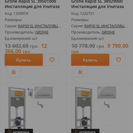
Grohe Rapid SL 39501000
Grohe Rapid SL 38929000
Инсталляция для Унитаза
Инсталяции для Унитаза
(Кно...
4в1, ...
Код: 1269919
Код: 1232721
Размеры:
Размеры:
Серия:
RAPID SL ИНСТАЛЛЯЦИИ И КОМПЛЕКТЫ
Серия:
RAPID SL ИНСТАЛЛЯЦИИ И КОМПЛЕКТЫ
Производитель:
GROHE
Производитель:
GROHE
Ед.измерения: шт
Ед.измерения: шт
13 602,60
12
10 778,90
9 799,00
грн
грн
366,00
грн
грн
Купить
Купить
НОВИНКА
НОВИНКА