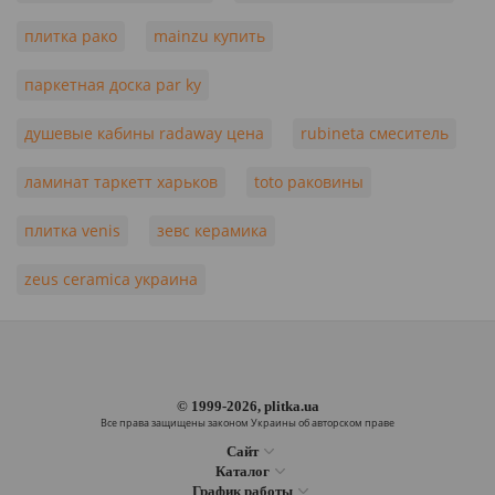
плитка рако
mainzu купить
паркетная доска par ky
душевые кабины radaway цена
rubineta смеситель
ламинат таркетт харьков
toto раковины
плитка venis
зевс керамика
zeus ceramica украина
© 1999-2026, plitka.ua
Все права защищены законом Украины об авторском праве
Сайт
Каталог
График работы