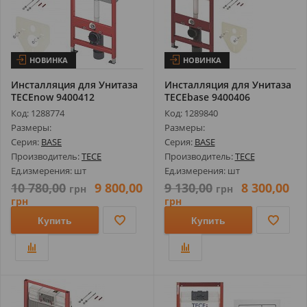
НОВИНКА
НОВИНКА
Инсталляция для Унитаза
Инсталляция для Унитаза
TECEnow 9400412
TECEbase 9400406
Комплект 4-в...
Комплект 4-...
Код: 1288774
Код: 1289840
Размеры:
Размеры:
Серия:
BASE
Серия:
BASE
Производитель:
TECE
Производитель:
TECE
Ед.измерения: шт
Ед.измерения: шт
10 780,00
9 800,00
9 130,00
8 300,00
грн
грн
грн
грн
Купить
Купить