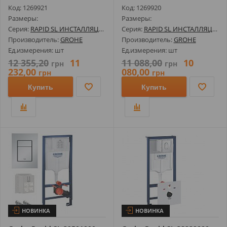
(Кно...
(Кно...
Код: 1269921
Код: 1269920
Размеры:
Размеры:
Серия:
RAPID SL ИНСТАЛЛЯЦИИ И КОМПЛЕКТЫ
Серия:
RAPID SL ИНСТАЛЛЯЦИИ И КОМПЛЕКТЫ
Производитель:
GROHE
Производитель:
GROHE
Ед.измерения: шт
Ед.измерения: шт
12 355,20
11
11 088,00
10
грн
грн
232,00
080,00
грн
грн
Купить
Купить
НОВИНКА
НОВИНКА