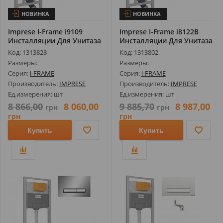
НОВИНКА
НОВИНКА
Imprese I-Frame i9109
Imprese I-Frame i8122B
Инсталляции Для Унитаза
Инсталляции Для Унитаза
3В1 (И...
3В1 (...
Код: 1313828
Код: 1313802
Размеры:
Размеры:
Серия:
i-FRAME
Серия:
i-FRAME
Производитель:
IMPRESE
Производитель:
IMPRESE
Ед.измерения: шт
Ед.измерения: шт
8 866,00
8 060,00
9 885,70
8 987,00
грн
грн
грн
грн
Купить
Купить