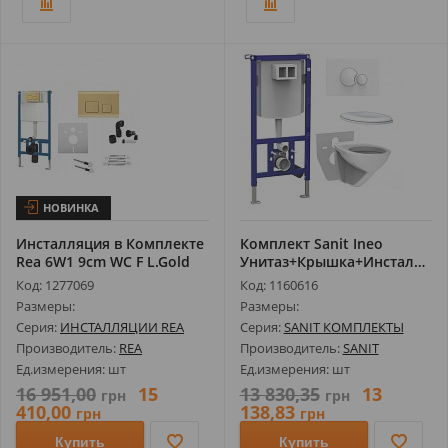
НОВИНКА
Инсталляция в Комплекте
Комплект Sanit Ineo
Rea 6W1 9cm WC F L.Gold
Унитаз+Крышка+Инсталляция+Кнопка...
REA-...
Код: 1277069
Код: 1160616
Размеры:
Размеры:
Серия:
ИНСТАЛЛЯЦИИ REA
Серия:
SANIT КОМПЛЕКТЫ
Производитель:
REA
Производитель:
SANIT
Ед.измерения: шт
Ед.измерения: шт
16 951,00
15
13 830,35
13
грн
грн
410,00
138,83
грн
грн
Купить
Купить