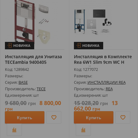
НОВИНКА
НОВИНКА
Инсталляция для Унитаза
Инсталляция в Комплекте
TECEambia 9400405
Rea 6W1 Slim 9cm WC H
Комплект 4...
Черный...
Код: 1289842
Код: 1277072
Размеры:
Размеры:
Серия:
BASE
Серия:
ИНСТАЛЛЯЦИИ REA
Производитель:
TECE
Производитель:
REA
Ед.измерения: шт
Ед.измерения: шт
9 680,00
8 800,00
15 028,20
13
грн
грн
662,00
грн
грн
Купить
Купить