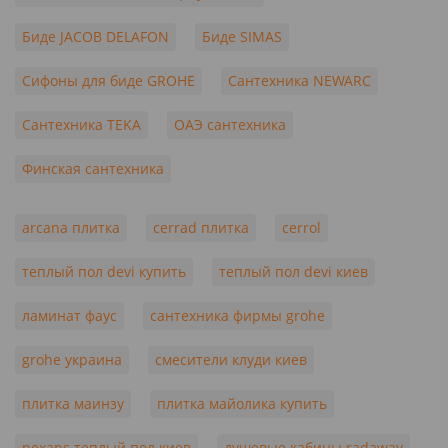
Биде JACOB DELAFON
Биде SIMAS
Сифоны для биде GROHE
Сантехника NEWARC
Сантехника TEKA
ОАЭ сантехника
Финская сантехника
arcana плитка
cerrad плитка
cerrol
теплый пол devi купить
теплый пол devi киев
ламинат фаус
сантехника фирмы grohe
grohe украина
смесители клуди киев
плитка маинзу
плитка майолика купить
nexans теплый пол киев
душевые кабины radaway