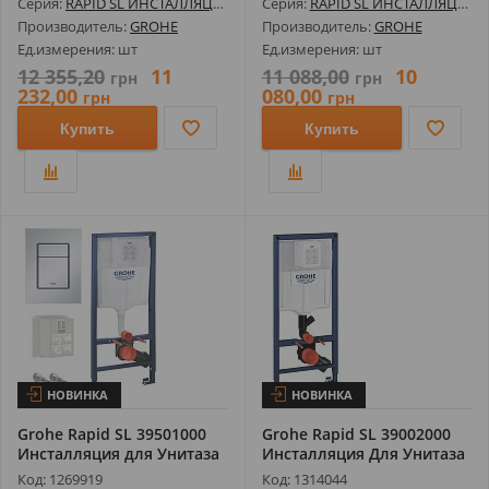
Серия:
RAPID SL ИНСТАЛЛЯЦИИ И КОМПЛЕКТЫ
Серия:
RAPID SL ИНСТАЛЛЯЦИИ И КОМПЛЕКТЫ
Производитель:
GROHE
Производитель:
GROHE
Ед.измерения: шт
Ед.измерения: шт
12 355,20
11
11 088,00
10
грн
грн
232,00
080,00
грн
грн
Купить
Купить
НОВИНКА
НОВИНКА
Grohe Rapid SL 39501000
Grohe Rapid SL 39002000
Инсталляция для Унитаза
Инсталляция Для Унитаза
(Кно...
Код: 1269919
Код: 1314044