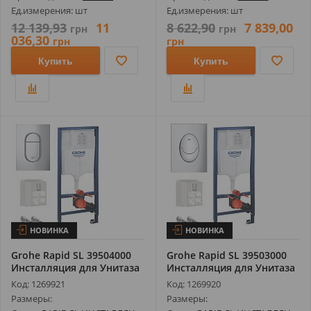
Ед.измерения: шт
Ед.измерения: шт
12 139,93
11
8 622,90
7 839,00
грн
грн
036,30
грн
грн
Купить
Купить
НОВИНКА
НОВИНКА
Grohe Rapid SL 39504000
Grohe Rapid SL 39503000
Инсталляция для Унитаза
Инсталляция для Унитаза
(Кно...
(Кно...
Код: 1269921
Код: 1269920
Размеры:
Размеры: