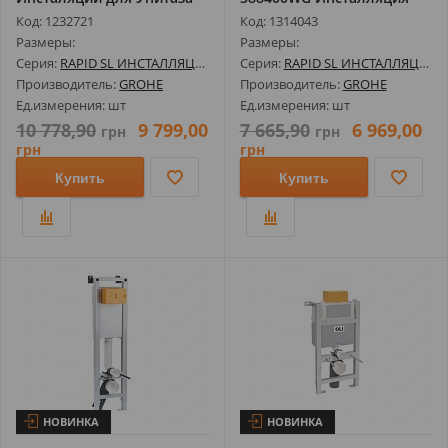
4в1, ...
Для Унитаза,...
Код: 1232721
Код: 1314043
Размеры:
Размеры:
Серия:
RAPID SL ИНСТАЛЛЯЦИИ И КОМПЛЕКТЫ
Серия:
RAPID SL ИНСТАЛЛЯЦИИ И КОМПЛЕКТЫ
Производитель:
GROHE
Производитель:
GROHE
Ед.измерения: шт
Ед.измерения: шт
10 778,90
9 799,00
7 665,90
6 969,00
грн
грн
грн
грн
Купить
Купить
НОВИНКА
НОВИНКА