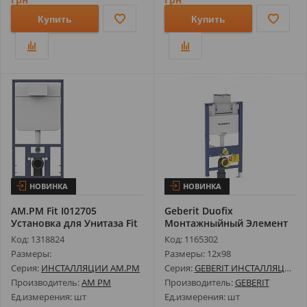
Купить
Купить
НОВИНКА
НОВИНКА
AM.PM Fit I012705
Geberit Duofix
Установка для Унитаза Fit
Монтажныйный Элемент
Для Унитаза 111....
Код: 1318824
Код: 1165302
Размеры:
Размеры: 12х98
Серия:
ИНСТАЛЛЯЦИИ AM.PM
Серия:
GEBERIT ИНСТАЛЛЯЦИОННЫЕ СИСТЕМЫ
Производитель:
AM PM
Производитель:
GEBERIT
Ед.измерения: шт
Ед.измерения: шт