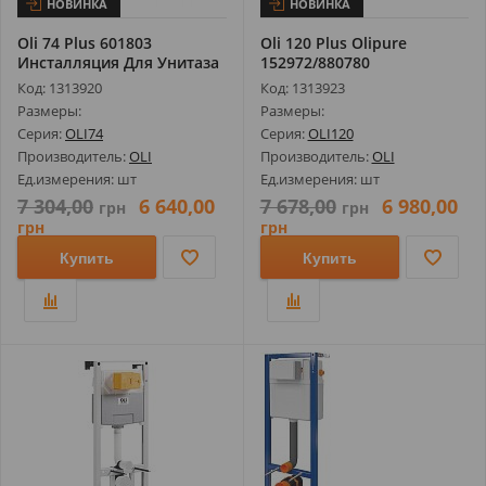
НОВИНКА
НОВИНКА
Oli 74 Plus 601803
Oli 120 Plus Olipure
Инсталляция Для Унитаза
152972/880780
Инсталляция Для У...
Код: 1313920
Код: 1313923
Размеры:
Размеры:
Серия:
OLI74
Серия:
OLI120
Производитель:
OLI
Производитель:
OLI
Ед.измерения: шт
Ед.измерения: шт
7 304,00
6 640,00
7 678,00
6 980,00
грн
грн
грн
грн
Купить
Купить