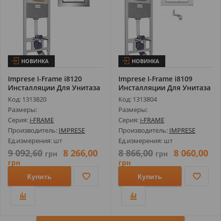
НОВИНКА
НОВИНКА
Imprese I-Frame i8120
Imprese I-Frame i8109
Инсталляции Для Унитаза
Инсталляции Для Унитаза
3В1 (И...
3В1 (И...
Код: 1313820
Код: 1313804
Размеры:
Размеры:
Серия:
i-FRAME
Серия:
i-FRAME
Производитель:
IMPRESE
Производитель:
IMPRESE
Ед.измерения: шт
Ед.измерения: шт
9 092,60
8 266,00
8 866,00
8 060,00
грн
грн
грн
грн
Купить
Купить