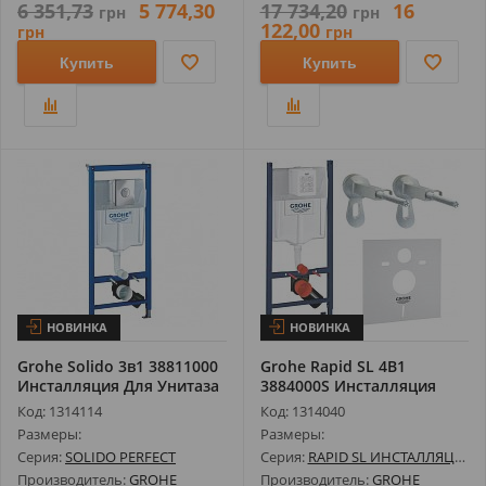
6 351,73
5 774,30
17 734,20
16
грн
грн
122,00
грн
грн
Купить
Купить
НОВИНКА
НОВИНКА
Grohe Solido 3в1 38811000
Grohe Rapid SL 4В1
Инсталляция Для Унитаза
3884000S Инсталляция
Для Унитаза,...
Код: 1314114
Код: 1314040
Размеры:
Размеры:
Серия:
SOLIDO PERFECT
Серия:
RAPID SL ИНСТАЛЛЯЦИИ И КОМПЛЕКТЫ
Производитель:
GROHE
Производитель:
GROHE