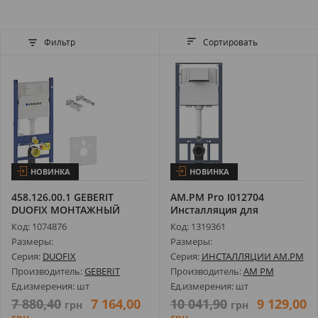
Фильтр
Сортировать
НОВИНКА
НОВИНКА
458.126.00.1 GEBERIT
AM.PM Pro I012704
DUOFIX МОНТАЖНЫЙ
Инсталляция для
КОМПЛЕКТ ДЛЯ П...
Подвесного Унитаза
Код: 1074876
Код: 1319361
Размеры:
Размеры:
Серия:
DUOFIX
Серия:
ИНСТАЛЛЯЦИИ AM.PM
Производитель:
GEBERIT
Производитель:
AM PM
Ед.измерения: шт
Ед.измерения: шт
7 880,40
7 164,00
10 041,90
9 129,00
грн
грн
грн
грн