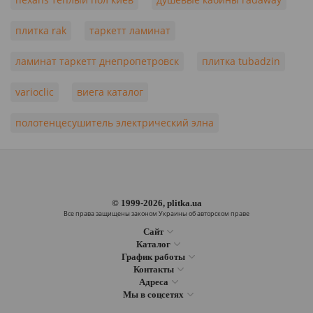
плитка rak
таркетт ламинат
ламинат таркетт днепропетровск
плитка tubadzin
varioclic
виега каталог
полотенцесушитель электрический элна
© 1999-2026, plitka.ua
Все права защищены законом Украины об авторском праве
Сайт
Каталог
График работы
Контакты
Адреса
Мы в соцсетях