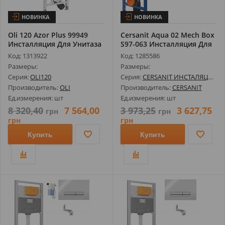
НОВИНКА
НОВИНКА
Oli 120 Azor Plus 99949
Cersanit Aqua 02 Mech Box
Инсталляция Для Унитаза
S97-063 Инсталляция Для
Ун...
Код: 1313922
Код: 1285586
Размеры:
Размеры:
Серия:
OLI120
Серия:
CERSANIT ИНСТАЛЯЦИИ
Производитель:
OLI
Производитель:
CERSANIT
Ед.измерения: шт
Ед.измерения: шт
8 320,40
7 564,00
3 973,25
3 627,75
грн
грн
грн
грн
Купить
Купить