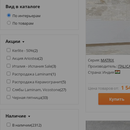
Вид в каталоге
По интерьерам
По товарам
Акции
Kerlite - 50%
(
2
)
Акция Ariostea
(
2
)
Серия:
MATRIX
Италия - Испания Sale
(
3
)
Производитель:
ITALIC
Страна: Индия
Распродажа Laminam
(
1
)
Распродажа Керамогранит
(
5
)
1 5
Цена товаров от:
Слябы Laminam, Vicostone
(
27
)
Черная пятница
(
33
)
Купить
Размеры: 600х1200;
Наличие
Стили: Под камень;
В наличии
(
2312
)
Цвета: