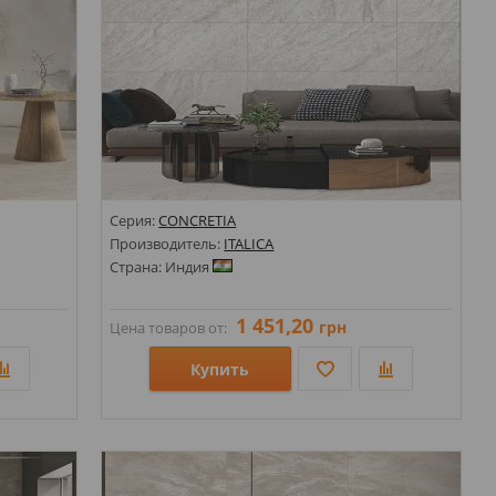
Серия:
CONCRETIA
Производитель:
ITALICA
Страна: Индия
1 451,20
грн
Цена товаров от:
Купить
Размеры: 600х1200;
Стили: Под камень;
Цвета: