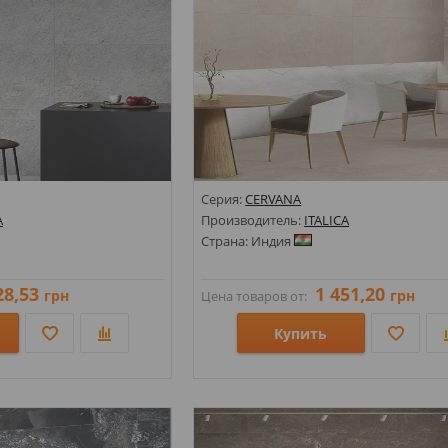
Серия:
CERVANA
A
Производитель:
ITALICA
Страна: Индия
28,53
1 451,20
грн
грн
Цена товаров от:
Купить
Размеры: 600х1200;
Стили: Под камень;
Цвета: