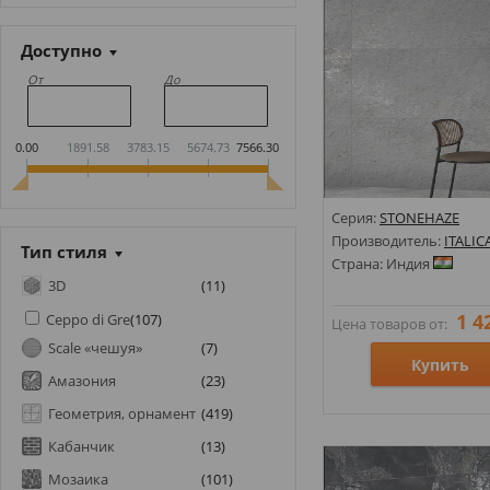
Доступно
От
До
0.00
1891.58
3783.15
5674.73
7566.30
Серия:
STONEHAZE
Производитель:
ITALIC
Тип стиля
Страна: Индия
3D
(
11
)
1 4
Ceppo di Gre
(
107
)
Цена товаров от:
Scale «чешуя»
(
7
)
Купить
Амазония
(
23
)
Геометрия, орнамент
(
419
)
Размеры: 600х1200;
Кабанчик
(
13
)
Стили: Под камень;
Цвета:
Мозаика
(
101
)