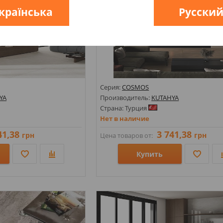
країнська
Русски
Серия:
COSMOS
YA
Производитель:
KUTAHYA
Страна: Турция
Нет в наличие
41,38
3 741,38
грн
грн
Цена товаров от:
Купить
Размеры: 1200х2800х6;
Стили: Под камень; Под мрамор;
Цвета: