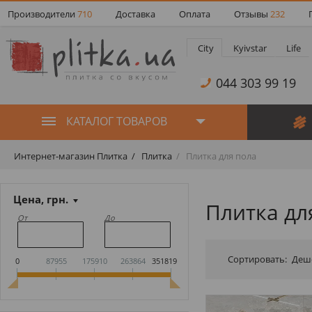
Производители
710
Доставка
Оплата
Отзывы
232
City
Kyivstar
Life
044 303 99 19
КАТАЛОГ ТОВАРОВ
Интернет-магазин Плитка
Плитка
Плитка для пола
Цена, грн.
Плитка дл
От
До
Сортировать:
Деш
0
87955
175910
263864
351819