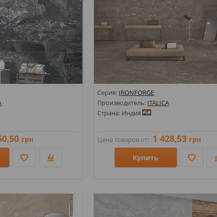
Серия:
IRONFORGE
A
Производитель:
ITALICA
Страна: Индия
60,50
1 428,53
грн
грн
Цена товаров от:
Купить
Размеры: 600х1200;
Стили: Под камень;
Цвета: