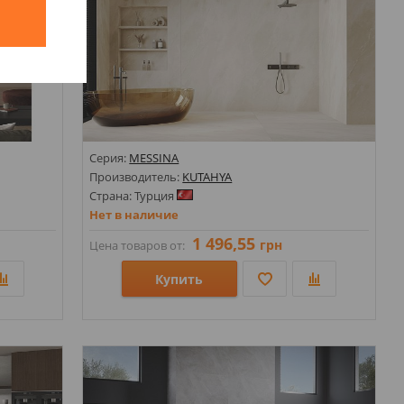
й
Серия:
MESSINA
Производитель:
KUTAHYA
Страна: Турция
Нет в наличие
1 496,55
грн
Цена товаров от:
Купить
Размеры: 600х1200;
Стили: Моноколор;
Цвета: