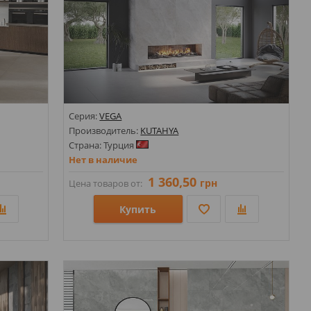
Серия:
VEGA
Производитель:
KUTAHYA
Страна: Турция
Нет в наличие
1 360,50
грн
Цена товаров от:
Купить
Размеры: 600х1200;
Стили: Под камень;
Цвета: