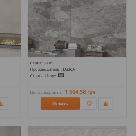
Серия:
SILAS
Производитель:
ITALICA
Страна: Индия
1 564,58
грн
Цена товаров от:
Купить
Размеры: 600х1200;
Стили: Под камень;
Цвета: