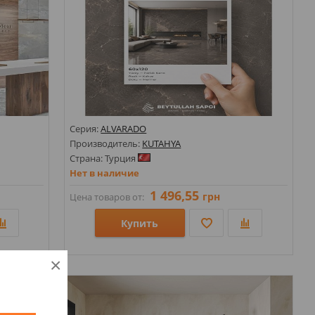
Серия:
ALVARADO
Производитель:
KUTAHYA
Страна: Турция
Нет в наличие
1 496,55
грн
Цена товаров от:
Купить
Размеры: 600х1200;
×
Стили: Под камень;
Цвета: