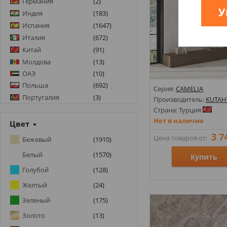
Германия
(
2
)
ARIANA CERAMICA
(
6
)
У
Индия
(
183
)
ARIOSTEA
(
10
)
Испания
(
1647
)
ARKLAM
(
6
)
Италия
(
672
)
Китай
(
91
)
ASCOT
(
1
)
Молдова
(
13
)
ATLAS CONCORDE
(
52
)
ОАЭ
(
10
)
ATRIUM
(
4
)
Польша
(
692
)
Серия:
CAMELIA
ATRIVM
(
1
)
Португалия
(
3
)
Производитель:
KUTAH
AZTECA
(
33
)
Румыния
(
11
)
Страна: Турция
AZULEJOS BENADRESA
(
31
)
Нет в наличие
Турция
(
175
)
Цвет
AZULEV
(
4
)
Украина
(
550
)
3 7
Цена товаров от:
Бежевый
(
1910
)
AZULIBER
Чехия
(
1
)
(
52
)
Белый
(
1570
)
Купить
AZULINDUS&MARTI
(
2
)
Голубой
(
128
)
AZUVI
(
18
)
Размеры: 1200х2800х6;
Желтый
(
24
)
BALDOCER
(
64
)
Стили: Под мрамор;
Зеленый
(
175
)
BELMAR CERAMICAS
(
1
)
Цвета:
BENISON
(
11
)
Золото
(
13
)