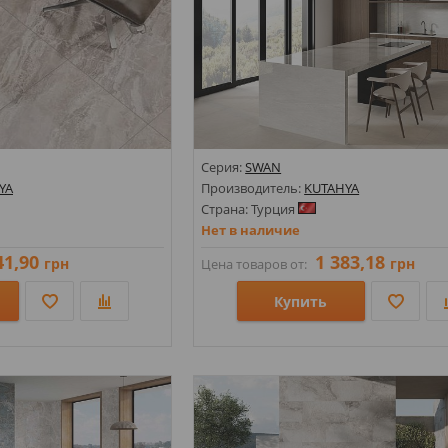
Серия:
SWAN
YA
Производитель:
KUTAHYA
Страна: Турция
Нет в наличие
41,90
1 383,18
грн
грн
Цена товаров от:
Купить
Размеры: 600х1200;
Стили: Под камень;
Цвета: