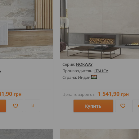
Серия:
NORWAY
A
Производитель:
ITALICA
Страна: Индия
41,90
1 541,90
грн
грн
Цена товаров от:
Купить
Размеры: 600х1200;
Стили: Под мрамор;
Цвета: