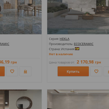
Серия:
HEKLA
RAMIC
Производитель:
ECOCERAMIC
Страна: Испания
Нет в наличие
36,19
2 170,98
грн
грн
Цена товаров от:
Купить
Размеры: 600х1200;
Стили: Под бетон;
Цвета: