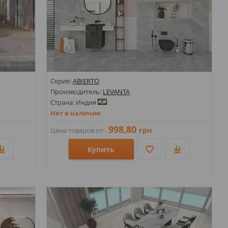
Серия:
ABIERTO
Производитель:
LEVANTA
Страна: Индия
Нет в наличие
998,80
грн
Цена товаров от:
Купить
Размеры: 600х1200;
Стили: Оникс;
Цвета: