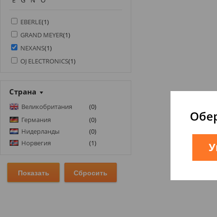
E
G
N
O
EBERLE
(
1
)
GRAND MEYER
(
1
)
NEXANS
(
1
)
OJ ELECTRONICS
(
1
)
Страна
Великобритания
(
0
)
Обер
Германия
(
0
)
Нидерланды
(
0
)
Норвегия
(
1
)
У