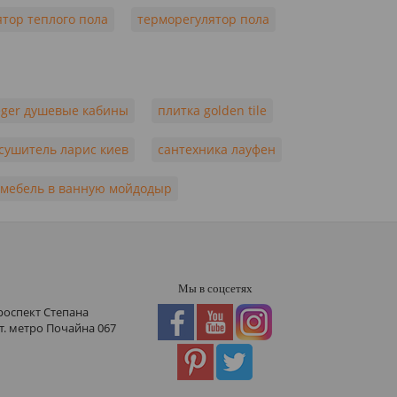
тор теплого пола
терморегулятор пола
eger душевые кабины
плитка golden tile
сушитель ларис киев
сантехника лауфен
мебель в ванную мойдодыр
Мы в соцсетях
роспект Степана
ст. метро Почайна
067