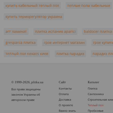
купить кабельный теплый пол
теплые полы кабельные
купить терморегулятор украина
агт ламинат
плитка испания aparici
baldocer плитка
grespania плитка
грое интернет магазин
грое купит
теплый пол nexans киев
плитка парадиз
парадиз пл
© 1999-2026, plitka.ua
Сайт
Каталог
Контакты
Плитка
Все права защищены
Оплата
Сантехника
законом Украины об
Доставка
Строительная хи
авторском праве
О проекте
Теплый пол
Важно знать
Пробковые