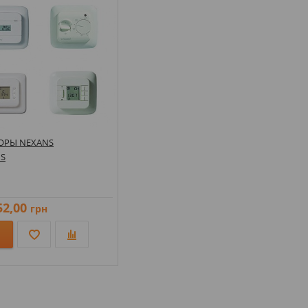
ОРЫ NEXANS
S
52,00
грн