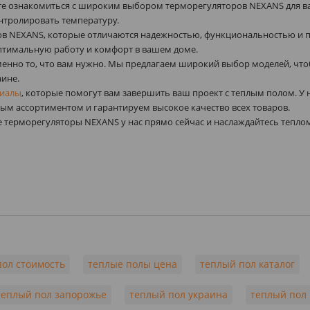
ете ознакомиться с широким выбором терморегуляторов NEXANS для в
нтролировать температуру.
в NEXANS, которые отличаются надежностью, функциональностью и п
оптимальную работу и комфорт в вашем доме.
именно то, что вам нужно. Мы предлагаем широкий выбор моделей, чт
аине.
риалы
, которые помогут вам завершить ваш проект с теплым полом. У 
м ассортиментом и гарантируем высокое качество всех товаров.
е терморегуляторы NEXANS у нас прямо сейчас и наслаждайтесь теплом
пол стоимость
теплые полы цена
теплый пол каталог
теплый пол запорожье
теплый пол украина
теплый пол 