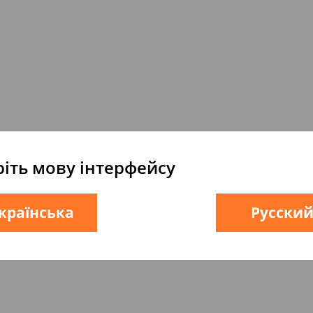
іть мову інтерфейсу
країнська
Русски