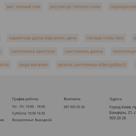
мат теплый пол
регулятор тёплого пола
терморегуля
паркетная доска барлинек цена
теплые полы devi
ь
сантехника хансгрое
сантехника джика
полотенце
итка
viega магазин
купить сантехнику villeroy&boch
График работы
Контакты
Адреса
Пн - Пт: 10:00 - 18:00
Город Киев, п
067 503 20 26
Бандеры, 21, 
Суббота: 10:00 16:30
503 20 26
мия
Воскресенье: Выходной