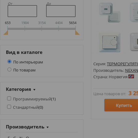
От
До
653
1904
3154
4404
5654
Вид в каталоге
По интерьерам
Серия:
ТЕРМОРЕГУЛЯТ
По товарам
Производитель:
NEXAN
Страна: Норвегия
Категория
3 2
Цена товаров от:
Программируемый
(
1
)
Купить
Стандартный
(
0
)
Размеры:
Производитель
Стили:
Цвета: