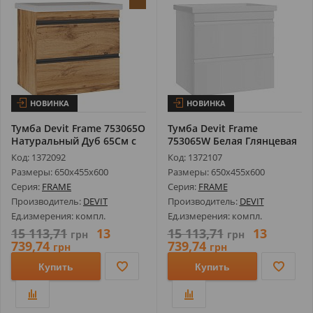
НОВИНКА
НОВИНКА
Тумба Devit Frame 753065O
Тумба Devit Frame
Натуральный Дуб 65См с
753065W Белая Глянцевая
Рак...
65См с Рак...
Код: 1372092
Код: 1372107
Размеры: 650х455х600
Размеры: 650х455х600
Серия:
FRAME
Серия:
FRAME
Производитель:
DEVIT
Производитель:
DEVIT
Ед.измерения: компл.
Ед.измерения: компл.
15 113,71
13
15 113,71
13
грн
грн
739,74
739,74
грн
грн
Купить
Купить