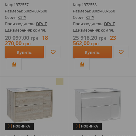
Цвет...
Цвет...
Код: 1372557
Код: 1372558
Размеры: 600х480х500
Размеры: 800х480х550
Серия:
CITY
Серия:
CITY
Производитель:
DEVIT
Производитель:
DEVIT
Ед.измерения: компл.
Ед.измерения: компл.
20 097,00
18
25 918,20
23
грн
грн
270,00
562,00
грн
грн
Купить
Купить
НОВИНКА
НОВИНКА