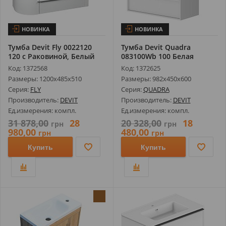
НОВИНКА
НОВИНКА
Тумба Devit Fly 0022120
Тумба Devit Quadra
120 с Раковиной, Белый
083100Wb 100 Белая
Глянц...
Матовая с Умыв...
Код: 1372568
Код: 1372625
Размеры: 1200х485х510
Размеры: 982х450х600
Серия:
FLY
Серия:
QUADRA
Производитель:
DEVIT
Производитель:
DEVIT
Ед.измерения: компл.
Ед.измерения: компл.
31 878,00
28
20 328,00
18
грн
грн
980,00
480,00
грн
грн
Купить
Купить