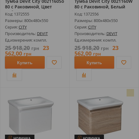
Тумба Devit City 0021160So
Тумба Devit City 0021160W
80 с Раковиной, Цвет
80 с Раковиной, Белый
Дуба...
Глян...
Код: 1372555
Код: 1372556
Размеры: 800х480х550
Размеры: 800х480х550
Серия:
CITY
Серия:
CITY
Производитель:
DEVIT
Производитель:
DEVIT
Ед.измерения: компл.
Ед.измерения: компл.
25 918,20
23
25 918,20
23
грн
грн
562,00
562,00
грн
грн
Купить
Купить
НОВИНКА
НОВИНКА