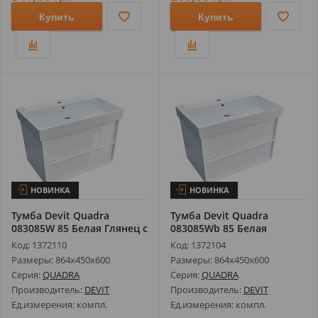
Купить
Купить
НОВИНКА
НОВИНКА
Тумба Devit Quadra
Тумба Devit Quadra
083085W 85 Белая Глянец с
083085Wb 85 Белая
Умываль...
Матовая с Умыва...
Код: 1372110
Код: 1372104
Размеры: 864х450х600
Размеры: 864х450х600
Серия:
QUADRA
Серия:
QUADRA
Производитель:
DEVIT
Производитель:
DEVIT
Ед.измерения: компл.
Ед.измерения: компл.