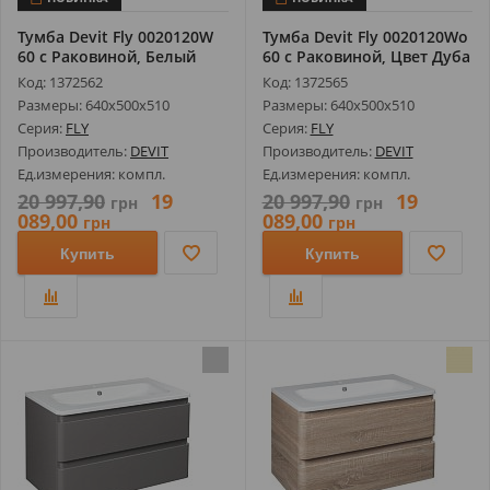
Тумба Devit Fly 0020120W
Тумба Devit Fly 0020120Wo
60 с Раковиной, Белый
60 с Раковиной, Цвет Дуба
Глянц...
...
Код: 1372562
Код: 1372565
Размеры: 640х500х510
Размеры: 640х500х510
Серия:
FLY
Серия:
FLY
Производитель:
DEVIT
Производитель:
DEVIT
Ед.измерения: компл.
Ед.измерения: компл.
20 997,90
19
20 997,90
19
грн
грн
089,00
089,00
грн
грн
Купить
Купить