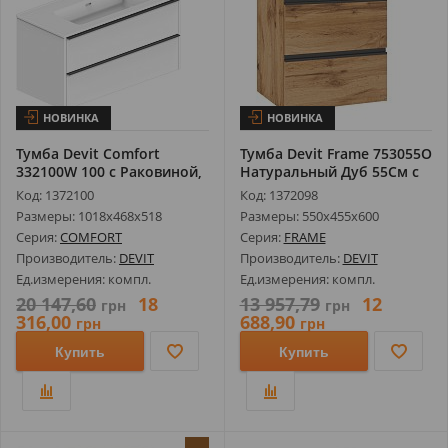
НОВИНКА
НОВИНКА
Тумба Devit Comfort
Тумба Devit Frame 753055O
332100W 100 с Раковиной,
Натуральный Дуб 55См с
Белая 1...
Рак...
Код: 1372100
Код: 1372098
Размеры: 1018х468х518
Размеры: 550х455х600
Серия:
COMFORT
Серия:
FRAME
Производитель:
DEVIT
Производитель:
DEVIT
Ед.измерения: компл.
Ед.измерения: компл.
20 147,60
18
13 957,79
12
грн
грн
316,00
688,90
грн
грн
Купить
Купить