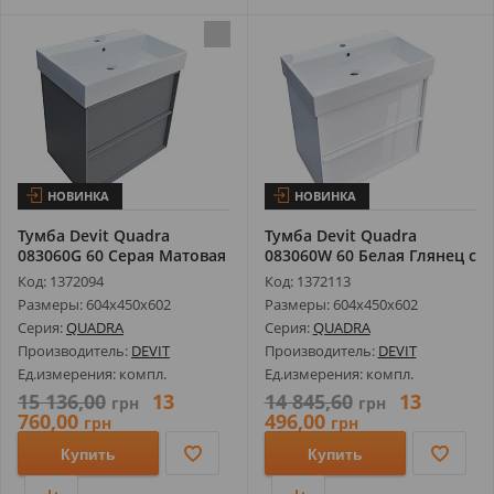
НОВИНКА
НОВИНКА
Тумба Devit Quadra
Тумба Devit Quadra
083060G 60 Серая Матовая
083060W 60 Белая Глянец с
с Умывал...
Умываль...
Код: 1372094
Код: 1372113
Размеры: 604х450х602
Размеры: 604х450х602
Серия:
QUADRA
Серия:
QUADRA
Производитель:
DEVIT
Производитель:
DEVIT
Ед.измерения: компл.
Ед.измерения: компл.
15 136,00
13
14 845,60
13
грн
грн
760,00
496,00
грн
грн
Купить
Купить