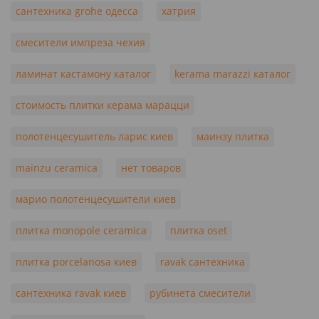
сантехника grohe одесса
хатрия
смесители импреза чехия
ламинат кастамону каталог
kerama marazzi каталог
стоимость плитки керама марацци
полотенцесушитель ларис киев
маинзу плитка
mainzu ceramica
нет товаров
марио полотенцесушители киев
плитка monopole ceramica
плитка oset
плитка porcelanosa киев
ravak сантехника
сантехника ravak киев
рубинета смесители