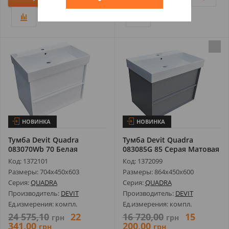
НОВИНКА
НОВИНКА
Тумба Devit Quadra
Тумба Devit Quadra
083070Wb 70 Белая
083085G 85 Серая Матовая
Матовая с Умыва...
с Умывал...
Код: 1372101
Код: 1372099
Размеры: 704х450х603
Размеры: 864х450х600
Серия:
QUADRA
Серия:
QUADRA
Производитель:
DEVIT
Производитель:
DEVIT
Ед.измерения: компл.
Ед.измерения: компл.
24 575,10
22
16 720,00
15
грн
грн
341,00
200,00
грн
грн