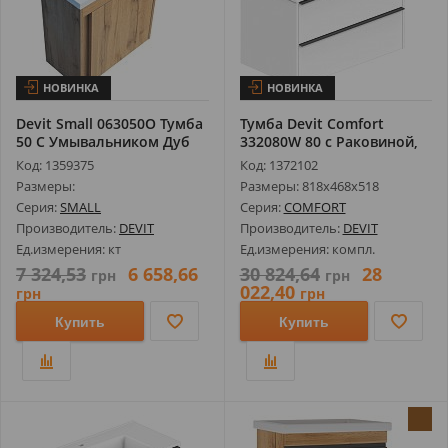
НОВИНКА
НОВИНКА
Devit Small 063050O Тумба
Тумба Devit Comfort
50 С Умывальником Дуб
332080W 80 с Раковиной,
Белая 81...
Код: 1359375
Код: 1372102
Размеры:
Размеры: 818х468х518
Серия:
SMALL
Серия:
COMFORT
Производитель:
DEVIT
Производитель:
DEVIT
Ед.измерения: кт
Ед.измерения: компл.
7 324,53
6 658,66
30 824,64
28
грн
грн
022,40
грн
грн
Купить
Купить