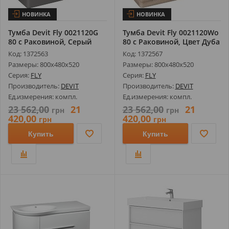
НОВИНКА
НОВИНКА
Тумба Devit Fly 0021120G
Тумба Devit Fly 0021120Wo
80 с Раковиной, Серый
80 с Раковиной, Цвет Дуба
Цвет ...
...
Код: 1372563
Код: 1372567
Размеры: 800х480х520
Размеры: 800х480х520
Серия:
FLY
Серия:
FLY
Производитель:
DEVIT
Производитель:
DEVIT
Ед.измерения: компл.
Ед.измерения: компл.
23 562,00
21
23 562,00
21
грн
грн
420,00
420,00
грн
грн
Купить
Купить