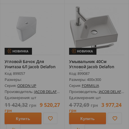
НОВИНКА
НОВИНКА
Угловой Бачок Для
Умывальник 40См
Унитаза 6Л Jacob Delafon
Угловой Jacob Delafon
Odeon Up ...
Formilia E4786...
Код: 899057
Код: 899087
Размеры:
Размеры: 400х300
Серия:
ODEON UP
Серия:
FORMILIA
Производитель:
JACOB DELAFON
Производитель:
JACOB DELAFON
Ед.измерения: шт
Ед.измерения: шт
11 424,32
9 520,27
4 772,69
3 977,24
грн
грн
грн
грн
Купить
Купить