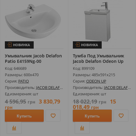
НОВИНКА
НОВИНКА
Умывальник Jacob Delafon
Тумба Под Умывальник
Patio E4159Ng-00
Jacob Delafon Odeon Up
Eb863-N1...
Код: 646689
Код: 899109
Размеры: 600х470
Размеры: 485х591х215
Серия:
PATIO
Серия:
ODEON UP
Производитель:
JACOB DELAFON
Производитель:
JACOB DELAFON
Ед.измерения: шт
Ед.измерения: шт
4 596,95
3 830,79
18 022,19
15
грн
грн
018,49
грн
грн
Купить
Купить