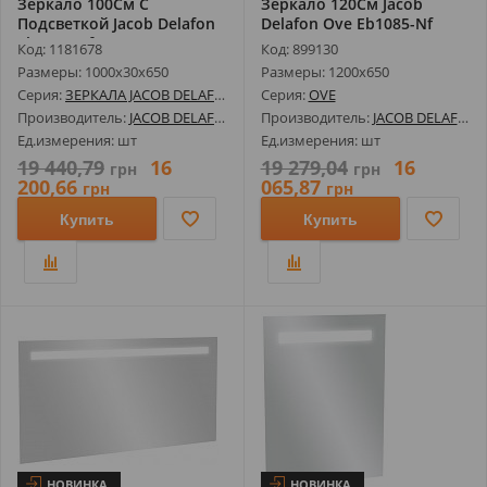
Зеркало 100См С
Зеркало 120См Jacob
Подсветкой Jacob Delafon
Delafon Ove Eb1085-Nf
Eb1416-Nf
Код: 1181678
Код: 899130
Размеры: 1000х30х650
Размеры: 1200х650
Серия:
ЗЕРКАЛА JACOB DELAFON
Серия:
OVE
Производитель:
JACOB DELAFON
Производитель:
JACOB DELAFON
Ед.измерения: шт
Ед.измерения: шт
19 440,79
16
19 279,04
16
грн
грн
200,66
065,87
грн
грн
Купить
Купить
НОВИНКА
НОВИНКА