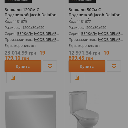
Зеркало 120См С
Зеркало 50См С
Подсветкой Jacob Delafon
Подсветкой Jacob Delafon
Eb1418-Nf
Eb1410-Nf
Код: 1181679
Код: 1181677
Размеры: 1200х30х650
Размеры: 500х30х650
Серия:
ЗЕРКАЛА JACOB DELAFON
Серия:
ЗЕРКАЛА JACOB DELAFON
Производитель:
JACOB DELAFON
Производитель:
JACOB DELAFON
Ед.измерения: шт
Ед.измерения: шт
23 014,99
19
12 971,34
10
грн
грн
179,16
809,45
грн
грн
Купить
Купить