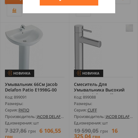
НОВИНКА
НОВИНКА
Умывальник 66См Jacob
Смеситель Для
Delafon Patio E1998G-00
Умывальника Высокий
Jacob Delafon Cuff...
Код: 899091
Код: 899088
Размеры:
Размеры:
Серия:
PATIO
Серия:
CUFF
Производитель:
JACOB DELAFON
Производитель:
JACOB DELAFON
Ед.измерения: шт
Ед.измерения: шт
7 327,86
6 106,55
19 590,05
16
грн
грн
325,04
грн
грн