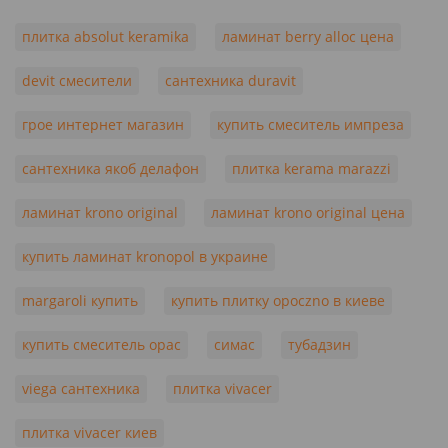
плитка absolut keramika
ламинат berry alloc цена
devit смесители
сантехника duravit
грое интернет магазин
купить смеситель импреза
сантехника якоб делафон
плитка kerama marazzi
ламинат krono original
ламинат krono original цена
купить ламинат kronopol в украине
margaroli купить
купить плитку opoczno в киеве
купить смеситель орас
симас
тубадзин
viega сантехника
плитка vivacer
плитка vivacer киев