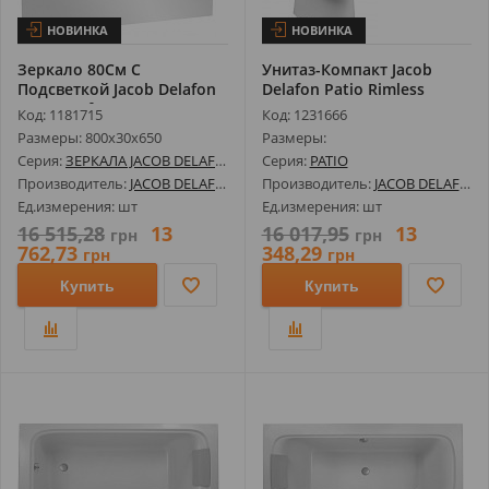
НОВИНКА
НОВИНКА
Зеркало 80См С
Унитаз-Компакт Jacob
Подсветкой Jacob Delafon
Delafon Patio Rimless
Eв1413-Nf
ETB212-00...
Код: 1181715
Код: 1231666
Размеры: 800х30х650
Размеры:
Серия:
ЗЕРКАЛА JACOB DELAFON
Серия:
PATIO
Производитель:
JACOB DELAFON
Производитель:
JACOB DELAFON
Ед.измерения: шт
Ед.измерения: шт
16 515,28
13
16 017,95
13
грн
грн
762,73
348,29
грн
грн
Купить
Купить