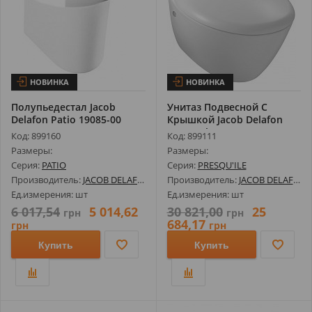
НОВИНКА
НОВИНКА
Полупьедестал Jacob
Унитаз Подвесной С
Delafon Patio 19085-00
Крышкой Jacob Delafon
Presqu'Ile ...
Код: 899160
Код: 899111
Размеры:
Размеры:
Серия:
PATIO
Серия:
PRESQU'ILE
Производитель:
JACOB DELAFON
Производитель:
JACOB DELAFON
Ед.измерения: шт
Ед.измерения: шт
6 017,54
5 014,62
30 821,00
25
грн
грн
684,17
грн
грн
Купить
Купить