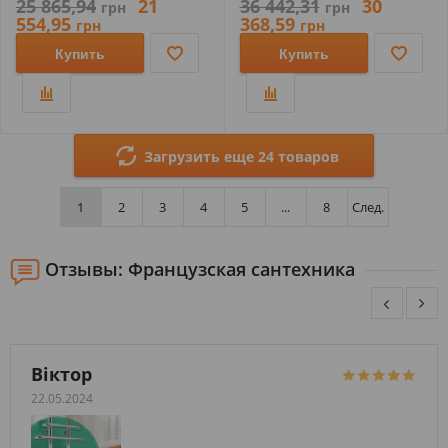
25 865,94
21
36 442,31
30
грн
грн
554,95
368,59
грн
грн
Купить
Купить
Загрузить еще 24 товаров
1
2
3
4
5
...
8
След.
Отзывы: Французская сантехника
Віктор
22.05.2024