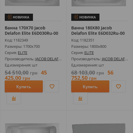
НОВИНКА
НОВИНКА
Ванна 170Х70 Jacob
Ванна 180Х80 Jacob
Delafon Elite E6D030Ru-00
Delafon Elite E6D032Ru-00
Искусст...
Искусст...
Код: 1182349
Код: 1182351
Размеры: 1700х700
Размеры: 1800х800
Серия:
ELITE
Серия:
ELITE
Производитель:
JACOB DELAFON
Производитель:
JACOB DELAFON
Ед.измерения: шт
Ед.измерения: шт
54 510,00
45
68 103,00
56
грн
грн
425,00
752,50
грн
грн
Купить
Купить