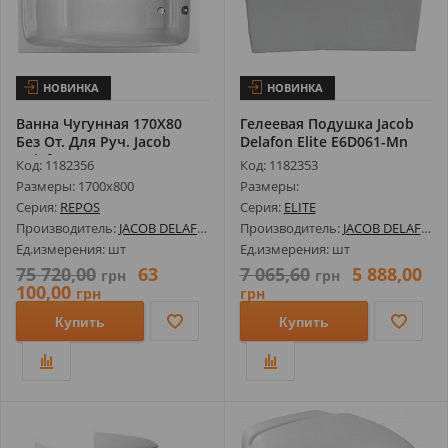
НОВИНКА
НОВИНКА
Ванна Чугунная 170Х80
Гелеевая Подушка Jacob
Без От. Для Руч. Jacob
Delafon Elite E6D061-Mn
Delafon...
Код: 1182356
Код: 1182353
Размеры: 1700х800
Размеры:
Серия:
REPOS
Серия:
ELITE
Производитель:
JACOB DELAFON
Производитель:
JACOB DELAFON
Ед.измерения: шт
Ед.измерения: шт
75 720,00
63
7 065,60
5 888,00
грн
грн
100,00
грн
грн
Купить
Купить