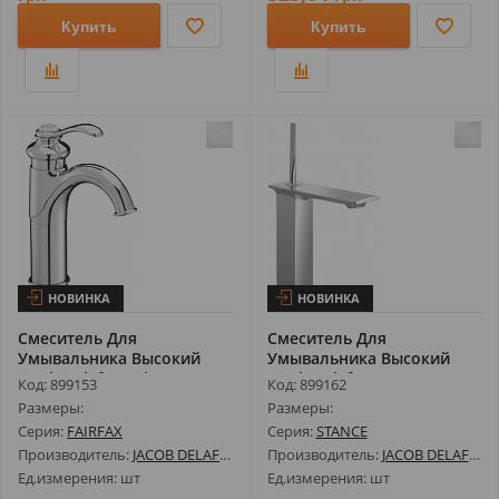
Купить
Купить
НОВИНКА
НОВИНКА
Смеситель Для
Смеситель Для
Умывальника Высокий
Умывальника Высокий
Jacob Delafon Fair...
Jacob Delafon Stan...
Код: 899153
Код: 899162
Размеры:
Размеры:
Серия:
FAIRFAX
Серия:
STANCE
Производитель:
JACOB DELAFON
Производитель:
JACOB DELAFON
Ед.измерения: шт
Ед.измерения: шт