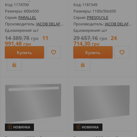
Подсветкой 70...
Код: 1174709
Код: 1181549
Размеры: 600х650
Размеры: 1100х50х650
Серия:
PARALLEL
Серия:
PRESQU'ILE
Производитель:
JACOB DELAFON
Производитель:
JACOB DELAFON
Ед.измерения: шт
Ед.измерения: шт
14 389,78
11
29 657,16
24
грн
грн
991,48
714,30
грн
грн
Купить
Купить
НОВИНКА
НОВИНКА