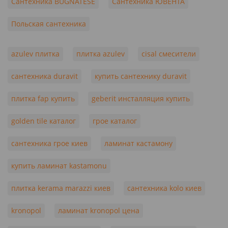
Сантехника BUGNATESE
Сантехника ЮВЕНТА
Польская сантехника
azulev плитка
плитка azulev
cisal смесители
сантехника duravit
купить сантехнику duravit
плитка fap купить
geberit инсталляция купить
golden tile каталог
грое каталог
сантехника грое киев
ламинат кастамону
купить ламинат kastamonu
плитка kerama marazzi киев
сантехника kolo киев
kronopol
ламинат kronopol цена