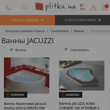
0
Укр
УСЛУГИ И МАГАЗИНЫ
КАТАЛОГ ТОВАРОВ
Интернет-магазин Плитка
Сантехника
Ванны
Производител
Ванны JACUZZI
Фильтр
Сортировать
НОВИНКА
НОВИНКА
Ванна Акриловая Jacuzzi
ВАННА JACUZZI AURA
Revita-Sintra IDROFLOW
CORNER 140 УГЛОВАЯ С