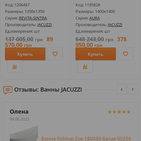
PLUS ...
ПАНЕЛЬЮ ОТДЕ...
Код: 1206487
Код: 1195828
Размеры: 1350х1350
Размеры: 1400х1400
Серия:
REVITA-SINTRA
Серия:
AURA
Производитель:
JACUZZI
Производитель:
JACUZZI
Ед.измерения: шт
Ед.измерения: шт
137 005,00
89
648 243,00
378
грн
грн
570,00
950,00
грн
грн
Купить
Купить
Отзывы: Ванны JACUZZI
Олена
09.06.2023
Ванна Polimat Zoe 180X80 Белая 00256