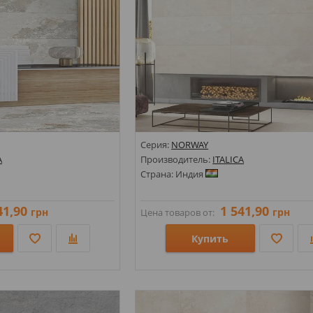
Серия:
NORWAY
A
Производитель:
ITALICA
Страна: Индия
41,90
1 541,90
грн
грн
Цена товаров от:
Купить
Размеры: 600х1200;
Стили: Под мрамор;
Цвета: