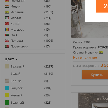
Германия
(
28
)
Урбанистический
ARGENTA
(
75
)
У
(
35
)
Индия
(
196
)
стиль
ARIANA CERAMICA
(
6
)
Испания
(
2133
)
Фрукты, овощи
(
1
)
ARIOSTEA
(
10
)
Италия
(
714
)
Черно-Белый
(
22
)
Китай
(
86
)
ARKLAM
(
6
)
Молдова
(
15
)
ASCOT
(
2
)
ОАЭ
(
9
)
ATLAS CONCORDE
(
55
)
Польша
(
1096
)
Серия:
3303
ATRIUM
(
4
)
Португалия
(
17
)
Производитель:
PORCE
AZTECA
(
36
)
Румыния
(
12
)
Страна: Испания
AZULEJOS BENADRESA
(
35
)
Нет в наличие
Турция
(
208
)
Цвет
AZULEV
(
4
)
Украина
(
622
)
3 5
Цена товаров от:
Бежевый
(
2287
)
AZULIBER
Чехия
(
2
)
(
65
)
Белый
(
2189
)
Купить
AZULINDUS&MARTI
(
1
)
Бронза
(
5
)
AZUVI
(
18
)
Размеры: 63х146х7;
Голубой
(
194
)
BALDOCER
(
98
)
Стили: Под камень;
Желтый
(
53
)
BELMAR CERAMICAS
(
1
)
Цвета:
BENISON
(
9
)
Зеленый
(
323
)