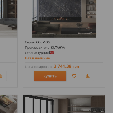
Серия:
COSMOS
Производитель:
KUTAHYA
Страна: Турция
Нет в наличие
3 741,38
грн
Цена товаров от:
Купить
Размеры: 1200х2800х6;
Стили: Под камень; Под мрамор;
Цвета: