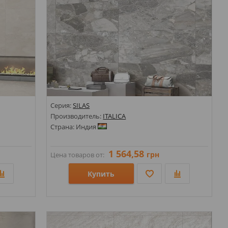
Серия:
SILAS
Производитель:
ITALICA
Страна: Индия
1 564,58
грн
Цена товаров от:
Купить
Размеры: 600х1200;
Стили: Под камень;
Цвета: