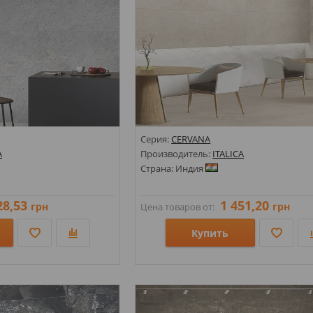
Серия:
CERVANA
A
Производитель:
ITALICA
Страна: Индия
28,53
1 451,20
грн
грн
Цена товаров от:
Купить
Размеры: 600х1200;
Стили: Под камень;
Цвета: