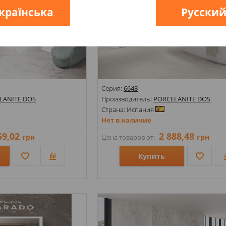
країнська
Русски
Серия:
6648
LANITE DOS
Производитель:
PORCELANITE DOS
Страна: Испания
Нет в наличие
59,02
2 888,48
грн
грн
Цена товаров от:
Купить
Размеры: 318х1470;
Стили: Под дерево;
Цвета: