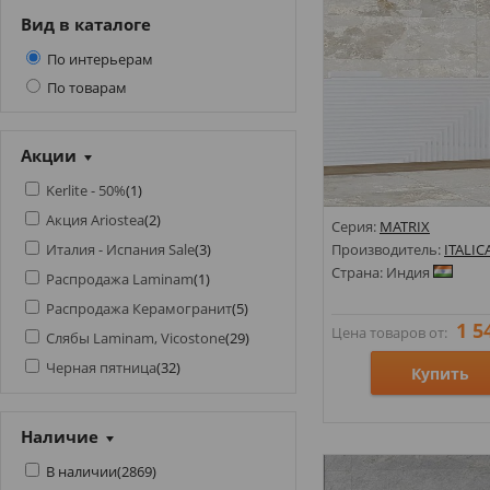
Вид в каталоге
По интерьерам
По товарам
Акции
Kerlite - 50%
(
1
)
Акция Ariostea
(
2
)
Серия:
MATRIX
Италия - Испания Sale
(
3
)
Производитель:
ITALIC
Страна: Индия
Распродажа Laminam
(
1
)
Распродажа Керамогранит
(
5
)
1 5
Цена товаров от:
Слябы Laminam, Vicostone
(
29
)
Черная пятница
(
32
)
Купить
Размеры: 600х1200;
Наличие
Стили: Под камень;
В наличии
(
2869
)
Цвета: