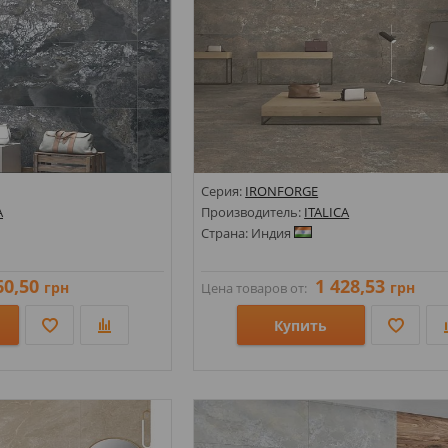
Серия:
IRONFORGE
A
Производитель:
ITALICA
Страна: Индия
60,50
1 428,53
грн
грн
Цена товаров от:
Купить
Размеры: 600х1200;
Стили: Под камень;
Цвета: