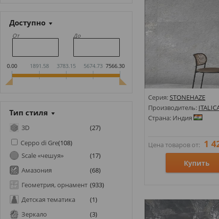
Доступно
От
До
0.00
1891.58
3783.15
5674.73
7566.30
Серия:
STONEHAZE
Производитель:
ITALIC
Тип стиля
Страна: Индия
3D
(
27
)
1 4
Ceppo di Gre
(
108
)
Цена товаров от:
Scale «чешуя»
(
17
)
Купить
Амазония
(
68
)
Геометрия, орнамент
(
933
)
Размеры: 600х1200;
Детская тематика
(
1
)
Стили: Под камень;
Цвета:
Зеркало
(
3
)