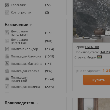
Кабанчик
(
72
)
Котто, рустик
(
2
)
Кухонные атрибуты
(
4
)
Назначение
Мозаика
(
199
)
Декорация
(
192
)
Моноколор
напольная
(
629
)
Декорация
(
991
)
Морская тематика
(
4
)
настенная
Серия:
FAUNOIR
Плитка в коридор
(
2334
)
Оникс
(
233
)
Производитель:
ITALIC
Плитка для балкона
(
1549
)
Патагония
(
5
)
Страна: Индия
Под бетон
(
912
)
Плитка для бассейна
(
141
)
1 3
Под гальку
(
5
)
Цена товаров от:
Плитка для гаража
(
902
)
Плитка для
Под дерево
(
683
)
(
1774
)
Купить
гостинной
Под камень
(
2265
)
Плитка для камина
(
2089
)
Под кирпич
(
188
)
Размеры: 600х1200;
Плитка для печи
(
2362
)
Стили: Под камень;
Под кожу
(
2
)
Плитка для сада
(
118
)
Производитель
Цвета:
Под ламинат
(
171
)
Плитка для спальни
(
1937
)