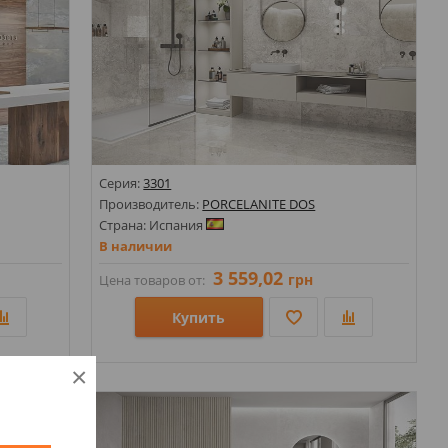
Серия:
3301
Производитель:
PORCELANITE DOS
Страна: Испания
В наличии
3 559,02
грн
Цена товаров от:
Купить
Размеры: 63х146х7;
×
Стили: Под камень;
Цвета: