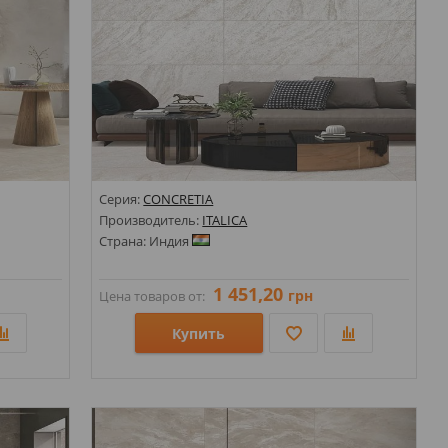
Серия:
CONCRETIA
Производитель:
ITALICA
Страна: Индия
1 451,20
грн
Цена товаров от:
Купить
Размеры: 600х1200;
Стили: Под камень;
Цвета: