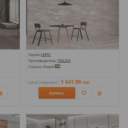
Серия:
LEPIC
Производитель:
ITALICA
Страна: Индия
1 541,90
грн
Цена товаров от:
Купить
Размеры: 600х1200;
Стили: Под камень;
Цвета: