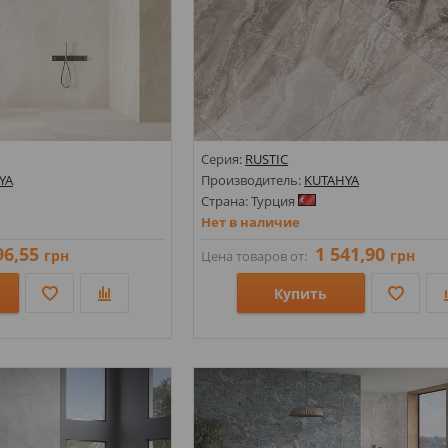
Серия:
RUSTIC
YA
Производитель:
KUTAHYA
Страна: Турция
Нет в наличие
96,55
1 541,90
грн
грн
Цена товаров от:
Купить
Размеры: 600х1200;
Стили: Под мрамор;
Цвета: