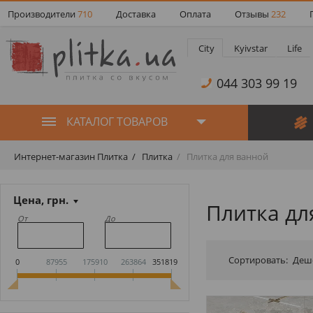
Производители
710
Доставка
Оплата
Отзывы
232
City
Kyivstar
Life
044 303 99 19
КАТАЛОГ ТОВАРОВ
Интернет-магазин Плитка
Плитка
Плитка для ванной
Цена, грн.
Плитка дл
От
До
Сортировать:
Деш
0
87955
175910
263864
351819