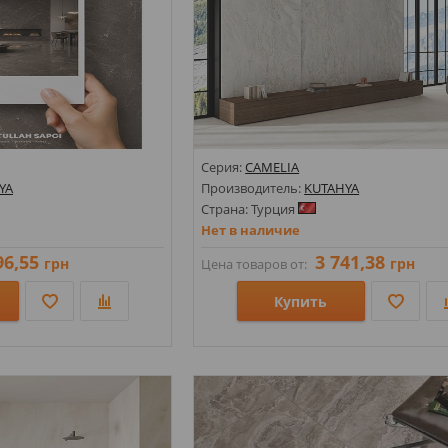
Серия:
CAMELIA
YA
Производитель:
KUTAHYA
Страна: Турция
Нет в наличие
96,55
3 741,38
грн
грн
Цена товаров от:
Купить
Размеры: 1200х2800х6;
Стили: Под мрамор;
Цвета: