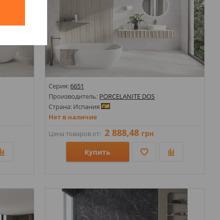
й
Серия:
6651
Производитель:
PORCELANITE DOS
Страна: Испания
Нет в наличие
2 888,48
грн
Цена товаров от:
Купить
Размеры: 318х1470;
Стили: Под дерево;
Цвета: