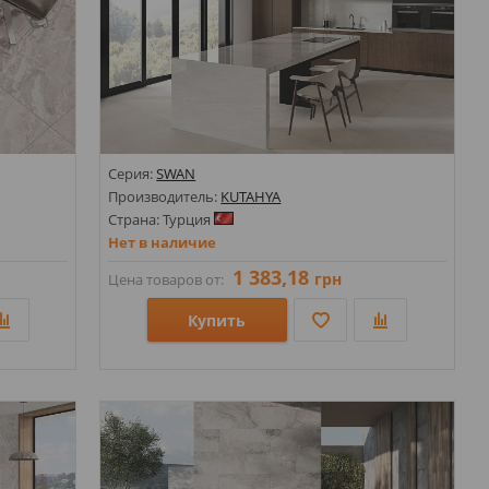
Серия:
SWAN
Производитель:
KUTAHYA
Страна: Турция
Нет в наличие
1 383,18
грн
Цена товаров от:
Купить
Размеры: 600х1200;
Стили: Под камень;
Цвета: