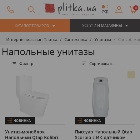
0
Укр
УСЛУГИ И МАГАЗИНЫ
КАТАЛОГ ТОВАРОВ
Интернет-магазин Плитка
Сантехника
Унитазы
Способ мо
Напольные унитазы
Фильтр
Сортировать
НОВИНКА
НОВИНКА
Унитаз-моноблок
Писсуар Напольный Qtap
Напольный Qtap Kolibri
Scorpio с ИК-датчиком