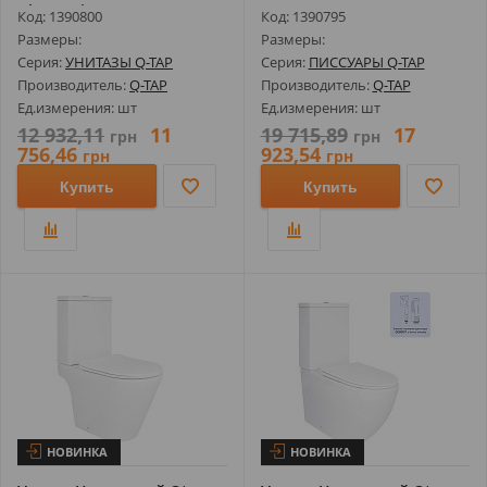
Ultra Quiet Б...
Автомат...
Код: 1390800
Код: 1390795
Размеры:
Размеры:
Серия:
УНИТАЗЫ Q-TAP
Серия:
ПИССУАРЫ Q-TAP
Производитель:
Q-TAP
Производитель:
Q-TAP
Ед.измерения: шт
Ед.измерения: шт
12 932,11
11
19 715,89
17
грн
грн
756,46
923,54
грн
грн
Купить
Купить
НОВИНКА
НОВИНКА