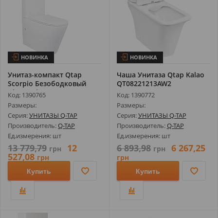
НОВИНКА
НОВИНКА
Унитаз-компакт Qtap
Чаша Унитаза Qtap Kalao
Scorpio Безободковый
QT08221213AW2
Ultra Quiet...
Код: 1390765
Код: 1390772
Размеры:
Размеры:
Серия:
УНИТАЗЫ Q-TAP
Серия:
УНИТАЗЫ Q-TAP
Производитель:
Q-TAP
Производитель:
Q-TAP
Ед.измерения: шт
Ед.измерения: шт
13 779,79
12
6 893,98
6 267,25
грн
грн
527,08
грн
грн
Купить
Купить