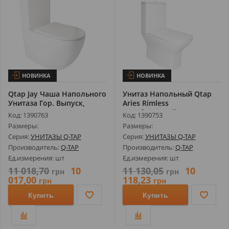
НОВИНКА
НОВИНКА
Qtap Jay Чаша Напольного
Унитаз Напольный Qtap
Унитаза Гор. Выпуск,
Aries Rimless
Нижнее...
Безободковый с С...
Код: 1390763
Код: 1390753
Размеры:
Размеры:
Серия:
УНИТАЗЫ Q-TAP
Серия:
УНИТАЗЫ Q-TAP
Производитель:
Q-TAP
Производитель:
Q-TAP
Ед.измерения: шт
Ед.измерения: шт
11 018,70
10
11 130,05
10
грн
грн
017,00
118,23
грн
грн
Купить
Купить