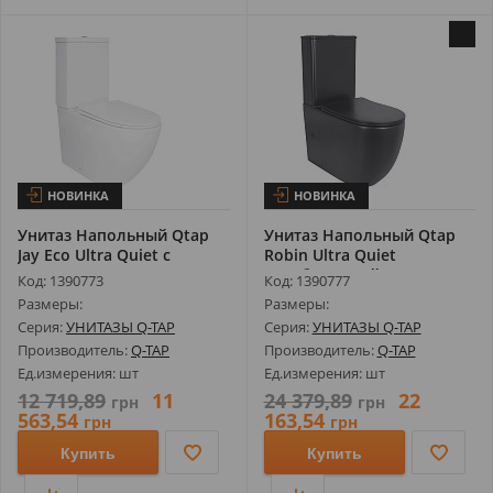
НОВИНКА
НОВИНКА
Унитаз Напольный Qtap
Унитаз Напольный Qtap
Jay Eco Ultra Quiet с
Robin Ultra Quiet
Сиденьем...
Безободковый...
Код: 1390773
Код: 1390777
Размеры:
Размеры:
Серия:
УНИТАЗЫ Q-TAP
Серия:
УНИТАЗЫ Q-TAP
Производитель:
Q-TAP
Производитель:
Q-TAP
Ед.измерения: шт
Ед.измерения: шт
12 719,89
11
24 379,89
22
грн
грн
563,54
163,54
грн
грн
Купить
Купить