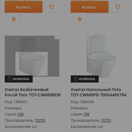
Купить
Купить
НОВИНКА
НОВИНКА
Унитаз Безбачковый
Унитаз Напольный Toto
Косой Toto TOT-CW680BXW
TOT-CW680PB 700X448X784
700X448X7...
мм Jew...
Код: 1384431
Код: 1384430
Размеры:
Размеры:
Серия:
CW
Серия:
CW
Производитель:
TOTO
Производитель:
TOTO
Ед.измерения: шт
Ед.измерения: шт