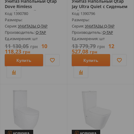
Унитаз Напольный Qtap
Унитаз Напольный Qtap
Dove Rimless
Jay Ultra Quiet с Сиденьем
Безободковый с Си...
Sof...
Код: 1390780
Код: 1390796
Размеры:
Размеры:
Серия:
УНИТАЗЫ Q-TAP
Серия:
УНИТАЗЫ Q-TAP
Производитель:
Q-TAP
Производитель:
Q-TAP
Ед.измерения: шт
Ед.измерения: шт
11 130,05
10
13 779,79
12
грн
грн
118,23
527,08
грн
грн
Купить
Купить
НОВИНКА
НОВИНКА