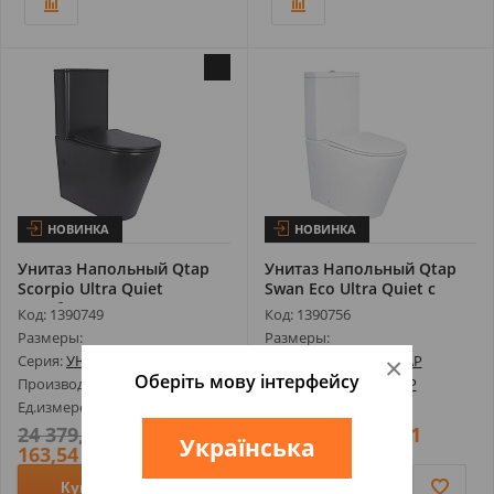
НОВИНКА
НОВИНКА
Унитаз Напольный Qtap
Унитаз Напольный Qtap
Scorpio Ultra Quiet
Swan Eco Ultra Quiet с
Безободков...
Сиденье...
Код: 1390749
Код: 1390756
Размеры:
Размеры:
Серия:
УНИТАЗЫ Q-TAP
Серия:
УНИТАЗЫ Q-TAP
×
Оберіть мову інтерфейсу
Производитель:
Q-TAP
Производитель:
Q-TAP
Ед.измерения: шт
Ед.измерения: шт
24 379,89
22
12 719,89
11
грн
грн
Українська
163,54
563,54
грн
грн
Купить
Купить