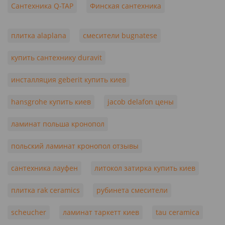
Сантехника Q-TAP
Финская сантехника
плитка alaplana
смесители bugnatese
купить сантехнику duravit
инсталляция geberit купить киев
hansgrohe купить киев
jacob delafon цены
ламинат польша кронопол
польский ламинат кронопол отзывы
сантехника лауфен
литокол затирка купить киев
плитка rak ceramics
рубинета смесители
scheucher
ламинат таркетт киев
tau ceramica