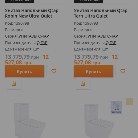
Унитаз Напольный Qtap
Унитаз Напольный Qtap
Robin New Ultra Quiet
Tern Ultra Quiet
Безободк...
Безободковый ...
Код: 1390798
Код: 1390793
Размеры:
Размеры:
Серия:
УНИТАЗЫ Q-TAP
Серия:
УНИТАЗЫ Q-TAP
Производитель:
Q-TAP
Производитель:
Q-TAP
Ед.измерения: шт
Ед.измерения: шт
13 779,79
12
13 779,79
12
грн
грн
527,08
527,08
грн
грн
Купить
Купить