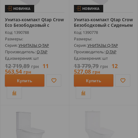
НОВИНКА
НОВИНКА
Унитаз-компакт Qtap Crow
Унитаз-компакт Qtap Crow
Eco Безободковый с
Безободковый с Сиденьем
Сиденьем...
Sof...
Код: 1390788
Код: 1390778
Размеры:
Размеры:
Серия:
УНИТАЗЫ Q-TAP
Серия:
УНИТАЗЫ Q-TAP
Производитель:
Q-TAP
Производитель:
Q-TAP
Ед.измерения: шт
Ед.измерения: шт
12 719,89
11
13 779,79
12
грн
грн
563,54
527,08
грн
грн
Купить
Купить