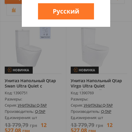
Русский
НОВИНКА
НОВИНКА
Унитаз Напольный Qtap
Унитаз Напольный Qtap
Swan Ultra Quiet с
Virgo Ultra Quiet
Сиденьем So...
Безободковый...
Код: 1390751
Код: 1390769
Размеры:
Размеры:
Серия:
УНИТАЗЫ Q-TAP
Серия:
УНИТАЗЫ Q-TAP
Производитель:
Q-TAP
Производитель:
Q-TAP
Ед.измерения: шт
Ед.измерения: шт
13 779,79
12
13 779,79
12
грн
грн
527,08
527,08
грн
грн