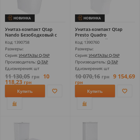
НОВИНКА
НОВИНКА
Унитаз-компакт Qtap
Унитаз-компакт Qtap
Nando Безободковый с
Presto Quadro
Сиденьем So...
Безободковый с Сид...
Код: 1390758
Код: 1390760
Размеры:
Размеры:
Серия:
УНИТАЗЫ Q-TAP
Серия:
УНИТАЗЫ Q-TAP
Производитель:
Q-TAP
Производитель:
Q-TAP
Ед.измерения: шт
Ед.измерения: шт
11 130,05
10
10 070,16
9 154,69
грн
грн
118,23
грн
грн
Купить
Купить