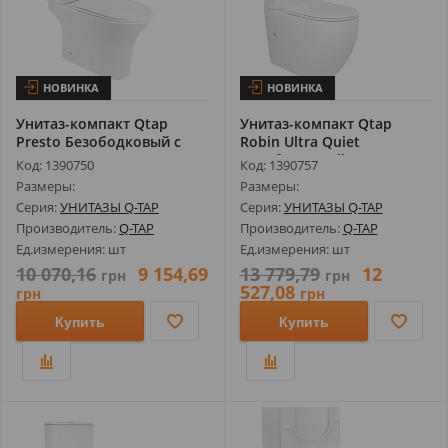
НОВИНКА
НОВИНКА
Унитаз-компакт Qtap
Унитаз-компакт Qtap
Presto Безободковый с
Robin Ultra Quiet
Сиденьем S...
Безободковый с...
Код: 1390750
Код: 1390757
Размеры:
Размеры:
Серия:
УНИТАЗЫ Q-TAP
Серия:
УНИТАЗЫ Q-TAP
Производитель:
Q-TAP
Производитель:
Q-TAP
Ед.измерения: шт
Ед.измерения: шт
10 070,16
9 154,69
13 779,79
12
грн
грн
527,08
грн
грн
Купить
Купить