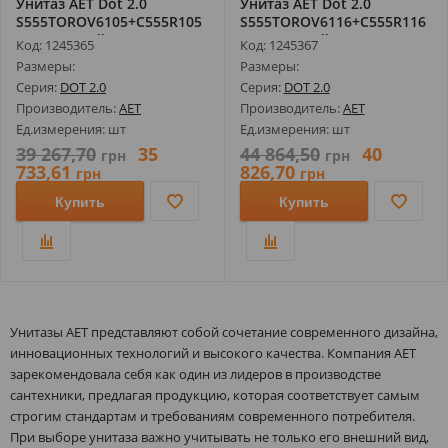
Унитаз AET Dot 2.0
Унитаз AET Dot 2.0
S555TOROV6105+C555R105
S555TOROV6116+C555R116
Консольный...
Консольный...
Код: 1245365
Код: 1245367
Размеры:
Размеры:
Серия:
DOT 2.0
Серия:
DOT 2.0
Производитель:
AET
Производитель:
AET
Ед.измерения: шт
Ед.измерения: шт
39 267,70
35
44 864,50
40
грн
грн
733,61
826,70
грн
грн
Купить
Купить
Унитазы AET представляют собой сочетание современного дизайна,
инновационных технологий и высокого качества. Компания AET
зарекомендовала себя как один из лидеров в производстве
сантехники, предлагая продукцию, которая соответствует самым
строгим стандартам и требованиям современного потребителя.
При выборе унитаза важно учитывать не только его внешний вид,