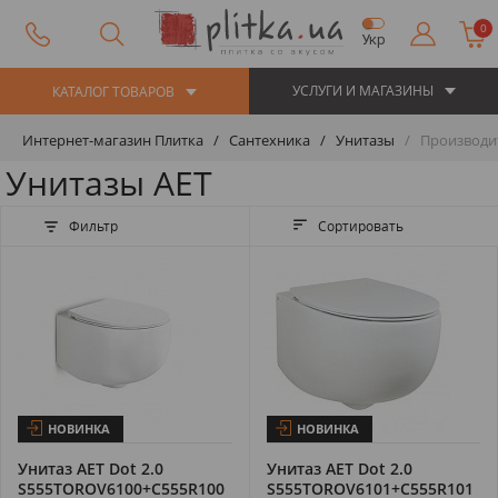
0
Укр
УСЛУГИ И МАГАЗИНЫ
КАТАЛОГ ТОВАРОВ
Интернет-магазин Плитка
Сантехника
Унитазы
Производит
Унитазы AET
Фильтр
Сортировать
НОВИНКА
НОВИНКА
Унитаз AET Dot 2.0
Унитаз AET Dot 2.0
S555TOROV6100+C555R100
S555TOROV6101+C555R101