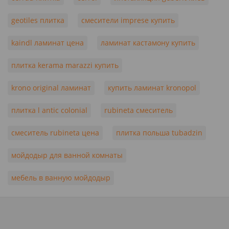
geotiles плитка
смесители imprese купить
kaindl ламинат цена
ламинат кастамону купить
плитка kerama marazzi купить
krono original ламинат
купить ламинат kronopol
плитка l antic colonial
rubineta смеситель
смеситель rubineta цена
плитка польша tubadzin
мойдодыр для ванной комнаты
мебель в ванную мойдодыр