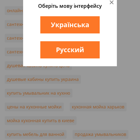
×
Оберіть мову інтерфейсу
онлайн сантехника
стоимость сантехники
Українська
сантехника в запорожье
сантехника интернет магазин украина
Русский
сантехника цены украина
душевая кабина купить цена
душевые кабины купить украина
купить умывальник на кухню
цены на кухонные мойки
кухонная мойка харьков
мойка кухонная купить в киеве
купить мебель для ванной
продажа умывальников