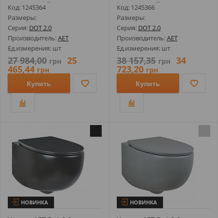
Консольный...
Консольный...
Код: 1245364
Код: 1245366
Размеры:
Размеры:
Серия:
DOT 2.0
Серия:
DOT 2.0
Производитель:
AET
Производитель:
AET
Ед.измерения: шт
Ед.измерения: шт
27 984,00
25
38 157,35
34
грн
грн
465,44
723,20
грн
грн
Купить
Купить
НОВИНКА
НОВИНКА