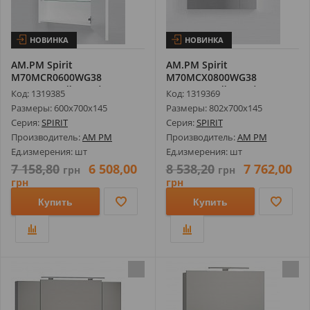
НОВИНКА
НОВИНКА
AM.PM Spirit
AM.PM Spirit
M70MCR0600WG38
M70MCX0800WG38
Зеркальный Шкаф, 60 см,
Зеркальный Шкаф, 80 см,
Код: 1319385
Код: 1319369
...
...
Размеры: 600х700х145
Размеры: 802х700х145
Серия:
SPIRIT
Серия:
SPIRIT
Производитель:
AM PM
Производитель:
AM PM
Ед.измерения: шт
Ед.измерения: шт
7 158,80
6 508,00
8 538,20
7 762,00
грн
грн
грн
грн
Купить
Купить