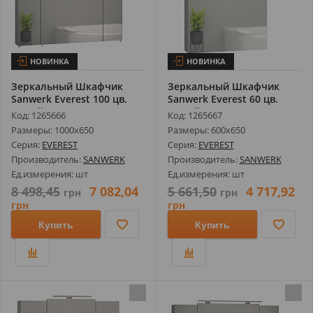
НОВИНКА
НОВИНКА
Зеркальный Шкафчик
Зеркальный Шкафчик
Sanwerk Everest 100 цв.
Sanwerk Everest 60 цв.
Серый Без...
Серый Без ...
Код: 1265666
Код: 1265667
Размеры: 1000х650
Размеры: 600х650
Серия:
EVEREST
Серия:
EVEREST
Производитель:
SANWERK
Производитель:
SANWERK
Ед.измерения: шт
Ед.измерения: шт
8 498,45
7 082,04
5 661,50
4 717,92
грн
грн
грн
грн
Купить
Купить