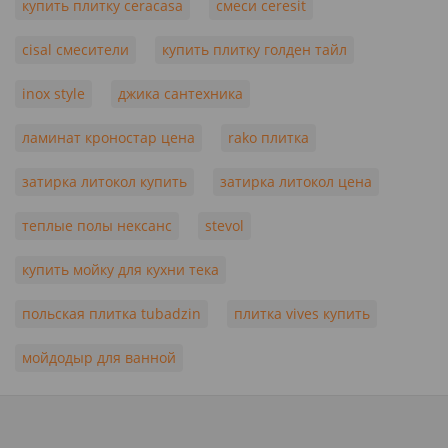
купить плитку ceracasa
смеси ceresit
cisal смесители
купить плитку голден тайл
inox style
джика сантехника
ламинат кроностар цена
rako плитка
затирка литокол купить
затирка литокол цена
теплые полы нексанс
stevol
купить мойку для кухни тека
польская плитка tubadzin
плитка vives купить
мойдодыр для ванной