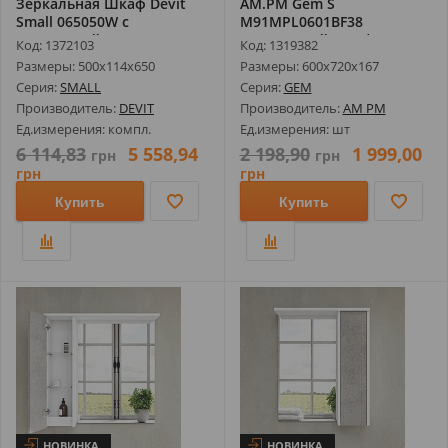
Зеркальная Шкаф Devit
AM.PM Gem S
Small 065050W с
M91MPL0601BF38
Подсветкой, Бе...
Зеркальный Шкаф с
Код: 1372103
Код: 1319382
Подсвет...
Размеры: 500х114х650
Размеры: 600х720х167
Серия:
SMALL
Серия:
GEM
Производитель:
DEVIT
Производитель:
AM PM
Ед.измерения: компл.
Ед.измерения: шт
6 114,83
5 558,94
2 198,90
1 999,00
грн
грн
грн
грн
Купить
Купить
НОВИНКА
НОВИНКА