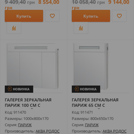
9 409,40
8 554,00
10 058,40
9 144,00
грн
грн
грн
грн
Купить
Купить
НОВИНКА
НОВИНКА
ГАЛЕРЕЯ ЗЕРКАЛЬНАЯ
ГАЛЕРЕЯ ЗЕРКАЛЬНАЯ
ПАРИЖ 100 СМ С
ПАРИЖ 65 СМ С
ПОДСВЕТКОЙ
ПОДСВЕТКОЙ
Код: 911470
Код: 911471
Размеры: 1000х800х170
Размеры: 800х650х170
Серия:
ПАРИЖ
Серия:
ПАРИЖ
Производитель:
АКВА РОДОС
Производитель:
АКВА РОДОС