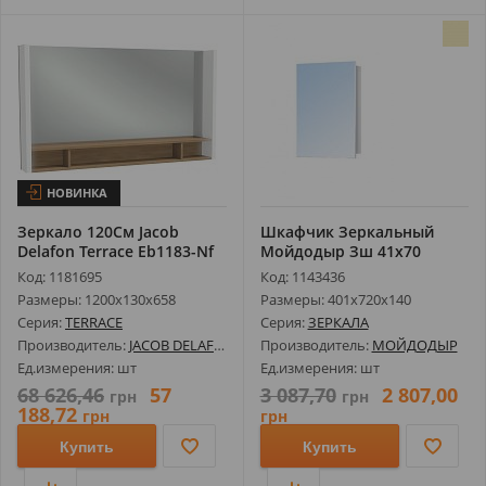
НОВИНКА
Зеркало 120См Jacob
Шкафчик Зеркальный
Delafon Terrace Eb1183-Nf
Мойдодыр Зш 41х70
Код: 1181695
Код: 1143436
Размеры: 1200х130х658
Размеры: 401х720х140
Серия:
TERRACE
Серия:
ЗЕРКАЛА
Производитель:
JACOB DELAFON
Производитель:
МОЙДОДЫР
Ед.измерения: шт
Ед.измерения: шт
68 626,46
57
3 087,70
2 807,00
грн
грн
188,72
грн
грн
Купить
Купить