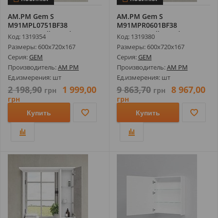
AM.PM Gem S
AM.PM Gem S
M91MPL0751BF38
M91MPR0601BF38
Зеркальный Шкаф с
Зеркальный Шкаф с
Код: 1319354
Код: 1319380
Подсвет...
Подсвет...
Размеры: 600х720х167
Размеры: 600х720х167
Серия:
GEM
Серия:
GEM
Производитель:
AM PM
Производитель:
AM PM
Ед.измерения: шт
Ед.измерения: шт
2 198,90
1 999,00
9 863,70
8 967,00
грн
грн
грн
грн
Купить
Купить