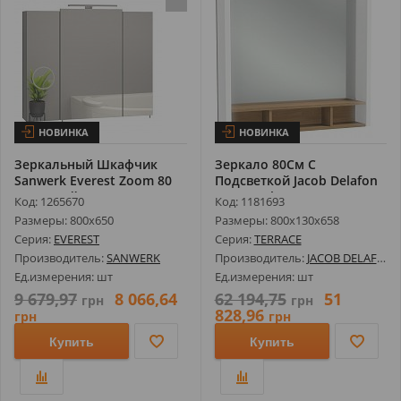
НОВИНКА
НОВИНКА
Зеркальный Шкафчик
Зеркало 80См С
Sanwerk Everest Zoom 80
Подсветкой Jacob Delafon
цв. Серый...
Terrace Eb11...
Код: 1265670
Код: 1181693
Размеры: 800х650
Размеры: 800х130х658
Серия:
EVEREST
Серия:
TERRACE
Производитель:
SANWERK
Производитель:
JACOB DELAFON
Ед.измерения: шт
Ед.измерения: шт
9 679,97
8 066,64
62 194,75
51
грн
грн
828,96
грн
грн
Купить
Купить