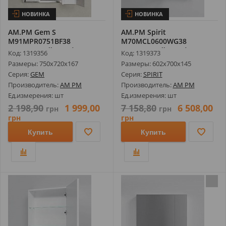
НОВИНКА
НОВИНКА
AM.PM Gem S
AM.PM Spirit
M91MPR0751BF38
M70MCL0600WG38
Зеркальный Шкаф с
Зеркальный Шкаф, 60 см,
Код: 1319356
Код: 1319373
Подсвет...
...
Размеры: 750х720х167
Размеры: 602х700х145
Серия:
GEM
Серия:
SPIRIT
Производитель:
AM PM
Производитель:
AM PM
Ед.измерения: шт
Ед.измерения: шт
2 198,90
1 999,00
7 158,80
6 508,00
грн
грн
грн
грн
Купить
Купить