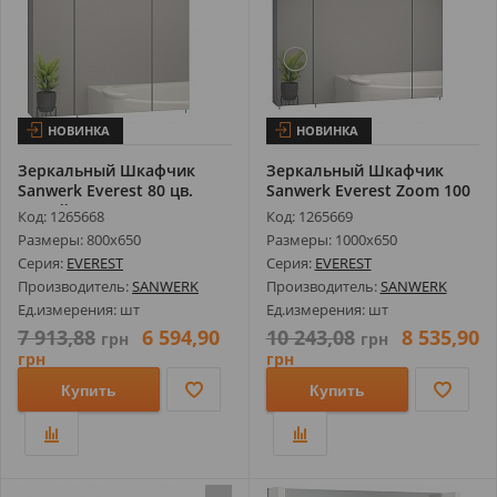
НОВИНКА
НОВИНКА
Зеркальный Шкафчик
Зеркальный Шкафчик
Sanwerk Everest 80 цв.
Sanwerk Everest Zoom 100
Серый Без ...
цв. Серы...
Код: 1265668
Код: 1265669
Размеры: 800х650
Размеры: 1000х650
Серия:
EVEREST
Серия:
EVEREST
Производитель:
SANWERK
Производитель:
SANWERK
Ед.измерения: шт
Ед.измерения: шт
7 913,88
6 594,90
10 243,08
8 535,90
грн
грн
грн
грн
Купить
Купить