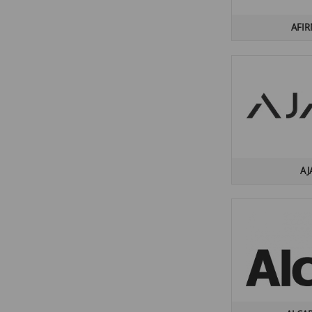
ALFA LUX
(1)
ALFOBEL
(2)
AFI
ALICE TILES
(2)
ALLORE GROUP
(91)
ALMERA CERAMICA
(245)
ALPI
(11)
ALSAPAN
(24)
ALTHEA
(4)
AM PM
(17)
AJ
AMADIS
(1)
ANATOLIA
(2)
ANKA SERAMIK
(38)
ANTIC WOOD
(15)
APARICI
(21)
APAVISA
(17)
APE CERAMICA
(67)
APPIANI
(4)