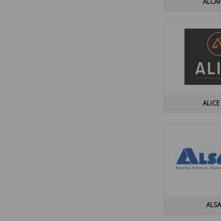
ALCA
APPOLLO
(6)
AQUALIGHT
(1)
AQUANIT
(1)
AQUART
(1)
ARANDA
(3)
ARBITON
(10)
ARCANA
(15)
ALICE
ARGENTA
(94)
ARIANA CERAMICA
(6)
ARINO
(6)
ARIOSTEA
(13)
ARKLAM
(6)
ARMAFORM
(8)
ARMATURA
(20)
ART DESIGN
(1)
ALS
ART VINYL BY TARKETT
(2)