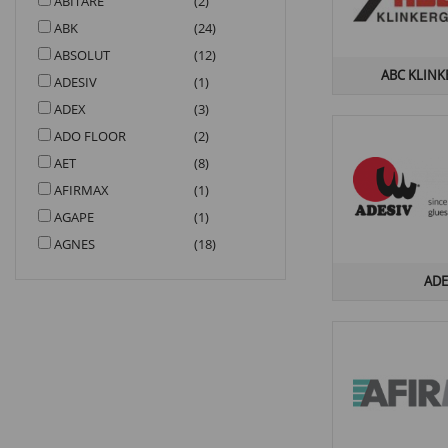
ABITARE
(2)
ABK
(24)
ABSOLUT
(12)
ABC KLIN
ADESIV
(1)
ADEX
(3)
ADO FLOOR
(2)
AET
(8)
AFIRMAX
(1)
AGAPE
(1)
AGNES
(18)
AGT
(18)
ADE
AJAX
(5)
ALAPLANA
(30)
ALBAGRES
(1)
ALCALAGRES
(2)
ALCAPLAST
(2)
ALFA
(0)