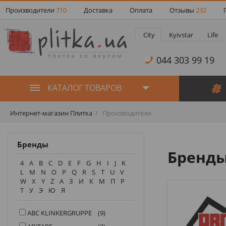
Производители
710
Доставка
Оплата
Отзывы
232
City
Kyivstar
Life
044 303 99 19
КАТАЛОГ ТОВАРОВ
Интернет-магазин Плитка
Производители
Бренды
Бренды
4
A
B
C
D
E
F
G
H
I
J
K
L
M
N
O
P
Q
R
S
T
U
V
W
X
Y
Z
А
З
И
К
М
П
Р
Т
У
Э
Ю
Я
ABC KLINKERGRUPPE
(9)