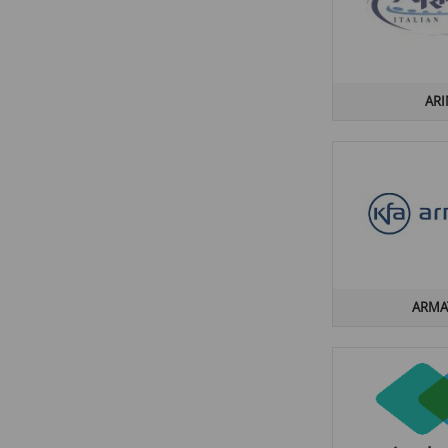
AR
ARMA