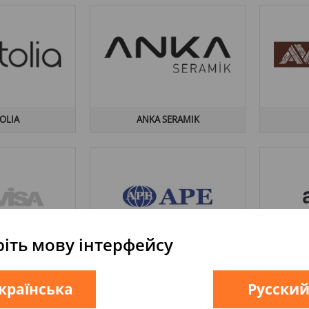
OLIA
ANKA SERAMIK
іть мову інтерфейсу
VISA
APE CERAMICA
країнська
Русски