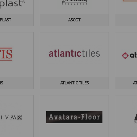
 PLAST
ASCOT
IS
ATLANTIC TILES
A