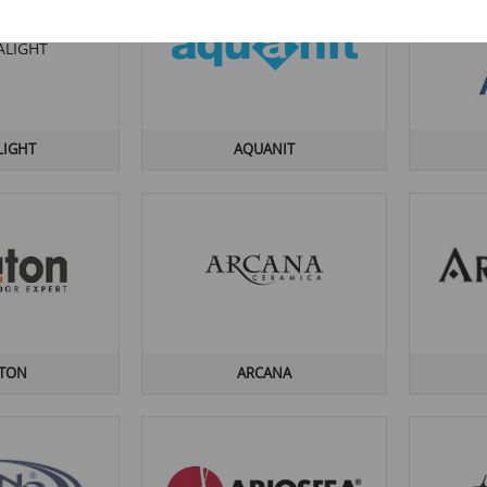
LIGHT
AQUANIT
ITON
ARCANA