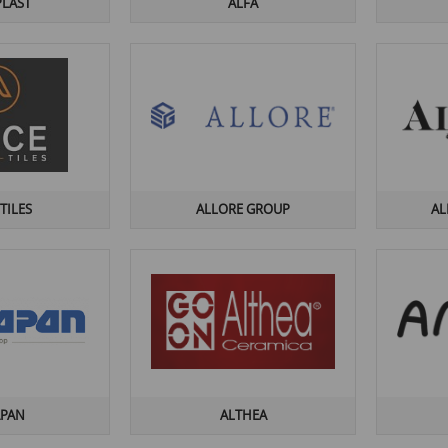
PLAST
ALFA
 TILES
ALLORE GROUP
AL
APAN
ALTHEA