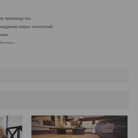
ие производства.
недрение новых технологий.
ынки.
Украины.
клиентов.
uet является разнообразие продукции. Компания предлагает
я создания стильных и современных интерьеров. Для тех, кто ищет
од дерево, который часто можно приобрести на распродажах. Также
овая, идеально подходящая для использования в ванных комнатах
ским характеристикам.
честву своей продукции. Вся плитка проходит строгий контроль
о гарантирует ее долговечность и устойчивость к износу. Кроме
ски чистые материалы и технологии, чтобы минимизировать
предоставления высококачественных напольных покрытий для
ия компания постоянно расширяла свой ассортимент и
, чтобы соответствовать самым высоким стандартам качества.