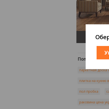
Обер
ROY
У
Популярные 
паркетная доска 
плитка на кухню 
пол пробка
с
раковина цена ук