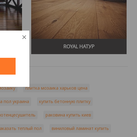
выбор продукции, включая паркетную доску, ламинат, террасную
ления качественных напольных покрытий.
×
ROYAL НАТУР
водство.
ечающих современным тенденциям дизайна.
й
 услуг, включая монтаж напольных покрытий, реставрацию паркета
ничает с дизайнерами, архитекторами и строительными компаниями,
материалов до установки.
мозаику
плитка мозаика харьков цена
гочисленными преимуществами, делающими его одним из лидеров в
на пол украина
купить бетонную плитку
ущество этого бренда - высокое качество продукции, которое
их материалов и передовых технологий производства. Это
олотенцесушитель
раковина купить киев
тетическую привлекательность продукции.
 инновационные технологии в производство, что позволяет
аказать теплый пол
виниловый ламинат купить
твами и дизайнами. Инновационный подход обеспечивает
ство продукции. Разнообразие дизайнов также является одним из