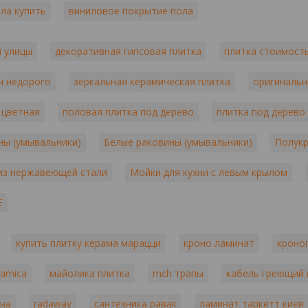
ола купить
виниловое покрытие пола
главных преимуществ бренда. Royal Parque
имитируют различные текстуры и материалы,
уникальные и стильные интерьеры, удовлет
я улицы
декоративная гипсовая плитка
плитка стоимост
Компания уделяет большое внимание эколог
чистых материалов и технологий минимизи
ч недорого
зеркальная керамическая плитка
оригинальн
безопасной для использования в любых ус
сильной стороной бренда Royal Parquet. Ко
 цветная
половая плитка под дерево
плитка под дерево
сотрудничества, обеспечивая полное удовл
материалов, проектировании и установке н
ны (умывальники)
Белые раковины (умывальники)
Полукр
Royal Parquet предлагает напольные покры
комнаты и кухни. Это позволяет клиентам 
 из нержавеющей стали
Мойки для кухни с левым крылом
гармоничность и стиль во всех помещениях
E
Основные преимущества бренда Royal Parqu
Высокое качество продукции
купить плитку керама марацци
кроно ламинат
кроно
Инновационные технологии
Разнообразие дизайнов
ramica
майолика плитка
mch трапы
кабель греющий 
Экологическая ответственность
Профессиональное обслуживание клиен
ина
radaway
сантехника равак
ламинат таркетт киев