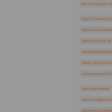
пвх плитка для п
купить плитку дл
плитка под кирпи
плитка на фартук
Немецкие ракови
Мойки для кухни
Сантехника VOLL
грое сантехника
плитка mapisa ce
porcelanosa укра