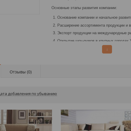
Основные этапы развития компании:
Основание компании и начальное развит
Расширение ассортимента продукции и в
Экспорт продукции на международные р
Открытие шоу-румов в крупных городах 
Запуск интернет-магазина для удобства 
↓
Одним из ключевых преимуществ Royal Parq
настенную плитку из гипса, подходящую дл
экономичное решение, есть керамогранит п
Отзывы (
0
)
в ассортименте есть плитка напольная мат
и кухнях благодаря своим высоким техниче
Royal Parquet уделяет большое внимание ка
ата добавления по убыванию
качества на каждом этапе производства, чт
того, компания активно внедряет экологиче
негативное влияние на окружающую среду
Бренд Royal Parquet был основан с целью 
различных нужд. С момента своего основан
совершенствовала технологии производства