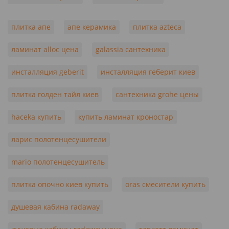
плитка апе
апе керамика
плитка azteca
ламинат alloc цена
galassia сантехника
инсталляция geberit
инсталляция геберит киев
плитка голден тайл киев
сантехника grohe цены
haceka купить
купить ламинат кроностар
ларис полотенцесушители
mario полотенцесушитель
плитка опочно киев купить
oras смесители купить
душевая кабина radaway