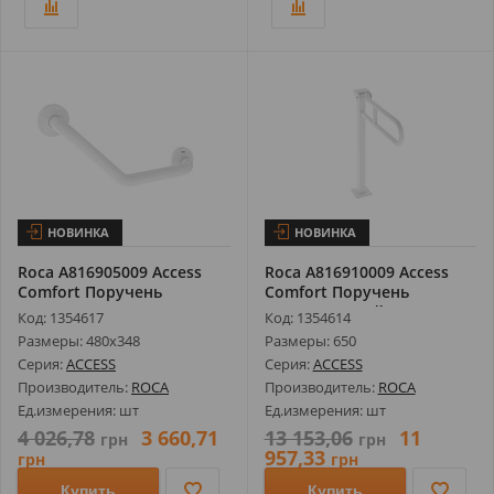
НОВИНКА
НОВИНКА
Roca A816905009 Access
Roca A816910009 Access
Comfort Поручень
Comfort Поручень
Металлически...
Поднимающийс...
Код: 1354617
Код: 1354614
Размеры: 480х348
Размеры: 650
Серия:
ACCESS
Серия:
ACCESS
Производитель:
ROCA
Производитель:
ROCA
Ед.измерения: шт
Ед.измерения: шт
4 026,78
3 660,71
13 153,06
11
грн
грн
957,33
грн
грн
Купить
Купить