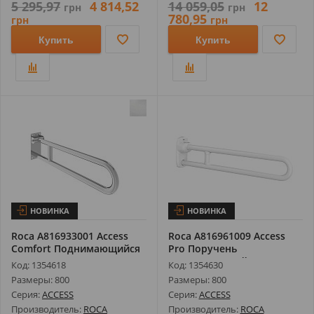
5 295,97
4 814,52
14 059,05
12
грн
грн
780,95
грн
грн
Купить
Купить
НОВИНКА
НОВИНКА
Roca A816933001 Access
Roca A816961009 Access
Comfort Поднимающийся
Pro Поручень
Поручен...
Металлический По...
Код: 1354618
Код: 1354630
Размеры: 800
Размеры: 800
Серия:
ACCESS
Серия:
ACCESS
Производитель:
ROCA
Производитель:
ROCA