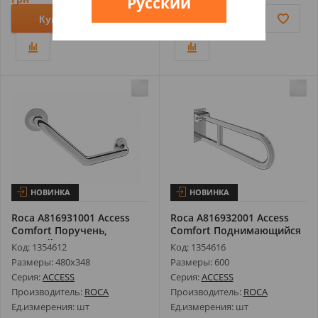
Русский
Купить
Купить
НОВИНКА
НОВИНКА
Roca A816931001 Access
Roca A816932001 Access
Comfort Поручень,
Comfort Поднимающийся
Угловой 135...
Поручен...
Код: 1354612
Код: 1354616
Размеры: 480х348
Размеры: 600
Серия:
ACCESS
Серия:
ACCESS
Производитель:
ROCA
Производитель:
ROCA
Ед.измерения: шт
Ед.измерения: шт