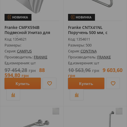
НОВИНКА
НОВИНКА
Franke CMPX594B
Franke CNTX41NL
Подвесной Унитаз для
Поручень 500 мм, с
Людей с Инвалид...
Креплением в Трех...
Код: 1354621
Код: 1354611
Размеры:
Размеры: 500
Серия:
CAMPUS
Серия:
CONTINA
Производитель:
FRANKE
Производитель:
FRANKE
Ед.измерения: шт
Ед.измерения: шт
97 454,28
88
10 563,96
9 603,60
грн
грн
594,80
грн
грн
Купить
Купить