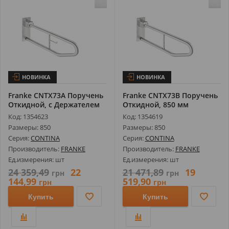
НОВИНКА
НОВИНКА
Franke CNTX73A Поручень
Franke CNTX73B Поручень
Откидной, с Держателем
Откидной, 850 мм
для Р...
Код: 1354623
Код: 1354619
Размеры: 850
Размеры: 850
Серия:
CONTINA
Серия:
CONTINA
Производитель:
FRANKE
Производитель:
FRANKE
Ед.измерения: шт
Ед.измерения: шт
24 359,49
22
21 471,89
19
грн
грн
144,99
519,90
грн
грн
Купить
Купить