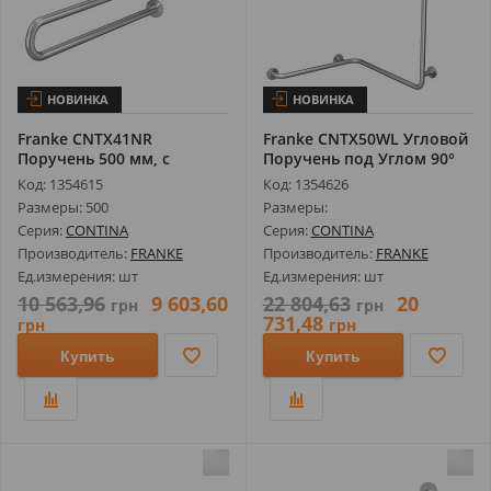
НОВИНКА
НОВИНКА
Franke CNTX41NR
Franke CNTX50WL Угловой
Поручень 500 мм, с
Поручень под Углом 90°
Креплением в Трех...
для Н...
Код: 1354615
Код: 1354626
Размеры: 500
Размеры:
Серия:
CONTINA
Серия:
CONTINA
Производитель:
FRANKE
Производитель:
FRANKE
Ед.измерения: шт
Ед.измерения: шт
10 563,96
9 603,60
22 804,63
20
грн
грн
731,48
грн
грн
Купить
Купить