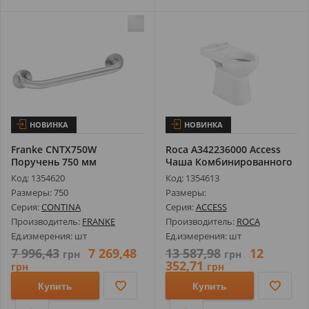
НОВИНКА
НОВИНКА
Franke CNTX750W
Roca A342236000 Access
Поручень 750 мм
Чаша Комбинированного
Унитаза...
Код: 1354620
Код: 1354613
Размеры: 750
Размеры:
Серия:
CONTINA
Серия:
ACCESS
Производитель:
FRANKE
Производитель:
ROCA
Ед.измерения: шт
Ед.измерения: шт
7 996,43
7 269,48
13 587,98
12
грн
грн
352,71
грн
грн
Купить
Купить