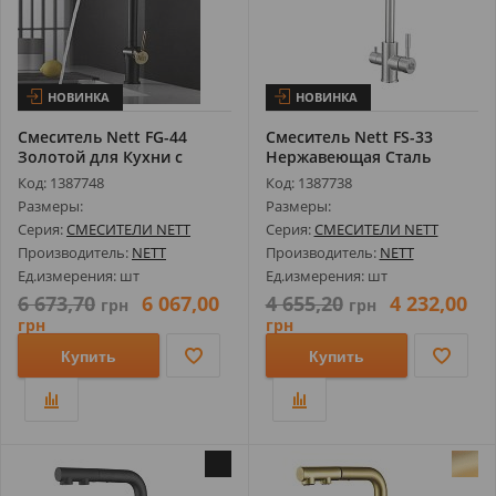
НОВИНКА
НОВИНКА
Смеситель Nett FG-44
Смеситель Nett FS-33
Золотой для Кухни с
Нержавеющая Сталь
Выдвижным И...
(Браш) для Ку...
Код: 1387748
Код: 1387738
Размеры:
Размеры:
Серия:
СМЕСИТЕЛИ NETT
Серия:
СМЕСИТЕЛИ NETT
Производитель:
NETT
Производитель:
NETT
Ед.измерения: шт
Ед.измерения: шт
6 673,70
6 067,00
4 655,20
4 232,00
грн
грн
грн
грн
Купить
Купить