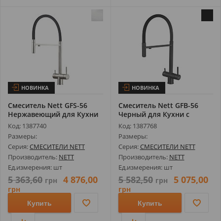
НОВИНКА
НОВИНКА
Смеситель Nett GFS-56
Смеситель Nett GFВ-56
Нержавеющий для Кухни
Черный для Кухни с
с Подклю...
Подключение...
Код: 1387740
Код: 1387768
Размеры:
Размеры:
Серия:
СМЕСИТЕЛИ NETT
Серия:
СМЕСИТЕЛИ NETT
Производитель:
NETT
Производитель:
NETT
Ед.измерения: шт
Ед.измерения: шт
5 363,60
4 876,00
5 582,50
5 075,00
грн
грн
грн
грн
Купить
Купить