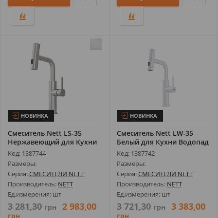
НОВИНКА
НОВИНКА
Смеситель Nett LS-35
Смеситель Nett LW-35
Нержавеющий для Кухни
Белый для Кухни Водопад
Водопад с...
с Выдви...
Код: 1387744
Код: 1387742
Размеры:
Размеры:
Серия:
СМЕСИТЕЛИ NETT
Серия:
СМЕСИТЕЛИ NETT
Производитель:
NETT
Производитель:
NETT
Ед.измерения: шт
Ед.измерения: шт
3 281,30
2 983,00
3 721,30
3 383,00
грн
грн
грн
грн