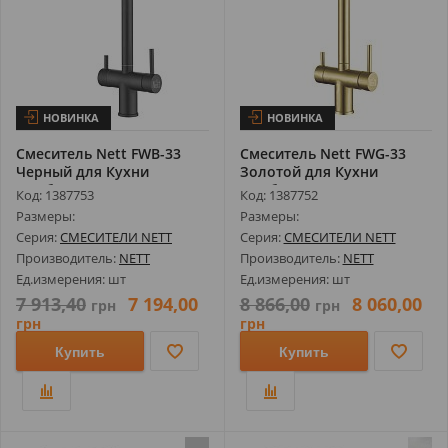
НОВИНКА
НОВИНКА
Смеситель Nett FWB-33
Смеситель Nett FWG-33
Черный для Кухни
Золотой для Кухни
Комбинированн...
Комбинирован...
Код: 1387753
Код: 1387752
Размеры:
Размеры:
Серия:
СМЕСИТЕЛИ NETT
Серия:
СМЕСИТЕЛИ NETT
Производитель:
NETT
Производитель:
NETT
Ед.измерения: шт
Ед.измерения: шт
7 913,40
7 194,00
8 866,00
8 060,00
грн
грн
грн
грн
Купить
Купить