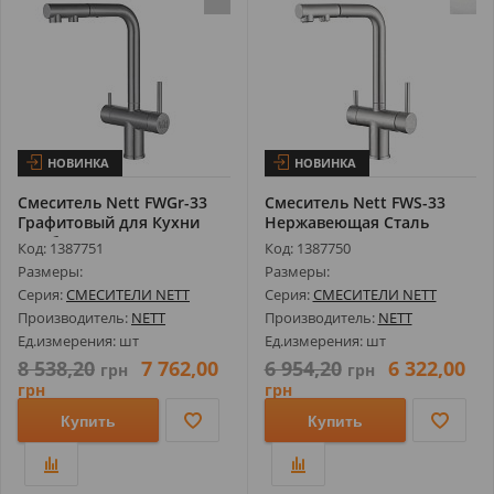
НОВИНКА
НОВИНКА
Смеситель Nett FWGr-33
Смеситель Nett FWS-33
Графитовый для Кухни
Нержавеющая Сталь
Комбинир...
(Браш) для К...
Код: 1387751
Код: 1387750
Размеры:
Размеры:
Серия:
СМЕСИТЕЛИ NETT
Серия:
СМЕСИТЕЛИ NETT
Производитель:
NETT
Производитель:
NETT
Ед.измерения: шт
Ед.измерения: шт
8 538,20
7 762,00
6 954,20
6 322,00
грн
грн
грн
грн
Купить
Купить