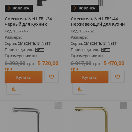
НОВИНКА
НОВИНКА
Смеситель Nett FBL-34
Смеситель Nett FBS-44
Черный для Кухни с
Нержавеющий для Кухни
Выдвижным И...
с Выдвиж...
Код: 1387746
Код: 1387762
Размеры:
Размеры:
Серия:
СМЕСИТЕЛИ NETT
Серия:
СМЕСИТЕЛИ NETT
Производитель:
NETT
Производитель:
NETT
Ед.измерения: шт
Ед.измерения: шт
6 292,00
5 720,00
6 017,00
5 470,00
грн
грн
грн
грн
Купить
Купить