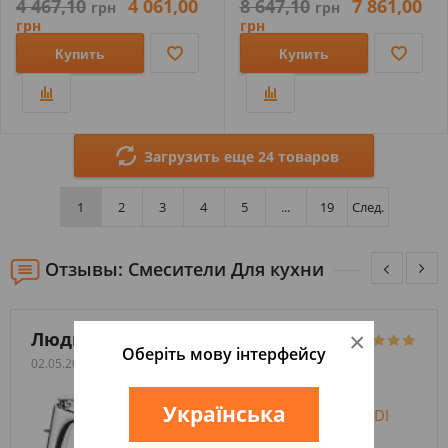
4 467,10
4 061,00
8 647,10
7 861,00
грн
грн
грн
грн
Купить
Купить
Загрузить еще 24 товаров
1
2
3
4
5
...
19
След.
Отзывы: Смесители Для кухни
Людмила
×
Оберіть мову інтерфейсу
02.05.2023
Українська
СМЕСИТЕЛЬ ДЛЯ РАКОВИНЫ KLUDI
BALANCE 520230575