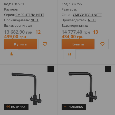
Сенсорный с Фи...
Сенсорный ...
Код: 1387761
Код: 1387756
Размеры:
Размеры:
Серия:
СМЕСИТЕЛИ NETT
Серия:
СМЕСИТЕЛИ NETT
Производитель:
NETT
Производитель:
NETT
Ед.измерения: шт
Ед.измерения: шт
13 682,90
12
14 777,40
13
грн
грн
439,00
434,00
грн
грн
Купить
Купить
НОВИНКА
НОВИНКА