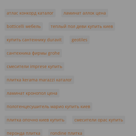
атлас конкорд каталог
ламинат аллок цена
botticelli мебель
теплый пол деви купить киев
купить сантехнику duravit
geotiles
сантехника фирмы grohe
смесители imprese купить
плитка kerama marazzi каталог
ламинат кронопол цена
полотенцесушитель марио купить киев
плитка опочно киев купить
смесители орас купить
перонда плитка
rondine плитка