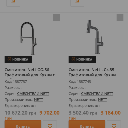
НОВИНКА
НОВИНКА
Смеситель Nett GG-56
Смеситель Nett LGr-35
Графитовый для Кухни с
Графитовый для Кухни
Гибким И...
Водопад с...
Код: 1387737
Код: 1387743
Размеры:
Размеры:
Серия:
СМЕСИТЕЛИ NETT
Серия:
СМЕСИТЕЛИ NETT
Производитель:
NETT
Производитель:
NETT
Ед.измерения: шт
Ед.измерения: шт
10 672,20
9 702,00
3 502,40
3 184,00
грн
грн
грн
грн
Купить
Купить