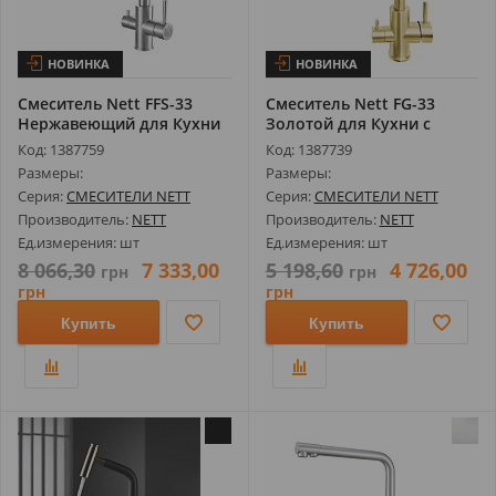
НОВИНКА
НОВИНКА
Смеситель Nett FFS-33
Смеситель Nett FG-33
Нержавеющий для Кухни
Золотой для Кухни с
на 4 Вод...
Подключение...
Код: 1387759
Код: 1387739
Размеры:
Размеры:
Серия:
СМЕСИТЕЛИ NETT
Серия:
СМЕСИТЕЛИ NETT
Производитель:
NETT
Производитель:
NETT
Ед.измерения: шт
Ед.измерения: шт
8 066,30
7 333,00
5 198,60
4 726,00
грн
грн
грн
грн
Купить
Купить