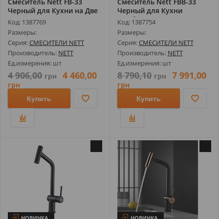
Смеситель Nett FB-33
Смеситель Nett FBB-33
Черный для Кухни на Две
Черный для Кухни
Воды Fr...
Комбинированн...
Код: 1387769
Код: 1387754
Размеры:
Размеры:
Серия:
СМЕСИТЕЛИ NETT
Серия:
СМЕСИТЕЛИ NETT
Производитель:
NETT
Производитель:
NETT
Ед.измерения: шт
Ед.измерения: шт
4 906,00
4 460,00
8 790,10
7 991,00
грн
грн
грн
грн
Купить
Купить
НОВИНКА
НОВИНКА