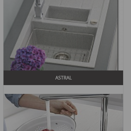
Основные этапы развития Teka включают:
1924 год: Основание компании в Германии Карлом
Тийзеном.
1950-е годы: Начало производства кухонных раковин.
1960-е годы: Расширение ассортимента продукции и
выход на международные рынки.
1970-е годы: Открытие новых производственных
мощностей и внедрение инновационных технологий в
производство.
1980-е и 1990-е годы: Расширение ассортимента
продукции и производство холодильников и бытовой
ASTRAL
техники.
2000-е годы: Укрепление позиций на мировом рынке и
дальнейшее расширение ассортимента продукции.
Сегодня Teka предлагает широкий ассортимент продукции
для кухни и ванной комнаты, включая кухонные раковины,
вытяжки, духовые шкафы, плиты, холодильники и многое
другое. Продукция Teka отличается высоким качеством,
современным дизайном и инновационными технологиями.
интернет магазин раковин
Если вас интересует
или вы