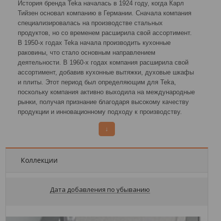
История бренда Teka началась в 1924 году, когда Карл
Тийзен основал компанию в Германии. Сначала компания
специализировалась на производстве стальных
продуктов, но со временем расширила свой ассортимент.
В 1950-х годах Teka начала производить кухонные
раковины, что стало основным направлением
деятельности. В 1960-х годах компания расширила свой
ассортимент, добавив кухонные вытяжки, духовые шкафы
и плиты. Этот период был определяющим для Teka,
поскольку компания активно выходила на международные
рынки, получая признание благодаря высокому качеству
продукции и инновационному подходу к производству.
В 1970-х годах компания открыла новые
↓
производственные мощности и внедрила инновационные
технологии в производство. Это позволило значительно
расширить ассортимент продукции и укрепить позиции на
Коллекции
мировом рынке. Teka активно развивалась в течение 1980-
х и 1990-х годов, постоянно совершенствуя свою
продукцию и расширяя ассортимент. В этот период
Дата добавления по убыванию
компания начала производство холодильников и другой
бытовой техники.