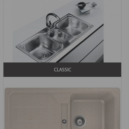
Бренд Teka предлагает несколько популярных коллекций,
каждая из которых отличается уникальным дизайном,
высоким качеством и функциональностью. Вот некоторые
из самых известных коллекций Teka, которые помогут
создать стильный и комфортный интерьер.
Одной из самых популярных коллекций является "Urban
Colors". Эта коллекция включает кухонные мойки,
вытяжки и другие приборы, отличающиеся яркими
цветами и современным дизайном. Изделия из этой
коллекции добавляют интерьеру живости и
индивидуальности.
CLASSIC
Коллекция "Zenit" создана для тех, кто ценит
минималистичный дизайн и функциональность. Она
включает кухонные плиты, духовые шкафы и другие
приборы, которые имеют четкие линии и простые формы.
"Zenit" подходит для современных интерьеров, где важна
простота и элегантность.
Еще одна популярная коллекция - "Heritage". Она
включает изделия с классическим дизайном,
подчеркивающим традиционность и роскошь. "Heritage"