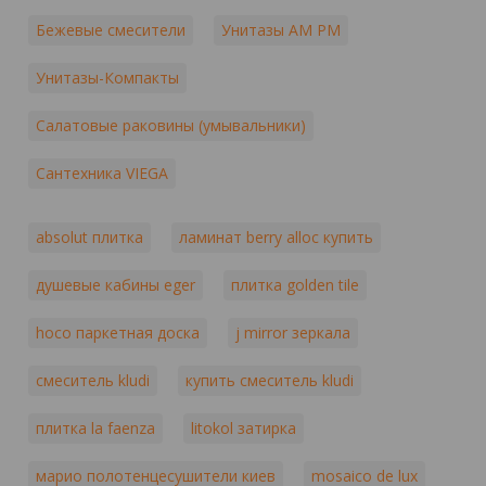
Бежевые смесители
Унитазы AM PM
Унитазы-Компакты
Салатовые раковины (умывальники)
Сантехника VIEGA
absolut плитка
ламинат berry alloc купить
душевые кабины eger
плитка golden tile
hoco паркетная доска
j mirror зеркала
смеситель kludi
купить смеситель kludi
плитка la faenza
litokol затирка
марио полотенцесушители киев
mosaico de lux