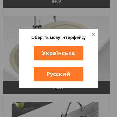
INCA
×
Оберіть мову інтерфейсу
Українська
Русский
PERLA