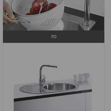
купить полотенцесушитель в Харькове
ищете
, Teka
имеет все необходимое для создания стильного и
комфортного интерьера. Кроме того, компания предлагает
широкий выбор продукции, которую можно найти по
салоны сантехники
ссылке
.
Бренд Teka имеет многочисленные преимущества,
FO
которые делают его продукцию популярной среди
потребителей во всем мире. Основные преимущества
продукции Teka включают высокое качество материалов,
инновационные технологии, эстетичный дизайн и
функциональность.
Первым делом, Teka предлагает продукцию высочайшего
качества. Все изделия компании проходят строгий
контроль качества, что гарантирует их долговечность и
надежность. Использование высококачественных
материалов позволяет создавать продукцию, которая
выдерживает длительный срок эксплуатации и сохраняет
свой первоначальный вид.
Инновационные технологии также являются важным
преимуществом бренда Teka. Компания постоянно