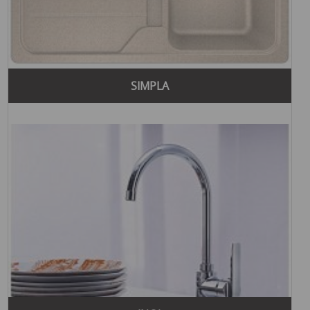
подходит для тех, кто ищет изысканность и стиль в
интерьере кухни или ванной комнаты.
Основные особенности коллекций Teka:
"Urban Colors" - яркие цвета, современный дизайн,
живость интерьера.
SIMPLA
"Zenit" - минималистичный дизайн, четкие линии,
простые формы.
"Heritage" - классический дизайн, традиционность,
роскошь.
Благодаря своим многочисленным преимуществам и
многолетнему опыту, Teka продолжает оставаться одним
из ведущих брендов на рынке сантехники, предлагая
клиентам лучшие решения для кухонь и ванных комнат.