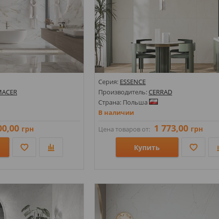
Серия:
ESSENCE
MACER
Производитель:
CERRAD
Страна: Польша
В наличии
00,00
1 773,00
грн
грн
Цена товаров от:
Купить
Размеры: 1197х1197х8; 1197х2797х6; 59
Стили: Под камень; Под мрамор;
Цвета: