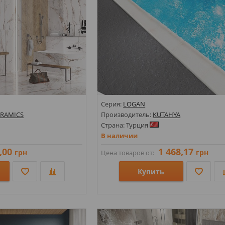
Серия:
LOGAN
ERAMICS
Производитель:
KUTAHYA
Страна: Турция
В наличии
,00
1 468,17
грн
грн
Цена товаров от:
Купить
Размеры: 600х1200;
Стили: Под камень;
Цвета: