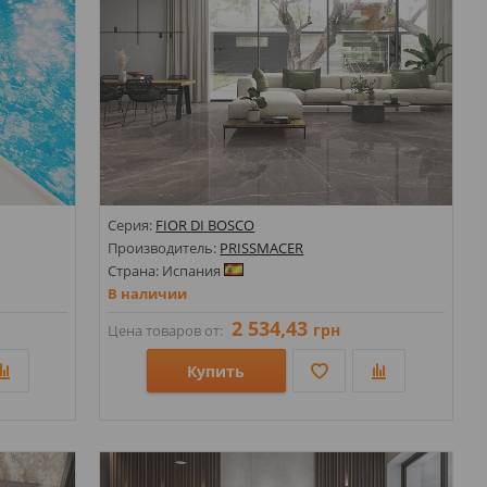
Серия:
FIOR DI BOSCO
Производитель:
PRISSMACER
Страна: Испания
В наличии
2 534,43
грн
Цена товаров от:
Купить
Размеры: 600х1200;
Стили: Под камень;
Цвета: