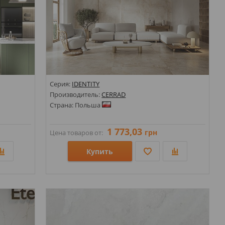
Серия:
IDENTITY
Производитель:
CERRAD
Страна: Польша
1 773,03
грн
Цена товаров от:
Купить
7х1197х8;
Размеры: 1197х1197х8; 597х1197х8;
Стили: Под бетон; Под камень;
Цвета: