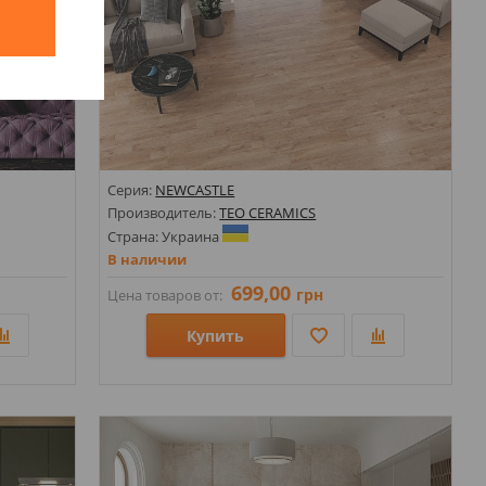
й
Серия:
NEWCASTLE
Производитель:
TEO CERAMICS
Страна: Украина
В наличии
699,00
грн
Цена товаров от:
Купить
Размеры: 198х1200х8;
Стили: Под дерево; Под ламинат; Под паркет;
Цвета: