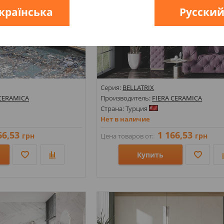
країнська
Русски
Серия:
BELLATRIX
 CERAMICA
Производитель:
FIERA CERAMICA
Страна: Турция
Нет в наличие
66,53
1 166,53
грн
грн
Цена товаров от:
Купить
Размеры: 596х1196х7;
д мрамор;
Стили: Под мрамор;
Цвета: