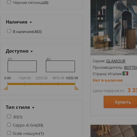
Черная пятница
(
8
)
Наличие
В наличии
(
483
)
Доступно
От
До
Серия:
GLAMOUR
Производитель:
BOTTE
Страна: Италия
0.00
1626.50
3253.00
4879.49
6505.99
Нет в наличие
3 3
Цена товаров от:
Купить
Тип стиля
3D
(
1
)
Размеры: 600х1200х8,5;
Ceppo di Gre
(
33
)
Стили: Под мрамор;
Цвета:
Scale «чешуя»
(
1
)