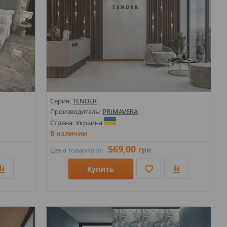
Серия:
TENDER
Производитель:
PRIMAVERA
Страна: Украина
В наличии
569,00
грн
Цена товаров от:
Купить
0х1200х9;
Размеры: 600х600;
;
Стили: Под бетон; Под камень;
Цвета: