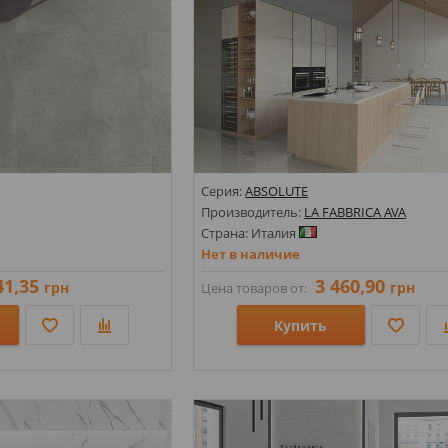
Серия:
ABSOLUTE
Производитель:
LA FABBRICA AVA
Страна: Италия
Нет в наличие
41,35
3 460,90
грн
грн
Цена товаров от:
Купить
камень;
Стили: Моноколор;
Цвета: