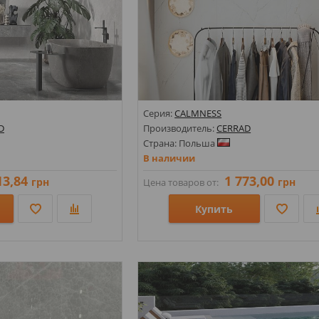
Серия:
CALMNESS
D
Производитель:
CERRAD
Страна: Польша
В наличии
13,84
1 773,00
грн
грн
Цена товаров от:
Купить
597х597х8; 1197х1197х8;
Размеры: 1197х1197х8; 1197х2797х6; 59
д мрамор;
Стили: Оникс; Под мрамор;
Цвета: