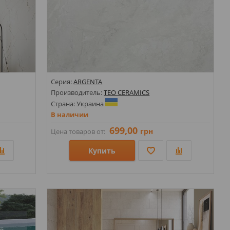
Серия:
ARGENTA
Производитель:
TEO CERAMICS
Страна: Украина
В наличии
699,00
грн
Цена товаров от:
Купить
7х1197х8;
Размеры: 600х1200х8; 600х600х8;
Стили: Под камень; Под мрамор;
Цвета: