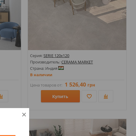
Серия:
SERIE 120х120
Производитель:
CERAMA MARKET
Страна: Индия
В наличии
1 526,40
грн
Цена товаров от:
Купить
Размеры: 1200х1200;
×
Стили: Под бетон; Под камень;
Цвета: