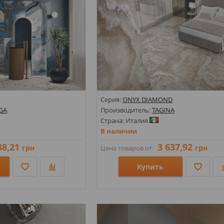
Серия:
ONYX DIAMOND
GA
Производитель:
TAGINA
Страна: Италия
В наличии
38,21
3 637,92
грн
грн
Цена товаров от:
Купить
Размеры: 1200х2800х6; 1200х1200х9; 60
Стили: Оникс; Под камень; Под мрамор
Цвета: