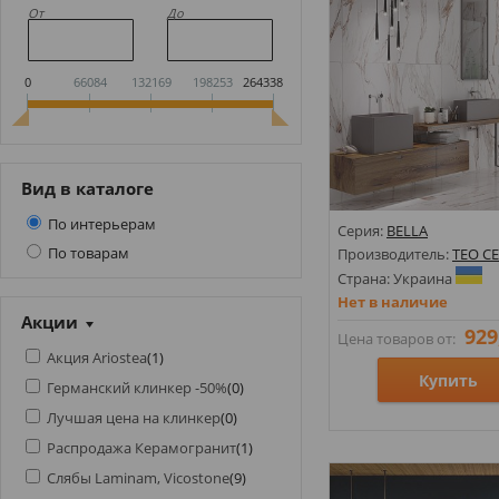
От
До
0
66084
132169
198253
264338
Вид в каталоге
По интерьерам
Серия:
BELLA
По товарам
Производитель:
TEO C
Страна: Украина
Нет в наличие
Акции
929
Цена товаров от:
Акция Ariostea
(
1
)
Купить
Германский клинкер -50%
(
0
)
Лучшая цена на клинкер
(
0
)
Размеры: 600х1200х8;
Распродажа Керамогранит
(
1
)
Стили: Под мрамор;
Слябы Laminam, Vicostone
(
9
)
Цвета: