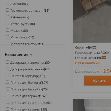
Амазония
(
7
)
Геометрия, орнамент
(
33
)
Кабанчик
(
7
)
Котто, рустик
(
0
)
Мозаика
(
3
)
Моноколор
(
44
)
Морская тематика
(
1
)
Серия:
ABACO
Оникс
(
73
)
Производитель:
ROCA
Назначение
Патагония
(
1
)
Страна: Испания
Декорация напольная
(
39
)
Нет в наличие
Под бетон
(
226
)
Декорация настенная
(
67
)
2 5
Под дерево
(
110
)
Цена товаров от:
Плитка в коридор
(
932
)
Под камень
(
533
)
Купить
Плитка для балкона
(
807
)
Под кирпич
(
10
)
Плитка для бассейна
(
70
)
Под ламинат
(
17
)
Размеры: 900х900;
Плитка для гаража
(
187
)
Под металл
(
25
)
Стили: Под бетон; Под 
Плитка для гостинной
(
252
)
Под мозаику
(
3
)
Цвета:
Плитка для камина
(
883
)
Под мрамор
(
531
)