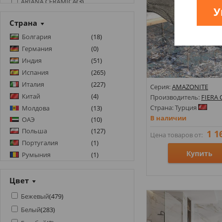
ARIANA CERAMICA
(
3
)
У
ARIOSTEA
(
1
)
Страна
ATLAS CONCORDE
(
16
)
Болгария
(
18
)
ATRIUM
(
2
)
Германия
(
0
)
AZTECA
(
2
)
Индия
(
51
)
AZULEJOS BENADRESA
(
4
)
Испания
(
265
)
AZULEV
(
1
)
Италия
(
227
)
Серия:
AMAZONITE
AZULIBER
(
0
)
Китай
(
4
)
Производитель:
FIERA
Страна: Турция
Молдова
(
13
)
AZUVI
(
6
)
В наличии
ОАЭ
(
10
)
BALDOCER
(
14
)
Польша
(
127
)
1 1
Цена товаров от:
BESTILE
(
7
)
Португалия
(
1
)
BIG SLABS BY NUOVOCORSO
(
16
)
Купить
Румыния
(
1
)
BOTTEGA
(
1
)
Турция
(
104
)
CASA DOLCE CASA
(
3
)
Украина
(
142
)
Размеры: 596х1196х7;
Цвет
CASALGRANDE PADANA
(
6
)
Чехия
(
20
)
Стили: Под камень; По
Бежевый
(
479
)
CEDIT
(
4
)
Цвета:
Белый
(
283
)
CERAMA MARKET
(
1
)