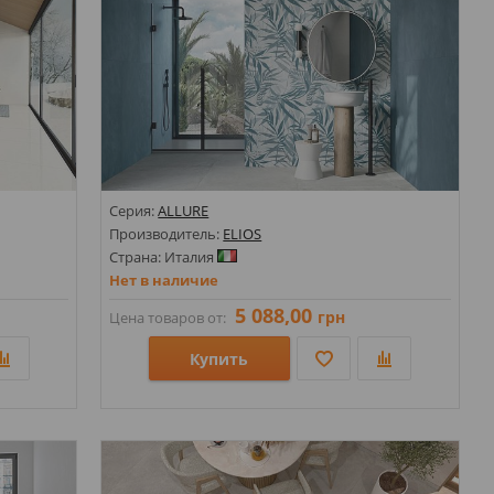
Серия:
ALLURE
Производитель:
ELIOS
Страна: Италия
Нет в наличие
5 088,00
грн
Цена товаров от:
Купить
Размеры: 1200х2800х6; 600х1200; 1600х3200х6; 1600х1600х6;
Размеры: 600х1200;
Стили: Под бетон; Под камень;
Цвета: