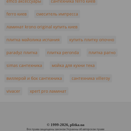
emco аксессуары
сантехника ferro киев
ferro киев
смеситель импресса
ламинат krono original купить киев
плитка майолика испания
купить плитку опочно
paradyz плитка
плитка peronda
плитка рагно
simas сантехника
мойка для кухни тека
виллерой и бох сантехника
сантехника villeroy
vivacer
xpert pro ламинат
© 1999-2026, plitka.ua
Все права защищены законом Украины об авторском праве