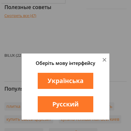
Полезные советы
Смотреть все (47)
BILUX (22 )
×
Оберіть мову інтерфейсу
Українська
Популярные запросы
Русский
плитка argenta
паркетная доска barlinek купить
купить смеси церезит
купить теплый пол devi киев