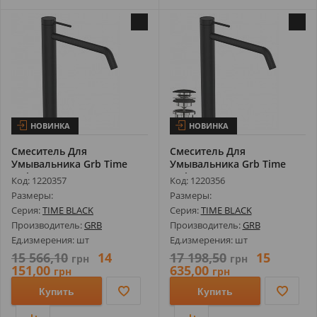
НОВИНКА
НОВИНКА
Смеситель Для
Смеситель Для
Умывальника Grb Time
Умывальника Grb Time
Male XXL 47550472...
Male XXL 47552472...
Код: 1220357
Код: 1220356
Размеры:
Размеры:
Серия:
TIME BLACK
Серия:
TIME BLACK
Производитель:
GRB
Производитель:
GRB
Ед.измерения: шт
Ед.измерения: шт
15 566,10
14
17 198,50
15
грн
грн
151,00
635,00
грн
грн
Купить
Купить