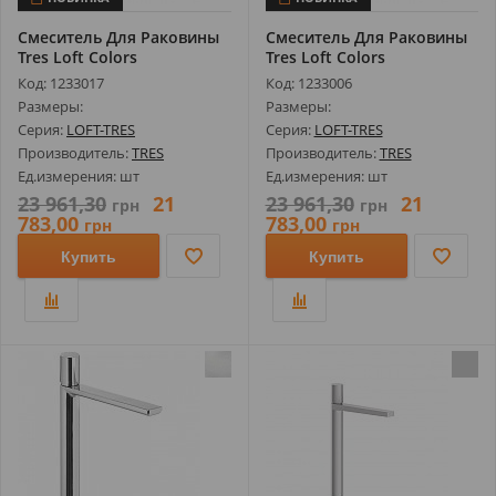
Смеситель Для Раковины
Смеситель Для Раковины
Tres Loft Colors
Tres Loft Colors
20020305BMD
20020306NMD
Код: 1233017
Код: 1233006
Размеры:
Размеры:
Серия:
LOFT-TRES
Серия:
LOFT-TRES
Производитель:
TRES
Производитель:
TRES
Ед.измерения: шт
Ед.измерения: шт
23 961,30
21
23 961,30
21
грн
грн
783,00
783,00
грн
грн
Купить
Купить