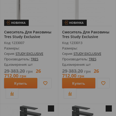
НОВИНКА
НОВИНКА
Смеситель Для Раковины
Смеситель Для Раковины
Tres Study Exclusive
Tres Study Exclusive
26230801...
26230801...
Код: 1233007
Код: 1233013
Размеры:
Размеры:
Серия:
STUDY EXCLUSIVE
Серия:
STUDY EXCLUSIVE
Производитель:
TRES
Производитель:
TRES
Ед.измерения: шт
Ед.измерения: шт
29 383,20
26
29 383,20
26
грн
грн
712,00
712,00
грн
грн
Купить
Купить