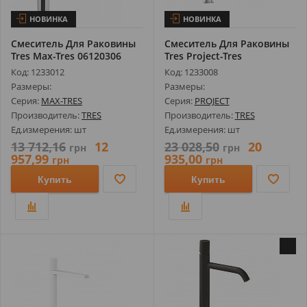
НОВИНКА
НОВИНКА
Смеситель Для Раковины
Смеситель Для Раковины
Tres Max-Tres 06120306
Tres Project-Tres
21180302ACD
Код: 1233012
Код: 1233008
Размеры:
Размеры:
Серия:
MAX-TRES
Серия:
PROJECT
Производитель:
TRES
Производитель:
TRES
Ед.измерения: шт
Ед.измерения: шт
13 712,16
12
23 028,50
20
грн
грн
957,99
935,00
грн
грн
Купить
Купить