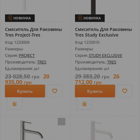
НОВИНКА
НОВИНКА
Смеситель Для Раковины
Смеситель Для Раковины
Tres Project-Tres
Tres Study Exclusive
21180302BMD
26130801...
Код: 1233009
Код: 1233010
Размеры:
Размеры:
Серия:
PROJECT
Серия:
STUDY EXCLUSIVE
Производитель:
TRES
Производитель:
TRES
Ед.измерения: шт
Ед.измерения: шт
23 028,50
20
29 383,20
26
грн
грн
935,00
712,00
грн
грн
Купить
Купить