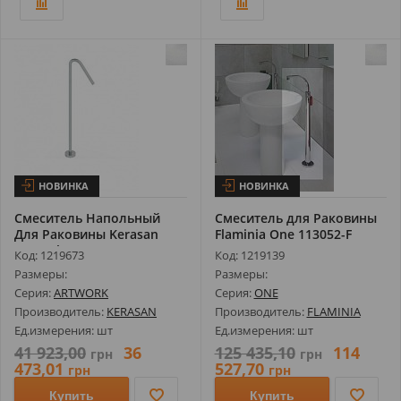
НОВИНКА
НОВИНКА
Смеситель Напольный
Смеситель для Раковины
Для Раковины Kerasan
Flaminia One 113052-F
Artwork 756...
Отдельн...
Код: 1219673
Код: 1219139
Размеры:
Размеры:
Серия:
ARTWORK
Серия:
ONE
Производитель:
KERASAN
Производитель:
FLAMINIA
Ед.измерения: шт
Ед.измерения: шт
41 923,00
36
125 435,10
114
грн
грн
473,01
527,70
грн
грн
Купить
Купить