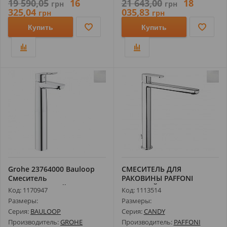
19 590,05
16
21 643,00
18
грн
грн
325,04
035,83
грн
грн
Купить
Купить
Grohe 23764000 Bauloop
СМЕСИТЕЛЬ ДЛЯ
Смеситель
РАКОВИНЫ PAFFONI
Однорычажный Для Ра...
ВЫСОКИЙ, НА 1 ОТВ, С ...
Код: 1170947
Код: 1113514
Размеры:
Размеры:
Серия:
BAULOOP
Серия:
CANDY
Производитель:
GROHE
Производитель:
PAFFONI