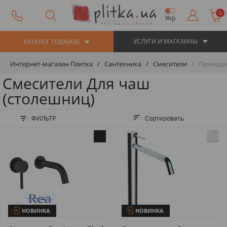
0
Укр
УСЛУГИ И МАГАЗИНЫ
КАТАЛОГ ТОВАРОВ
Интернет-магазин Плитка
Сантехника
Смесители
Принадле
Смесители Для чаш
(столешниц)
ФИЛЬТР
Сортировать
НОВИНКА
НОВИНКА