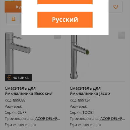
Купить
Купить
Русский
НОВИНКА
Смеситель Для
Смеситель Для
Умывальника Высокий
Умывальника Jacob
Jacob Delafon Cuff...
Delafon Toobi Высоки...
Код: 899088
Код: 899134
Размеры:
Размеры:
Серия:
CUFF
Серия:
TOOBI
Производитель:
JACOB DELAFON
Производитель:
JACOB DELAFON
Ед.измерения: шт
Ед.измерения: шт