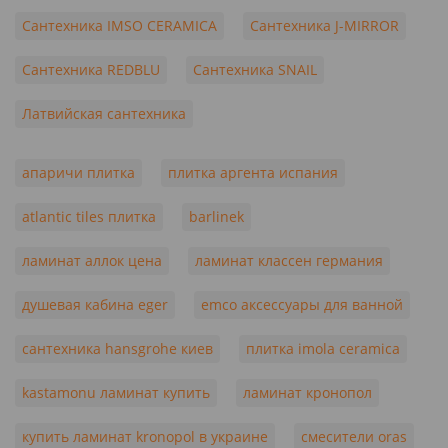
Сантехника IMSO CERAMICA
Сантехника J-MIRROR
Сантехника REDBLU
Сантехника SNAIL
Латвийская сантехника
апаричи плитка
плитка аргента испания
atlantic tiles плитка
barlinek
ламинат аллок цена
ламинат классен германия
душевая кабина eger
emco аксессуары для ванной
сантехника hansgrohe киев
плитка imola ceramica
kastamonu ламинат купить
ламинат кронопол
купить ламинат kronopol в украине
смесители oras