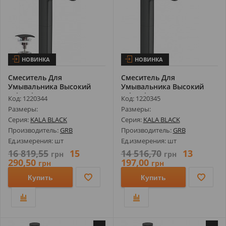
НОВИНКА
НОВИНКА
Смеситель Для
Смеситель Для
Умывальника Высокий
Умывальника Высокий
Grb Kala 60517601 ...
Grb Kala 60515601 ...
Код: 1220344
Код: 1220345
Размеры:
Размеры:
Серия:
KALA BLACK
Серия:
KALA BLACK
Производитель:
GRB
Производитель:
GRB
Ед.измерения: шт
Ед.измерения: шт
16 819,55
15
14 516,70
13
грн
грн
290,50
197,00
грн
грн
Купить
Купить