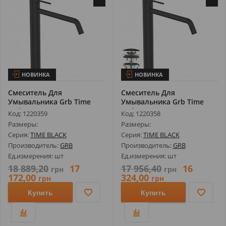
НОВИНКА
НОВИНКА
Смеситель Для
Смеситель Для
Умывальника Grb Time
Умывальника Grb Time
Male XXL 47511472...
Male XXL 47513472...
Код: 1220359
Код: 1220358
Размеры:
Размеры:
Серия:
TIME BLACK
Серия:
TIME BLACK
Производитель:
GRB
Производитель:
GRB
Ед.измерения: шт
Ед.измерения: шт
18 889,20
17
17 956,40
16
грн
грн
172,00
324,00
грн
грн
Купить
Купить