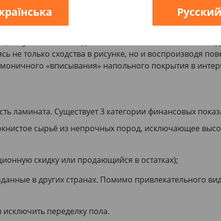
ора в помещении. Качественный ламинат представляет 
країнська
Русски
олимером является верхний слой, а не полный состав. 
не, отсутствии необходимости обновления внешнего ви
ясь не только сходства в рисунке, но и воспроизводя п
рмоничного «вписывания» напольного покрытия в интер
ость ламината. Существует 3 категории финансовых показ
книстое сырьё из непрочных пород, исключающее высок
ионную скидку или продающийся в остатках);
зданные в других странах. Помимо привлекательного ви
.
ы исключить переделку пола.