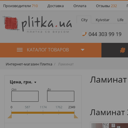
Производители
710
Доставка
Оплата
Отзывы
232
City
Kyivstar
Life
044 303 99 19
КАТАЛОГ ТОВАРОВ
Интернет-магазин Плитка
Ламинат
Ламинат
Цена, грн.
От
До
0
587
1174
1762
2349
Ламинат 