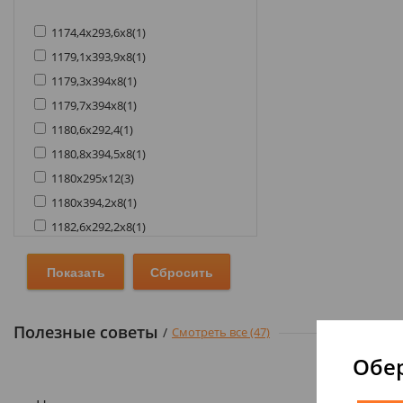
1174,4х293,6х8
(
1
)
1179,1х393,9х8
(
1
)
1179,3х394х8
(
1
)
1179,7х394х8
(
1
)
1180,6х292,4
(
1
)
1180,8х394,5х8
(
1
)
1180х295х12
(
3
)
1180х394,2х8
(
1
)
1182,6х292,2х8
(
1
)
1182,6х395,7х8
(
1
)
1183,7х190,8х8
(
1
)
1183х601х8
(
1
)
1184,0х293,4х8
(
1
)
Полезные советы
/
Смотреть все (47)
1184х231,8х8
(
1
)
Обер
1184х293,4х8
(
1
)
1184х601х8
(
1
)