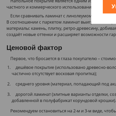
Напольное покрытие является одним из видов дек
У
1195х154,5х12
(
1
)
частного и коммерческого использования.
1195х189х12
(
3
)
Если сравнивать ламинат с линолеумом, то в нём п
1200х154,5х10
(
1
)
В соотношении с паркетом ламинат выигрывает в це
1200х188х8
(
1
)
материалы: камень, плитку, ретро-древесину, добива
1200х191х8
(
4
)
создаёт новые оттенки и расширяет возможности га
1200х192,5х8
(
1
)
Ценовой фактор
1203,5х132,8х8
(
2
)
1203,5х191,7х8
(
3
)
Первое, что бросается в глаза покупателю – стоим
1203х243х8
(
1
)
дешёвое покрытие (использовано древесно-воло
1204х191,7х8
(
1
)
частично отсутствует восковая пропитка);
1204х193х8
(
3
)
1280х163х10
(
2
)
среднего уровня (материал, попадающий под акц
1280х192х10
(
2
)
дорогой ламинат (элитные варианты отделки, со
1280х192х12
(
3
)
добавленной в полуфабрикат корундовой крошки)
1283,5х153,7х10
(
1
)
1285х158х8
(
1
)
Рекомендуем остановиться на 2-м и 3-м виде, чтоб