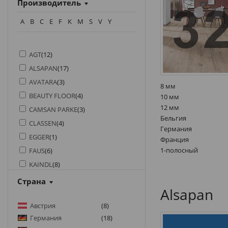
Производитель
A
B
C
E
F
K
M
S
V
Y
AGT
(
12
)
ALSAPAN
(
17
)
AVATARA
(
3
)
8 мм
BEAUTY FLOOR
(
4
)
10 мм
12 мм
CAMSAN PARKE
(
3
)
Бельгия
CLASSEN
(
4
)
Германия
EGGER
(
1
)
Франция
1-полосный
FAUS
(
6
)
KAINDL
(
8
)
KRONO ORIGINAL
(
6
)
Страна
Alsapan
KRONOSPAN
(
2
)
MEISTER
Австрия
(
1
)
(
8
)
Германия
(
18
)
MYSTEP
(
1
)