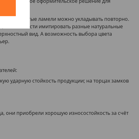
собой отличное оформительское решение для
й
Аккуратно снятые ламели можно укладывать повторно.
да, возможности имитировать разные натуральные
оверхностный вид. А возможность выбора цвета
ьер.
ателей:
ую ударную стойкость продукции; на торцах замков
да, они приобрели хорошую износостойкость за счёт