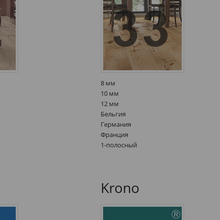
8 мм
10 мм
12 мм
Бельгия
Германия
Франция
1-полосный
Krono