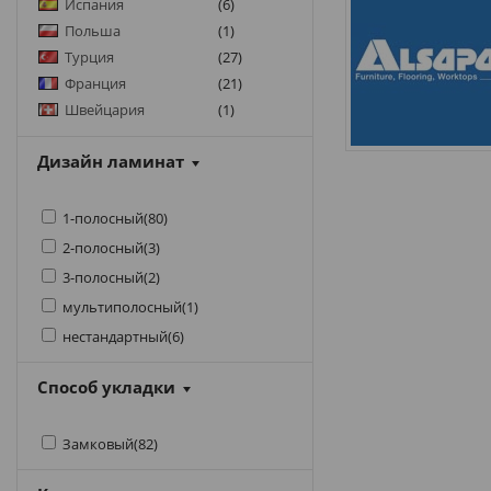
Испания
(
6
)
SAPFIR
(
1
)
Польша
(
1
)
SWISS HOUSE
(
1
)
Турция
(
27
)
VARIOCLIC
(
9
)
Франция
(
21
)
YILDIZ ENTEGRE
(
3
)
Швейцария
(
1
)
Дизайн ламинат
1-полосный
(
80
)
2-полосный
(
3
)
3-полосный
(
2
)
мультиполосный
(
1
)
нестандартный
(
6
)
Способ укладки
Замковый
(
82
)