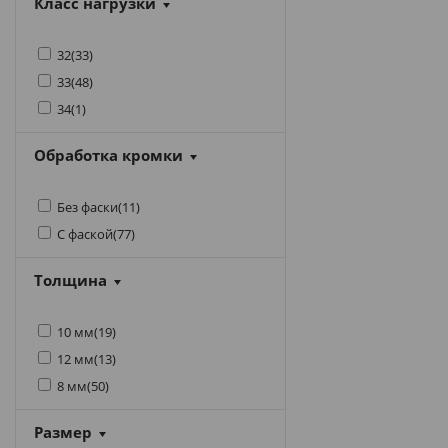
Класс нагрузки
32
(
33
)
33
(
48
)
34
(
1
)
Обработка кромки
Без фаски
(
11
)
С фаской
(
77
)
Толщина
10 мм
(
19
)
12 мм
(
13
)
8 мм
(
50
)
Размер