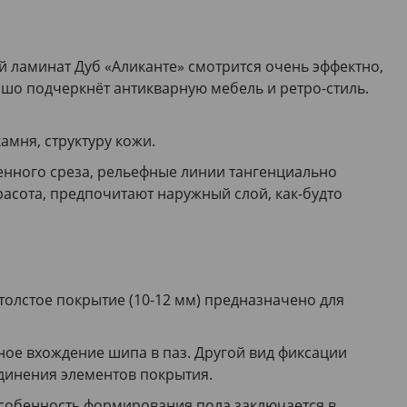
й ламинат Дуб «Аликанте» смотрится очень эффектно,
шо подчеркнёт антикварную мебель и ретро-стиль.
мня, структуру кожи.
енного среза, рельефные линии тангенциально
расота, предпочитают наружный слой, как-будто
толстое покрытие (10-12 мм) предназначено для
ое вхождение шипа в паз. Другой вид фиксации
единения элементов покрытия.
собенность формирования пола заключается в