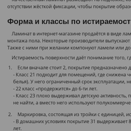
1346,0х213,0х8
(
1
)
отсутствии жёсткой фиксации, чтобы покрытие обра
1380х142,5х10
(
1
)
Форма и классы по истираемос
1380х145х10
(
1
)
1380х159
(
1
)
Ламинат в интернет-магазине продаётся в виде ла
1380х159х8
(
1
)
монтажа пола. Некоторые производители выпускают м
1380х190х10
(
1
)
Также с ними при желании компонуют ламели или до
1380х193
(
1
)
Истираемость поверхности даёт понимание того, гд
1380х246х8
(
1
)
Если вначале стоит 2, покрытие предназначено д
1383х116
(
1
)
- Класс 21 подходит для помещений, где снижена 
1383х159
(
2
)
белья). У него ограниченный срок эксплуатации, не
1383х159х10
(
1
)
- 22 класс «продержится» до 6-ти лет.
1383х159х8
(
1
)
- Класс 23 плохо выдерживал детскую активность,
1383х193
(
2
)
не найти, а вместо него используют полукоммерче
1383х193х12
(
1
)
Маркировка, состоящая из тройки с единицей, ис
1383х193х8
(
2
)
- В домашних условиях покрытие 31 выдерживает 8-
1383х244
(
1
)
лет.
1383х244х8
(
2
)