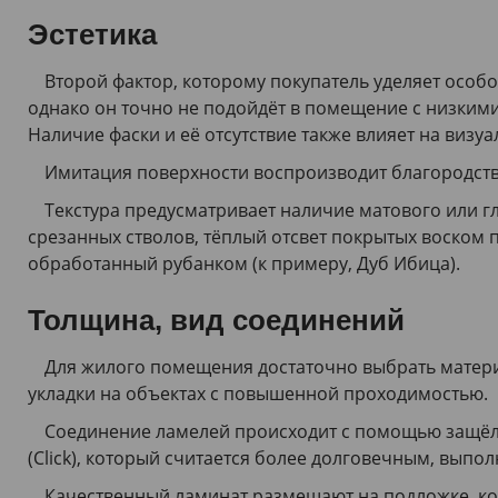
1285х192
(
1
)
Эстетика
1285х192х10
(
2
)
1285х192х8
(
4
)
Второй фактор, которому покупатель уделяет особ
1285х280х8
(
2
)
однако он точно не подойдёт в помещение с низким
1286х122х8
(
1
)
Наличие фаски и её отсутствие также влияет на виз
1286х172х10
(
2
)
Имитация поверхности воспроизводит благородство
1286х192х8
(
5
)
Текстура предусматривает наличие матового или 
1286х214х10
(
3
)
срезанных стволов, тёплый отсвет покрытых воском 
1286х214х12
(
4
)
обработанный рубанком (к примеру, Дуб Ибица).
1287х157,5х10
(
2
)
1288х195х10
(
1
)
Толщина, вид соединений
1288х195х8
(
3
)
Для жилого помещения достаточно выбрать материа
1288х198х8
(
1
)
укладки на объектах с повышенной проходимостью.
1290х193х12
(
1
)
1290х329х8
(
1
)
Соединение ламелей происходит с помощью защёлк
1291х135
(
1
)
(Click), который считается более долговечным, вып
1292х192
(
1
)
Качественный ламинат размещают на подложке, ко