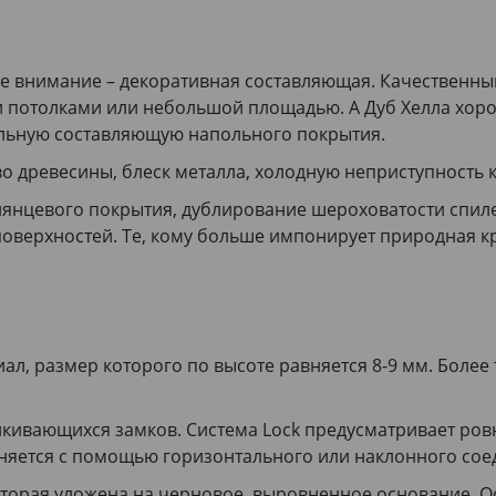
ое внимание – декоративная составляющая. Качественны
и потолками или небольшой площадью. А Дуб Хелла хоро
уальную составляющую напольного покрытия.
 древесины, блеск металла, холодную неприступность ка
глянцевого покрытия, дублирование шероховатости спил
поверхностей. Те, кому больше импонирует природная к
л, размер которого по высоте равняется 8-9 мм. Более 
ивающихся замков. Система Lock предусматривает ровн
олняется с помощью горизонтального или наклонного со
торая уложена на черновое, выровненное основание. О