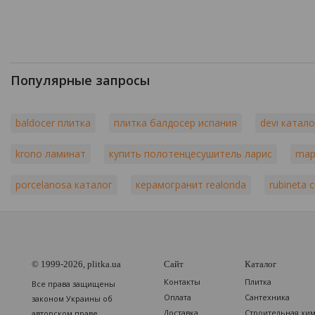
Популярные запросы
baldocer плитка
плитка балдосер испания
devi катало
krono ламинат
купить полотенцесушитель ларис
map
porcelanosa каталог
керамогранит realonda
rubineta 
© 1999-2026, plitka.ua
Сайт
Каталог
Контакты
Плитка
Все права защищены
Оплата
Сантехника
законом Украины об
Доставка
Строительная хи
авторском праве