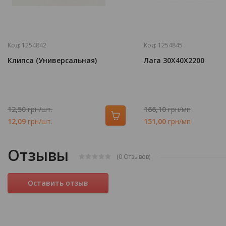
Код:
1254842
Код:
1254845
Клипса (Универсальная)
Лага 30Х40Х2200
12,50
грн/шт.
166,10
грн/мп
12,09
грн/шт.
151,00
грн/мп
Отзывы
(0
Отзывов
)
Оставить отзыв