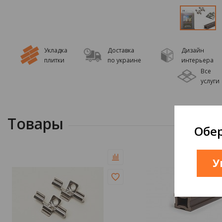
Укладка
Доставка
Дизайн
плитки
по украине
интерьера
Все
услуги
Товары
Обер
У