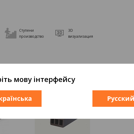
Ступени
3D
производство
визуализация
іть мову інтерфейсу
країнська
Русски