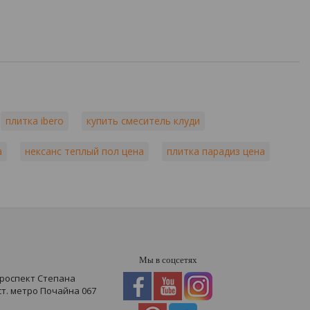
плитка ibero
купить смеситель клуди
а
нексанс теплый пол цена
плитка парадиз цена
Мы в соцсетях
проспект Степана
 ст. метро Почайна
067