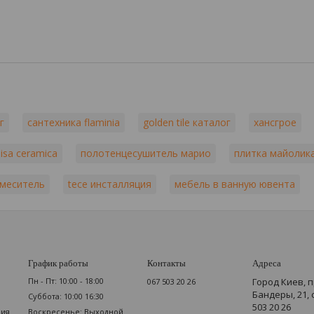
г
сантехника flaminia
golden tile каталог
хансгрое
isa ceramica
полотенцесушитель марио
плитка майолик
смеситель
tece инсталляция
мебель в ванную ювента
График работы
Контакты
Адреса
Пн - Пт: 10:00 - 18:00
Город Киев, 
067 503 20 26
Бандеры, 21,
Суббота: 10:00 16:30
503 20 26
мия
Воскресенье: Выходной