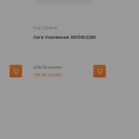
Код:
1254846
Лага Усиленная 30Х50Х2200
210,10
грн/мп
191,00
грн/мп