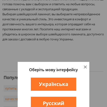
готова помочь вам с выбором и ответить на любые вопросы,
связанные с укладкой и эксплуатацией продукции.
Выбирая швейцарский ламинат, вы выбираете непревзойденное
качество и уникальный стиль. Это инвестиция в комфорт и
долговечность вашего интерьера, которая оправдает себя на
протяжении многих лет. Посетите наш интернет-магазин и
убедитесь в широком выборе швейцарского ламината, доступного
для заказа с доставкой в любую точку Украины.
×
Оберіть мову інтерфейсу
Популярные запросы
Українська
купить ламинат
ламинат цена
качественный ламинат
лучший ламинат
Русский