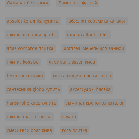
Ламинат без фаски
Ламинат с фаской
absolut keramika купить
абсолют керамика каталог
плитка испания aparici
плитка atlantic tiles
atlas concorde плитка
botticelli мебель для ванной
плитка konskie
ламинат classen киев
ferro сантехника
инсталляция геберит цена
сантехника globo купить
аксессуары haceka
hansgrohe киев купить
ламинат кронопол каталог
плитка marca corona
navarti
смесители орас киев
roca плитка