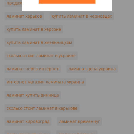
продажа ламината
купить ламинат в киеве
ламинат харьков
купить ламинат в черновцах
купить ламинат в херсоне
купить ламинат в хмельницком
сколько стоит ламинат в украине
ламинат через интернет
ламинат цена украина
интернет магазин ламината украина
ламинат купить винница
сколько стоит ламинат в харькове
ламинат кировоград
ламинат кременчуг