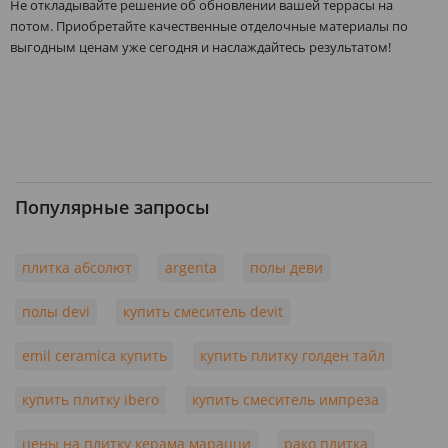
Не откладывайте решение об обновлении вашей террасы на
потом. Приобретайте качественные отделочные материалы по
выгодным ценам уже сегодня и наслаждайтесь результатом!
Популярные запросы
плитка абсолют
argenta
полы деви
полы devi
купить смеситель devit
emil ceramica купить
купить плитку голден тайл
купить плитку ibero
купить смеситель импреза
цены на плитку керама марацци
рако плитка