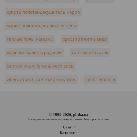
купить полотенцесушитель марио
марио полотенцесушители цена
теплые полы нексанс
opoczno плитка киев
душевые кабины радавей
сантехника ravak
сантехника villeroy & boch киев
villeroy&boch сантехника купить
zeus ceramica
© 1999-2026, plitka.ua
Все права защищены законом Украины об авторском праве
Сайт
Каталог