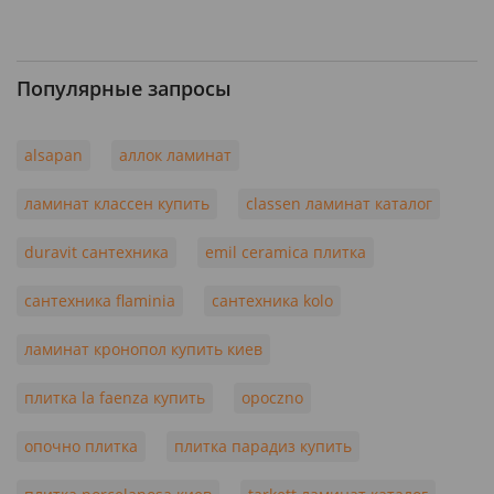
Популярные запросы
alsapan
аллок ламинат
ламинат классен купить
classen ламинат каталог
duravit сантехника
emil ceramica плитка
сантехника flaminia
сантехника kolo
ламинат кронопол купить киев
плитка la faenza купить
opoczno
опочно плитка
плитка парадиз купить