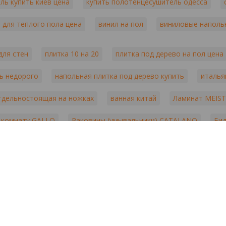
ль купить киев цена
купить полотенцесушитель одесса
 для теплого пола цена
винил на пол
виниловые наполь
для стен
плитка 10 на 20
плитка под дерево на пол цена
ь недорого
напольная плитка под дерево купить
италья
отдельностоящая на ножках
ванная китай
Ламинат MEIS
 комнату GALLO
Раковины (умывальники) CATALANO
Би
шевые трапы
Испанские Сифоны для раковины
Сантехни
сантехника am pm
плитка ariana ceramica
ламинат be
рит купить киев
grohe каталог
хансгрое цены
mirror
ев
naxos плитка
равак сантехника
royal parket
ru