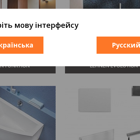
іть мову інтерфейсу
країнська
Русски
N FUNKTION
LEHNEN EVOLUTION