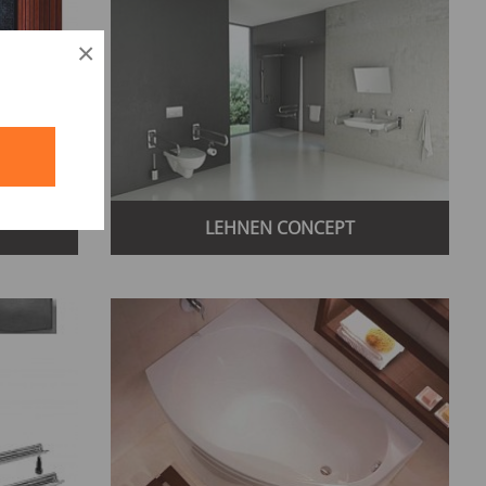
×
й
LEHNEN CONCEPT