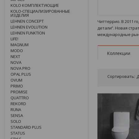
KOLO КОМПЛЕКТУЮЩИЕ
KOLO-СПЕЦИАЛИЗИРОВАННЫЕ
ИЗДЕЛИЯ
LEHNEN CONCEPT
Читтеррио. В 2011 г
LEHNEN EVOLUTION
детали”. Новая стр
LEHNEN FUNKTION
международные рынк
LIFE!
MAGNUM
MODO
Коллекции
NEXT
NOVA
NOVA PRO
OPAL PLUS
Сортировать:
Д
OVUM
PRIMO
PROMISE
QUATTRO
REKORD
RUNA
SENSA
SOLO
STANDARD PLUS
STATUS