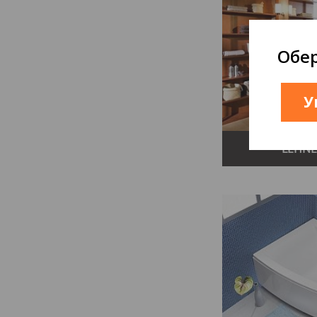
Обер
У
LEHNE