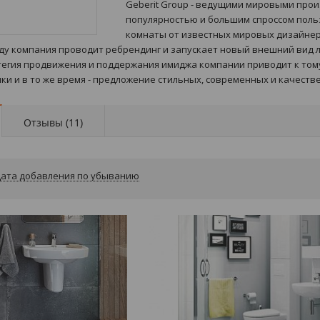
Geberit Group - ведущими мировыми про
популярностью и большим спроссом польз
комнаты от известных мировых дизайнер
оду компания проводит ребрендинг и запускает новый внешний вид ло
атегия продвижения и поддержания имиджа компании приводит к тому
и и в то же время - предложение стильных, современных и качеств
Отзывы (
11
)
ата добавления по убыванию