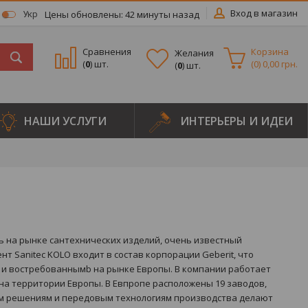
Вход в магазин
Цены обновлены: 42 минуты назад
Укр
Сравнения
Корзина
Желания
(
0
) шт.
(
0
)
0,00 грн.
(
0
) шт.
НАШИ УСЛУГИ
ИНТЕРЬЕРЫ И ИДЕИ
ь на рынке сантехнических изделий, очень известный
т Sanitec KOLO входит в состав корпорации Geberit, что
м и востребованнымb на рынке Европы. В компании работает
 на территории Европы. В Евпропе расположены 19 заводов,
м решениям и передовым технологиям производства делают