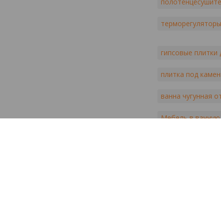
полотенцесушите
терморегуляторы
гипсовые плитки 
плитка под камен
ванна чугунная 
Мебель в ванную
Швейцарские Ду
ламинат алсапан
инсталляция гебе
плитка mainzu ки