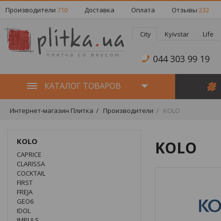
Производители
710
Доставка
Оплата
Отзывы
232
City
Kyivstar
Life
044 303 99 19
КАТАЛОГ ТОВАРОВ
Интернет-магазин Плитка
Производители
KOLO
KOLO
KOLO
CAPRICE
CLARISSA
COCKTAIL
FIRST
FREJA
GEO6
IDOL
IMPULS