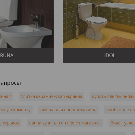
RUNA
IDOL
запросы
минат
плитка керамическая украина
купить плитку онлай
ванную комнату
плитка для ванной украина
пробковое по
ь харьков
ванна купить в интернет магазине
биде туале