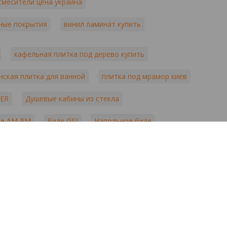
смесители цена украина
ные покрытия
винил ламинат купить
кафельная плитка под дерево купить
нская плитка для ванной
плитка под мрамор киев
TER
Душевые кабины из стекла
де AM PM
Биде GSI
Напольное биде
ка AGNES
rry alloc купить
ceracasa плитка
 зеркало
зеркало mirror
kolo сантехника киев
bineta
трес смесители
tubadzin киев