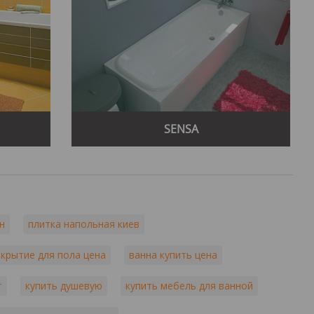
SENSA
н
плитка напольная киев
крытие для пола цена
ванна купить цена
т
купить душевую
купить мебель для ванной