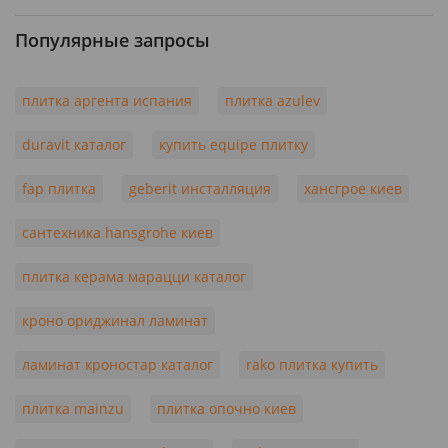
Популярные запросы
плитка аргента испания
плитка azulev
duravit каталог
купить equipe плитку
fap плитка
geberit инсталляция
хансгрое киев
сантехника hansgrohe киев
плитка керама марацци каталог
кроно ориджинал ламинат
ламинат кроностар каталог
rako плитка купить
плитка mainzu
плитка опочно киев