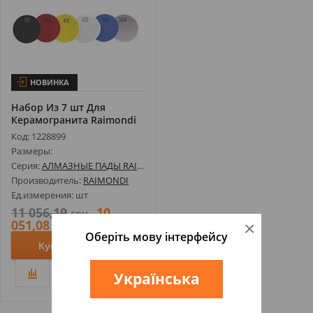
НОВИНКА
Набор Из 7 шт Для
Керамогранита Raimondi
274FDGP50 Б...
Код: 1228899
Размеры:
Серия:
АЛМАЗНЫЕ ПАДЫ RAIMONDI
Производитель:
RAIMONDI
Ед.измерения: шт
11 056,19
10
грн
051,08
×
грн
Оберіть мову інтерфейсу
Купить
Українська