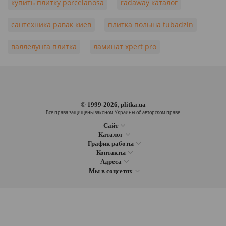
купить плитку porcelanosa
radaway каталог
сантехника равак киев
плитка польша tubadzin
валлелунга плитка
ламинат xpert pro
© 1999-2026, plitka.ua
Все права защищены законом Украины об авторском праве
Сайт
Каталог
График работы
Контакты
Адреса
Мы в соцсетях