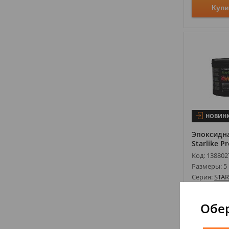
Купи
НОВИН
Эпоксидна
Starlike Pr
Код: 138802
Размеры: 5 
Серия:
STAR
Производи
Ед.измерен
Обер
6 362,40