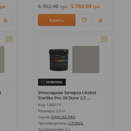
6 362,40
5 784,00
рн
грн
грн
Купить
НОВИНКА
l
Эпоксидная Затирка Litokol
Starlike Pro 28 Dune 2,5 ...
Код: 1388115
Размеры: 2,5 кг
Серия:
STARLIKE PRO
Производитель:
LITOKOL
Ед.измерения: шт