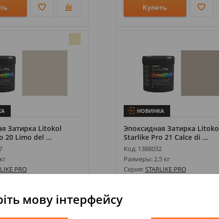
ть
Купить
КА
НОВИНКА
я Затирка Litokol
Эпоксидная Затирка Litoko
o 20 Limo del ...
Starlike Pro 21 Calce di ...
7
Код: 1388032
кг
Размеры: 2,5 кг
LIKE PRO
Серия:
STARLIKE PRO
тель:
LITOKOL
Производитель:
LITOKOL
ия: шт
Ед.измерения: шт
іть мову інтерфейсу
5 784,00
3 663,00
3 330,00
грн
грн
грн
г