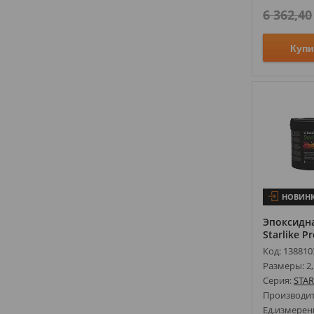
6 362,40
Купи
НОВИН
Эпоксидна
Starlike Pr
Код: 138810
Размеры: 2,
Серия:
STAR
Производи
Ед.измерен