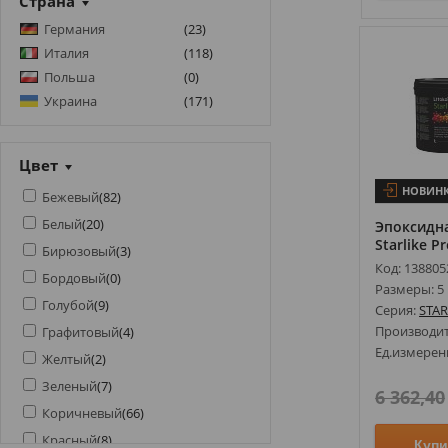
Страна
Германия
(
23
)
Италия
(
118
)
Польша
(
0
)
Украина
(
171
)
Цвет
НОВИН
Бежевый
(
82
)
Белый
(
20
)
Эпоксидна
Starlike Pr
Бирюзовый
(
3
)
Код: 138805
Бордовый
(
0
)
Размеры: 5 
Голубой
(
9
)
Серия:
STAR
Производи
Графитовый
(
4
)
Ед.измерен
Желтый
(
2
)
Зеленый
(
7
)
6 362,40
Коричневый
(
66
)
Красный
(
8
)
Купи