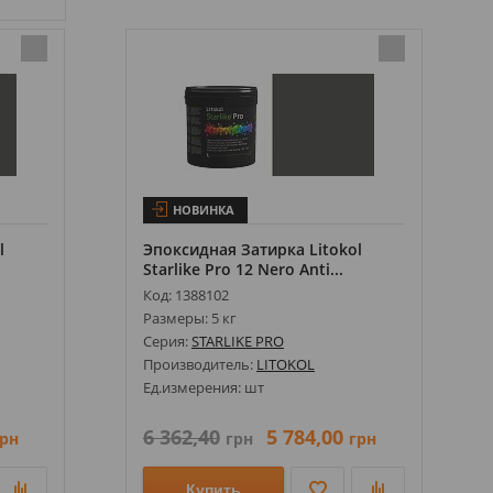
Эпоксидная Затирка Litokol Starlike Pr
o 35 Arenaria ...
Эпоксидная Затирка Litokol Starlike Pr
НОВИНКА
o 35 Arenaria ...
l
Эпоксидная Затирка Litokol
Starlike Pro 12 Nero Anti...
Код: 1388102
Размеры: 5 кг
Серия:
STARLIKE PRO
Производитель:
LITOKOL
Ед.измерения: шт
6 362,40
5 784,00
рн
грн
грн
Купить