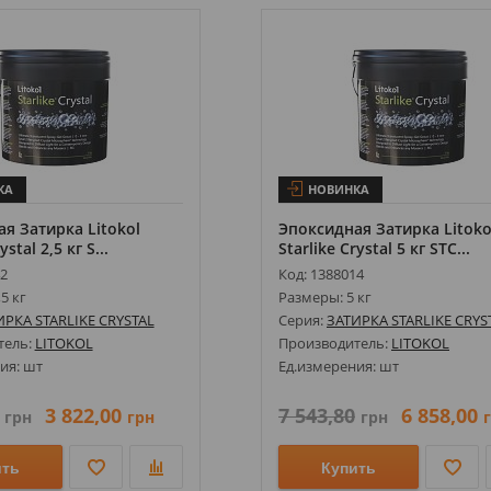
КА
НОВИНКА
я Затирка Litokol
Эпоксидная Затирка Litoko
ystal 2,5 кг S...
Starlike Crystal 5 кг STC...
42
Код: 1388014
5 кг
Размеры: 5 кг
ИРКА STARLIKE CRYSTAL
Серия:
ЗАТИРКА STARLIKE CRYS
тель:
LITOKOL
Производитель:
LITOKOL
ия: шт
Ед.измерения: шт
3 822,00
7 543,80
6 858,00
грн
грн
грн
ить
Купить