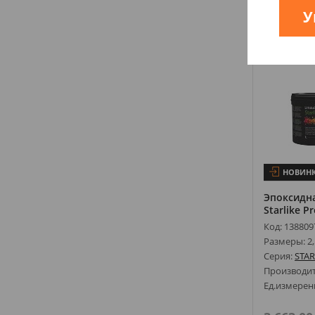
У
Купи
НОВИН
Эпоксидна
Starlike Pr
Код: 138809
Размеры: 2,
Серия:
STAR
Производи
Ед.измерен