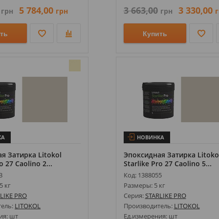
5 784,00
3 663,00
3 330,00
грн
грн
грн
г
ть
Купить
КА
НОВИНКА
я Затирка Litokol
Эпоксидная Затирка Litoko
o 27 Caolino 2...
Starlike Pro 27 Caolino 5...
3
Код: 1388055
5 кг
Размеры: 5 кг
LIKE PRO
Серия:
STARLIKE PRO
тель:
LITOKOL
Производитель:
LITOKOL
ия: шт
Ед.измерения: шт