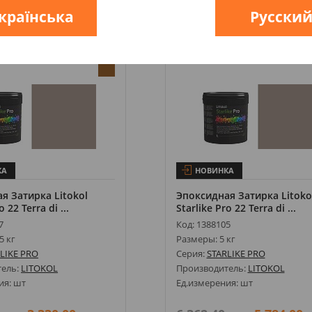
країнська
Русски
ть
Купить
КА
НОВИНКА
я Затирка Litokol
Эпоксидная Затирка Litoko
o 22 Terra di ...
Starlike Pro 22 Terra di ...
7
Код: 1388105
5 кг
Размеры: 5 кг
LIKE PRO
Серия:
STARLIKE PRO
тель:
LITOKOL
Производитель:
LITOKOL
ия: шт
Ед.измерения: шт