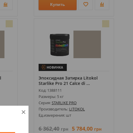
Купить
НОВИНКА
l
Эпоксидная Затирка Litokol
Starlike Pro 21 Calce di ...
Код: 1388111
Размеры: 5 кг
Серия:
STARLIKE PRO
Производитель:
LITOKOL
×
Ед.измерения: шт
6 362,40
5 784,00
рн
грн
грн