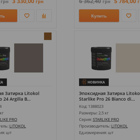
3 330,00
6 362,40
5 784,00
грн
грн
грн
г
ть
Купить
КА
НОВИНКА
я Затирка Litokol
Эпоксидная Затирка Litoko
o 24 Argilla B...
Starlike Pro 26 Bianco di...
4
Код: 1388023
кг
Размеры: 2,5 кг
LIKE PRO
Серия:
STARLIKE PRO
тель:
LITOKOL
Производитель:
LITOKOL
ия: шт
Ед.измерения: шт