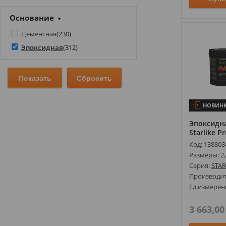
Розовый
(
3
)
Основание
Серый
(
121
)
Цементная
(
230
)
Синий
(
13
)
Эпоксидная
(
312
)
Фиолетовый
(
0
)
Черный
(
8
)
НОВИН
Эпоксидна
Starlike Pr
Код: 138803
Размеры: 2,
Серия:
STAR
Производи
Ед.измерен
3 663,00