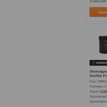
3 663,00
Купи
НОВИН
Эпоксидна
Starlike Pr
Код: 138802
Размеры: 5 
Серия:
STAR
Производи
Ед.измерен