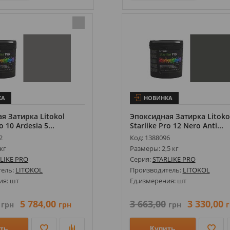
КА
НОВИНКА
я Затирка Litokol
Эпоксидная Затирка Litoko
o 10 Ardesia 5...
Starlike Pro 12 Nero Anti...
2
Код: 1388096
кг
Размеры: 2,5 кг
LIKE PRO
Серия:
STARLIKE PRO
тель:
LITOKOL
Производитель:
LITOKOL
ия: шт
Ед.измерения: шт
5 784,00
3 663,00
3 330,00
грн
грн
грн
г
ть
Купить