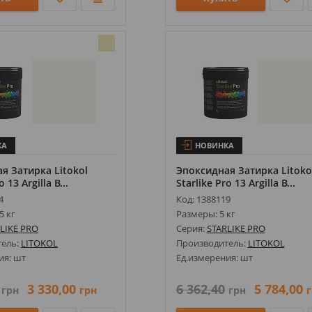
КА
НОВИНКА
я Затирка Litokol
Эпоксидная Затирка Litoko
o 13 Argilla B...
Starlike Pro 13 Argilla B...
4
Код: 1388119
5 кг
Размеры: 5 кг
LIKE PRO
Серия:
STARLIKE PRO
тель:
LITOKOL
Производитель:
LITOKOL
ия: шт
Ед.измерения: шт
3 330,00
6 362,40
5 784,00
грн
грн
грн
г