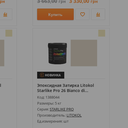
3 663,00
3 330,00
рн
грн
грн
Купить
НОВИНКА
l
Эпоксидная Затирка Litokol
Starlike Pro 26 Bianco di...
Код: 1388044
Размеры: 5 кг
Серия:
STARLIKE PRO
Производитель:
LITOKOL
Ед.измерения: шт