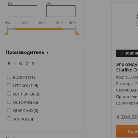
От
До
431
2627
4823
7018
9214
Производитель
НОВИН
B
L
O
Q
S
Эпоксидна
Starlike Cr
Код: 13880
BUDUY
(
111
)
Размеры: 2,
LITOKOL
(
118
)
Серия:
ЗАТ
LOFT BRICK
(
0
)
Производи
OCTOPUS
(
60
)
Ед.измерен
QUICK-MIX
(
0
)
4 204,20
SOPRO
(
23
)
Куп