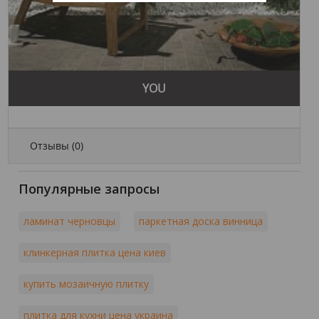
YOU
Отзывы (
0
)
Популярные запросы
ламинат черновцы
паркетная доска винница
клинкерная плитка цена киев
купить мозаичную плитку
плитка для кухни цена украина