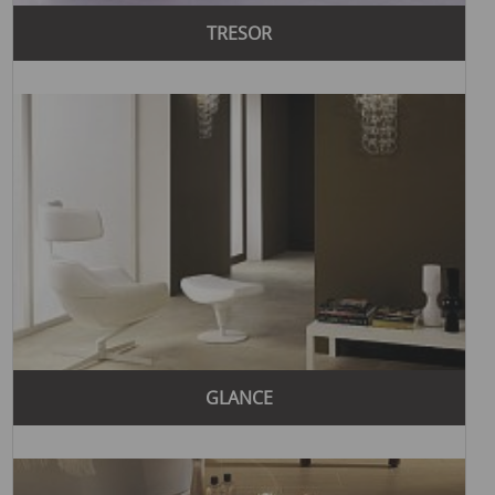
простоту и элегантность, используя нейтральные
TRESOR
цвета и чистые линии для создания стильного
интерьера.
Если вы ищете высококачественную плитку для ванной,
обратите внимание на предложения бренда Supergres в
плитка для ванной Украины
разделе
. Для тех, кто
интересуется ценовыми категориями, можно просмотреть
клинкерной плитки цена
ассортимент
. А если вас
интересует плитка, имитирующая природные материалы,
обязательно посетите страницу с плиткой под камень -
плитка под природный камень
.
GLANCE