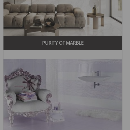
продукцию идеальной для современных интерьеров.
Популярные стили, которые использует Supergres,
включают классический, современный и
минималистичный. Классический стиль отличается
элегантностью и использованием традиционных мотивов,
таких как мрамор и древесина. Современный стиль
включает более смелые и инновационные решения, в
PURITY OF MARBLE
частности использование ярких цветов и нестандартных
форм. Минималистичный стиль характеризуется
простотой и чистыми линиями, создавая ощущение
пространства и гармонии.
Среди популярных коллекций бренда Supergres можно
выделить следующие:
Purity
- коллекция, поражающая своим элегантным
дизайном и использованием натуральных материалов,
таких как мрамор.
Limestone
- коллекция для любителей природных
мотивов, имитирующая текстуру натурального камня и
подходящая для любых помещений.
Walk
- современная коллекция, которая сочетает