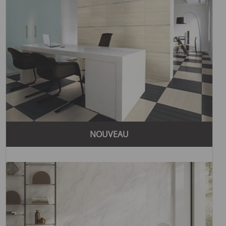
позволило бренду использовать ресурсы и опыт крупной
корпорации для дальнейшего развития и внедрения новых
технологий. Благодаря этому Supergres смогла
значительно расширить свой ассортимент и улучшить
качество продукции, что привело к еще большему росту
популярности бренда на международном рынке.
В 2004 году Supergres открыла новый завод,
оборудованный по последним технологическим
стандартам. Это позволило значительно повысить
эффективность производственных процессов и
уменьшить воздействие на окружающую среду. Сегодня
Supergres продолжает развиваться, предлагая своим
NOUVEAU
клиентам широкий ассортимент высококачественной
керамической плитки для любых нужд.
Бренд Supergres обладает рядом преимуществ, которые
выделяют его среди других производителей:
Высокое качество продукции, достигаемое благодаря
использованию передовых технологий и
высококачественных материалов.
Стильный дизайн и внимание к деталям, что делает