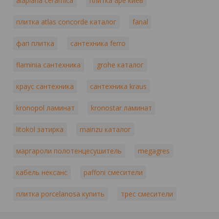
alaplana ceramica
плитка ape киев
плитка atlas concorde каталог
fanal
фап плитка
сантехника ferro
flaminia сантехника
grohe каталог
краус сантехника
сантехника kraus
kronopol ламинат
kronostar ламинат
litokol затирка
mainzu каталог
маргароли полотенцесушитель
megagres
кабель нексанс
paffoni смесители
плитка porcelanosa купить
трес смесители