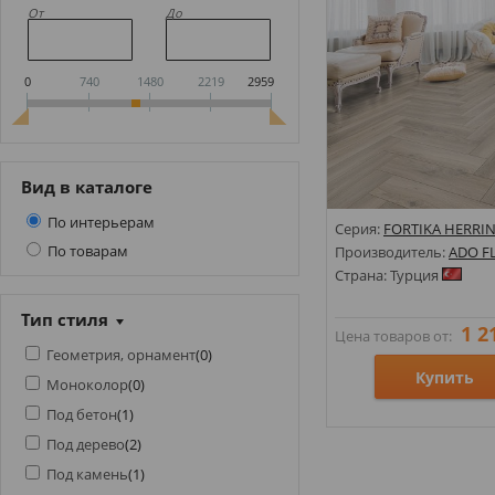
От
До
0
740
1480
2219
2959
Вид в каталоге
По интерьерам
Серия:
FORTIKA HERRI
По товарам
Производитель:
ADO F
Страна: Турция
Тип стиля
1 2
Цена товаров от:
Геометрия, орнамент
(
0
)
Купить
Моноколор
(
0
)
Под бетон
(
1
)
Размеры: 152х610х4;
Под дерево
(
2
)
Стили: Под дерево;
Под камень
(
1
)
Цвета: