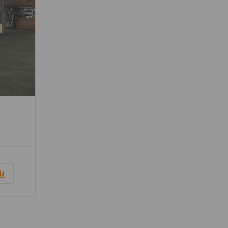
Стили: Под дерево; Под бетон; Под камень; Под металл; Под мрамор; Терраццо;