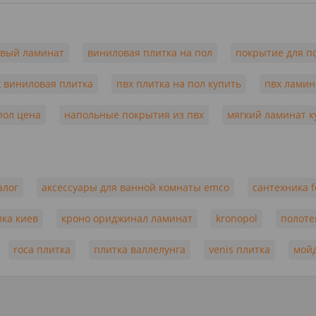
овый ламинат
виниловая плитка на пол
покрытие для п
х виниловая плитка
пвх плитка на пол купить
пвх ламин
пол цена
напольные покрытия из пвх
мягкий ламинат к
алог
аксессуары для ванной комнаты emco
сантехника f
ика киев
кроно ориджинал ламинат
kronopol
полоте
roca плитка
плитка валлелунга
venis плитка
мойд