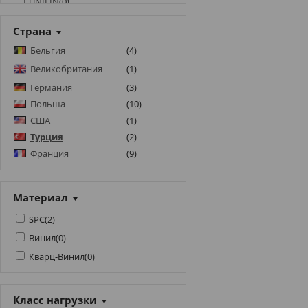
UNILIN
(
0
)
VINILAM
(
0
)
Страна
Бельгия
(
4
)
Великобритания
(
1
)
Германия
(
3
)
Польша
(
10
)
США
(
1
)
Турция
(
2
)
Франция
(
9
)
Материал
SPC
(
2
)
Винил
(
0
)
Кварц-Винил
(
0
)
Класс нагрузки