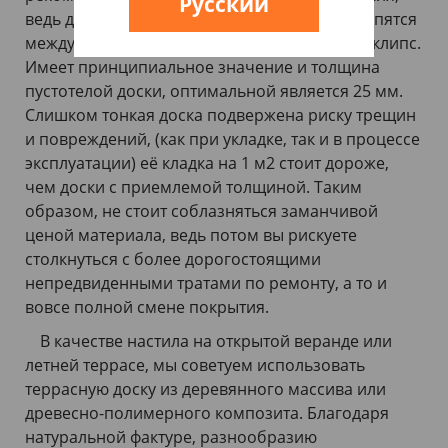
Русский
ведь доски, словно детский конструктор, крепятся
между собой на опорные лаги при помощи клипс.
Имеет принципиальное значение и толщина
пустотелой доски, оптимальной является 25 мм.
Слишком тонкая доска подвержена риску трещин
и повреждений, (как при укладке, так и в процессе
эксплуатации) её кладка на 1 м2 стоит дороже,
чем доски с приемлемой толщиной. Таким
образом, не стоит соблазняться заманчивой
ценой материала, ведь потом вы рискуете
столкнуться с более дорогостоящими
непредвиденными тратами по ремонту, а то и
вовсе полной смене покрытия.
В качестве настила на открытой веранде или
летней террасе, мы советуем использовать
террасную доску из деревянного массива или
древесно-полимерного композита. Благодаря
натуральной фактуре, разнообразию