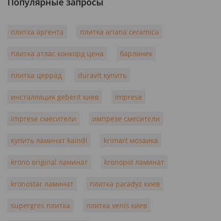
Популярные запросы
плитка аргента
плитка ariana ceramica
плитка атлас конкорд цена
барлинек
плитка церрад
duravit купить
инсталляция geberit киев
imprese
imprese смесители
импрезе смесители
купить ламинат kaindl
krimart мозаика
krono original ламинат
kronopol ламинат
kronostar ламинат
плитка paradyz киев
supergres плитка
плитка venis киев