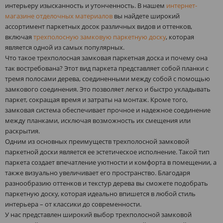
интерьеру изысканность и утонченность. В нашем
интернет-
магазине отделочных материалов
вы найдете широкий
ассортимент паркетных досок различных видов и оттенков,
включая
трехполосную замковую паркетную доску
, которая
является одной из самых популярных.
Что такое трехполосная замковая паркетная доска и почему она
так востребована? Этот вид паркета представляет собой планки с
тремя полосами дерева, соединенными между собой с помощью
замкового соединения. Это позволяет легко и быстро укладывать
паркет, сокращая время и затраты на монтаж. Кроме того,
замковая система обеспечивает прочное и надежное соединение
между планками, исключая возможность их смещения или
раскрытия.
Одним из основных преимуществ трехполосной замковой
паркетной доски является ее эстетическое исполнение. Такой тип
паркета создает впечатление уютности и комфорта в помещении, а
также визуально увеличивает его пространство. Благодаря
разнообразию оттенков и текстур дерева вы сможете подобрать
паркетную доску, которая идеально впишется в любой стиль
интерьера – от классики до современности.
У нас представлен широкий выбор трехполосной замковой