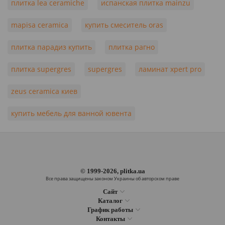
плитка lea ceramiche
испанская плитка mainzu
mapisa ceramica
купить смеситель oras
плитка парадиз купить
плитка рагно
плитка supergres
supergres
ламинат xpert pro
zeus ceramica киев
купить мебель для ванной ювента
© 1999-2026, plitka.ua
Все права защищены законом Украины об авторском праве
Сайт
Каталог
График работы
Контакты