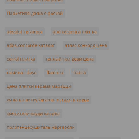
Паркетная доска с фаской
absolut ceramica
ape ceramica плитка
atlas concorde каталог
атлас конкорд цена
cerrol плитка
теплый пол деви цена
ламинат фаус
flaminia
hatria
цена плитки керама марацци
купить плитку kerama marazzi в киеве
смесители клуди каталог
полотенцесушитель маргароли