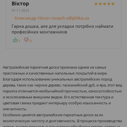
Віктор
01.11.2023
Александр Носач nosach.a@plitka.ua
Гарна дошка, але для укладки потрібно наймати
професійних монтажників
1
0
Австралийская паркетная доска признана одним из самых
престижных и качественных напольных покрытий в мире.
Благодаря использованию уникальных австралийских пород
дерева, таких как черное дерево, тасманийский дуб, и яра, этот вид
паркета отличается необычайной прочностью, износостойкостью
и эксклюзивным внешним видом. Его естественная текстура и
цветовая гамма придают интерьеру особую изысканность и
элегантность.
Особенно ценятся австралийские паркетные доски за их
экологическую чистоту и долговечность. В процессе производства
используются передовые технологии обработки дерева, которые