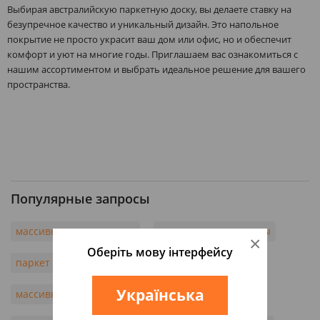
Выбирая австралийскую паркетную доску, вы делаете ставку на
безупречное качество и уникальный дизайн. Это напольное
покрытие не просто украсит ваш дом или офис, но и обеспечит
комфорт и уют на многие годы. Приглашаем вас ознакомиться с
нашим ассортиментом и выбрать идеальное решение для вашего
пространства.
Популярные запросы
массивная доска купить
массивная доска цены
×
Оберіть мову інтерфейсу
паркет массивная доска
массив доска цена
Українська
массивная доска одесса
паркетная доска