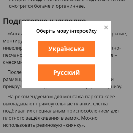
смотрится богаче и органичнее.
Подготовка к укладке
×
Оберіть мову інтерфейсу
«Английская ёлка», как и любое штучное покрытие,
монтируется на ровный «черновой» пол. Его
Українська
нивелирование выполняют с помощью цементно-
песчаной стяжки, а при значительном рельефе –
смесями для формирования наливных полов.
Русский
После высыхания подготовительного слоя
размещают фанерные листы, приклеиваемые и
прикручиваемые дюбелями к затвердевшему низу.
На рекомендуемом для монтажа паркета клее
выкладывают прямоугольные планки, слегка
подбивая их специальным приспособлением для
плотного защёлкивания в замок. Можно
использовать резиновую «киянку».