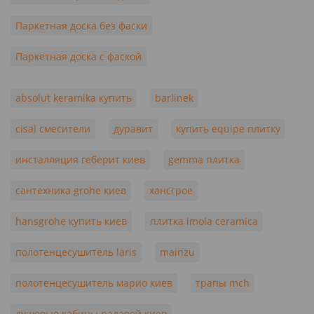
Паркетная доска без фаски
Паркетная доска с фаской
absolut keramika купить
barlinek
cisal смесители
дуравит
купить equipe плитку
инсталляция геберит киев
gemma плитка
сантехника grohe киев
хансгрое
hansgrohe купить киев
плитка imola ceramica
полотенцесушитель laris
mainzu
полотенцесушитель марио киев
трапы mch
душевые кабины радавей киев