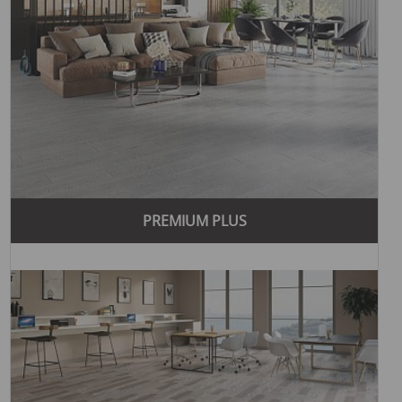
рынки и открытие новых заводов в разных странах
мира.
Yıldız Entegre известна своей инновационной продукцией и
высокими стандартами качества. Компания использует
современные технологии и экологически чистые
материалы, что делает ее продукцию популярной среди
потребителей во всем мире.
Yıldız Entegre предлагает широкий ассортимент ламината,
который можно приобрести в разных городах Украины,
ламинат в Киеве
ламинат в
включая
.ламинат в Киеве,
Хмельницком
интернет магазин
и других городах через
.
PREMIUM PLUS
Yıldız Entegre является признанным лидером в области
производства ламинированных напольных покрытий и
других строительных материалов. Их продукция
пользуется большой популярностью благодаря
многочисленным преимуществам, которые делают бренд
Yıldız Entegre одним из лучших выборов для клиентов.
Основные преимущества бренда Yıldız Entegre:
Высокое качество продукции:
Yıldız Entegre