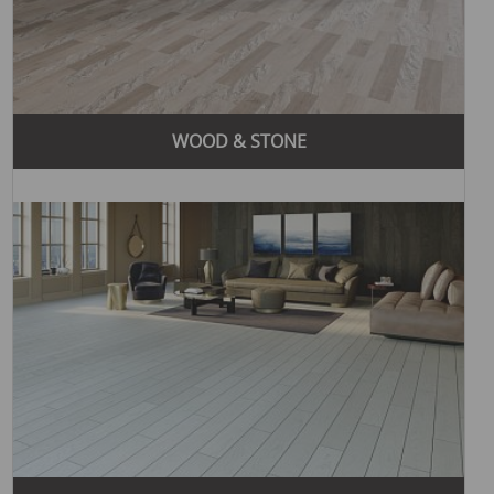
использует современные технологии и лучшие
материалы для производства своих напольных
покрытий, что гарантирует их долговечность и
устойчивость к износу.
Инновационные решения:
Компания постоянно
внедряет новые технологии и разрабатывает
WOOD & STONE
продукцию, которая соответствует современным
тенденциям и требованиям рынка. Это позволяет им
создавать уникальные и функциональные напольные
покрытия.
Экологическая ответственность:
Yıldız Entegre
придерживается принципов устойчивого развития и
использует экологически чистые материалы. Компания
стремится минимизировать воздействие на
окружающую среду, сохраняя при этом высокое
качество продукции.
Широкий ассортимент:
Yıldız Entegre предлагает
большой выбор напольных покрытий, включающий
ламинат, МДФ, ДСП и другие материалы. Это
позволяет клиентам найти идеальное решение для
любого интерьера и потребностей.
Международное признание:
Продукция Yıldız Entegre