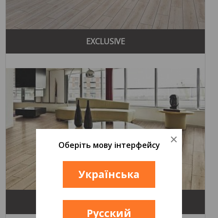
оттенки и текстуры, создавая ощущение гармонии с
природой.
Ретро стиль
EXCLUSIVE
Ретро стиль сочетает элементы прошлого с
современными технологиями. Напольные покрытия Yıldız
Entegre в этом стиле имеют яркие цвета и характерные
детали, придающие интерьеру ностальгический вид.
Благодаря этим разнообразным стилям, Yıldız Entegre
позволяет своим клиентам создавать уникальные и
стильные интерьеры, соответствующие их эстетическим
предпочтениям и потребностям.
×
Yıldız Entegre предлагает широкий ассортимент
Оберіть мову інтерфейсу
напольных покрытий, которые отличаются высоким
качеством и уникальным дизайном. Ниже приведено
Українська
описание нескольких популярных коллекций.
Колекция "Smart"
PREMIUM
Эта коллекция включает ламинатные покрытия с
Русский
разнообразными текстурами и цветами, имитирующими