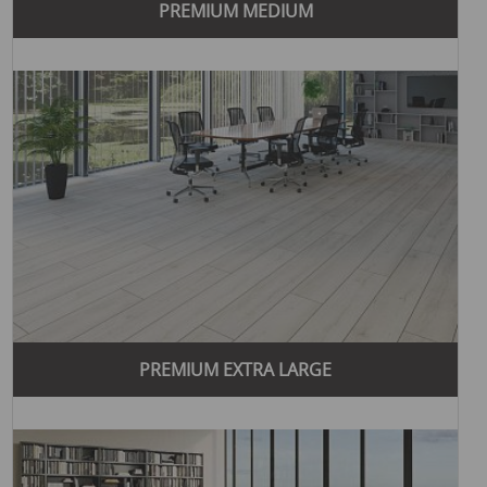
PREMIUM MEDIUM
пользуется популярностью во многих странах мира.
Компания получила многочисленные награды и
сертификаты, что подтверждает ее лидерские позиции
на рынке.
Легкость установки и ухода:
Напольные покрытия
Yıldız Entegre отличаются простотой установки и
легкостью ухода, что делает их удобными в
использовании в любых помещениях.
Благодаря этим преимуществам, Yıldız Entegre
продолжает оставаться одним из ведущих брендов в
сфере напольных покрытий, предлагая своим клиентам
лучшие решения для создания стильных и
функциональных интерьеров.
Yıldız Entegre предлагает разнообразные напольные
покрытия, которые отличаются высоким качеством и
PREMIUM EXTRA LARGE
уникальными дизайнами. Благодаря этому каждый клиент
может найти идеальное решение для своего интерьера.
Современный стиль
Современный стиль характеризуется чистыми линиями,