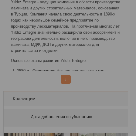
Yıldız Entegre - ведущая компания в области производства
ламината и других строительных материалов, основанная
в Турции. Компания начала свою деятельность в 1890-х
годах как небольшое семейное предприятие по
производству лесоматериалов. На протяжении многих лет
Yıldız Entegre значительно расширила свой ассортимент и
географию деятельности, включив в него производство
ламината, МДФ, ДСП и других материалов для
строительства и отделки.
Основные этапы развития Yıldız Entegre:
1890-е - Основание:
Начало деятельности как
семейного предприятия по производству
↓
лесоматериалов.
1950-е - Расширение производства:
Выход на рынок
производства строительных материалов, таких как
Коллекции
МДФ и ДСП.
1990-е - Внедрение новых технологий:
Открытие
Дата добавления по убыванию
современных производственных мощностей и
расширение ассортимента продукции.
2000-е - Глобализация:
Выход на международные