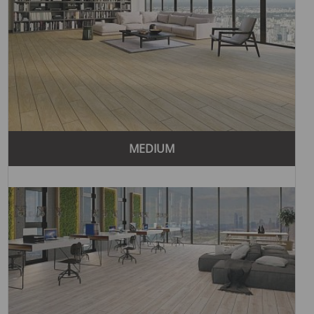
минимализмом и нейтральными цветами. Напольные
покрытия Yıldız Entegre в этом стиле имеют гладкие
поверхности и простые формы, создавая элегантный и
сдержанный вид.
Классический стиль
Классический стиль сочетает изящество деталей и
богатые оттенки. Пол в этом стиле имитирует текстуру
натурального дерева, добавляя интерьеру элегантности и
изысканности. Это идеальный выбор для тех, кто ценит
MEDIUM
традиции.
Индустриальный стиль
Индустриальный стиль вдохновлен урбанистической
эстетикой, использующей грубые текстуры и сырьевые
материалы, такие как металл и бетон. Пол в этом стиле
придает помещению современный и функциональный вид.
Эко-стиль
Эко-стиль ориентирован на использование природных
материалов и экологически чистые решения. Напольные
покрытия Yıldız Entegre в этом стиле имеют натуральные