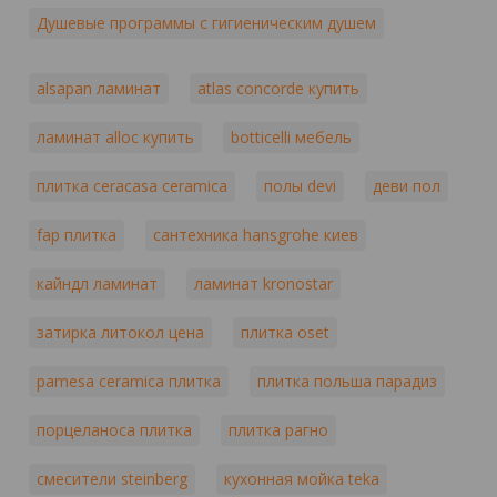
Душевые программы с гигиеническим душем
alsapan ламинат
atlas concorde купить
ламинат alloc купить
botticelli мебель
плитка ceracasa ceramica
полы devi
деви пол
fap плитка
сантехника hansgrohe киев
кайндл ламинат
ламинат kronostar
затирка литокол цена
плитка oset
pamesa ceramica плитка
плитка польша парадиз
порцеланоса плитка
плитка рагно
смесители steinberg
кухонная мойка teka