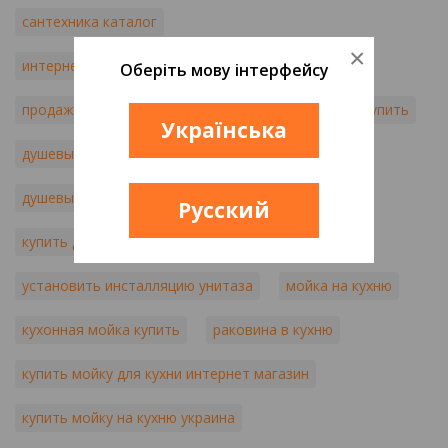
сантехника каталог
×
интернет магазин сантехники одесса
Оберіть мову інтерфейсу
продажа сантехники одесса
киев сантехника купить
Українська
душевые кабины стоимость
душевые кабины купить в киеве
Русский
купить душевую кабину киев
установить инсталляцию унитаза
мойка на кухню
кухонная мойка купить
раковина в кухню
купить мойку для кухни интернет магазин
купить мойку на кухню украина