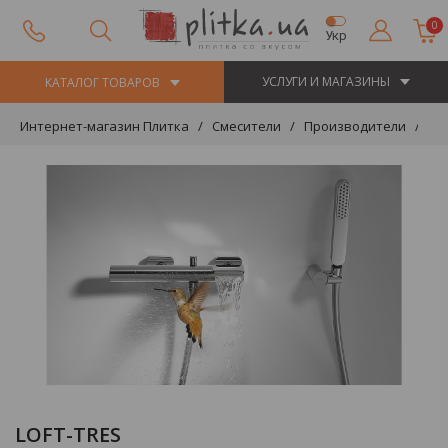
0
Укр
УСЛУГИ И МАГАЗИНЫ
КАТАЛОГ ТОВАРОВ
Интернет-магазин Плитка
Смесители
Производители
TR
LOFT-TRES