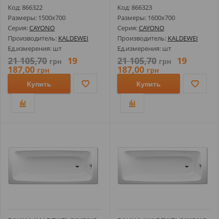
274700010001
274800010001
Код: 866322
Код: 866323
Размеры: 1500х700
Размеры: 1600х700
Серия:
CAYONO
Серия:
CAYONO
Производитель:
KALDEWEI
Производитель:
KALDEWEI
Ед.измерения: шт
Ед.измерения: шт
21 105,70
19
21 105,70
19
грн
грн
187,00
187,00
грн
грн
Купить
Купить