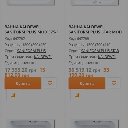
ВАННА KALDEWEI
ВАННА KALDEWEI
SANIFORM PLUS MOD 375-1
SANIFORM PLUS STAR MOD
180X80СМ 1128...
331 150X70СМ 1...
Код: 647787
Код: 647788
Размеры: 1800х800х430
Размеры: 1500х700х410
Серия:
SANIFORM PLUS
Серия:
SANIFORM PLUS STAR
Производитель:
KALDEWEI
Производитель:
KALDEWEI
Ед.измерения: шт
Ед.измерения: шт
17 393,20
15
36 519,12
33
грн
грн
812,00
199,20
грн
грн
Купить
Купить