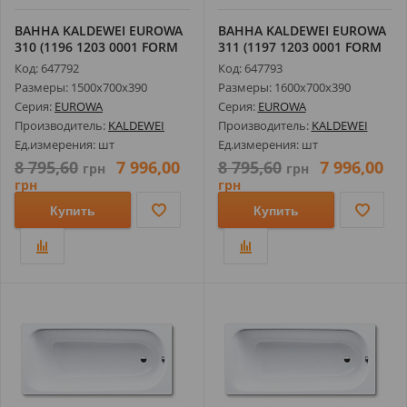
ВАННА KALDEWEI EUROWA
ВАННА KALDEWEI EUROWA
310 (1196 1203 0001 FORM
311 (1197 1203 0001 FORM
PLUS)
PLUS)
Код: 647792
Код: 647793
Размеры: 1500х700х390
Размеры: 1600х700х390
Серия:
EUROWA
Серия:
EUROWA
Производитель:
KALDEWEI
Производитель:
KALDEWEI
Ед.измерения: шт
Ед.измерения: шт
8 795,60
7 996,00
8 795,60
7 996,00
грн
грн
грн
грн
Купить
Купить