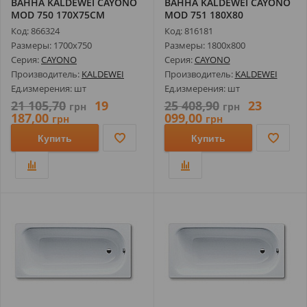
ВАННА KALDEWEI CAYONO
ВАННА KALDEWEI CAYONO
MOD 750 170X75СМ
MOD 751 180X80
275000010001
275100010001
Код: 866324
Код: 816181
Размеры: 1700х750
Размеры: 1800х800
Серия:
CAYONO
Серия:
CAYONO
Производитель:
KALDEWEI
Производитель:
KALDEWEI
Ед.измерения: шт
Ед.измерения: шт
21 105,70
19
25 408,90
23
грн
грн
187,00
099,00
грн
грн
Купить
Купить