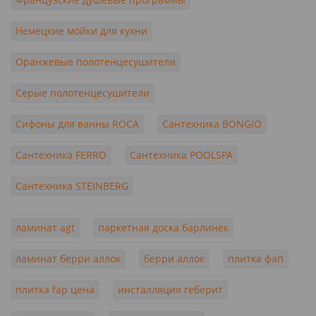
Немецкие мойки для кухни
Оранжевые полотенцесушители
Серые полотенцесушители
Сифоны для ванны ROCA
Сантехника BONGIO
Сантехника FERRO
Сантехника POOLSPA
Сантехника STEINBERG
ламинат agt
паркетная доска барлинек
ламинат берри аллок
берри аллок
плитка фап
плитка fap цена
инсталляция геберит