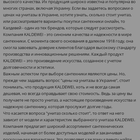
высокого качества. Их продукция широко известна и популярна во
многих странах, включая Украину. Если вы задаетесь вопросами о
ценах на унитазы в Украине, хотите узнать, сколько стоит унитаз,
или рассматриваете варианты покупки сантехники онлайн, то
Калдевей - один из тех брендов, которые следует рассмотреть.
Компания KALDEWEI - это синоним качества и надежности в мире
сантехники. С момента своего основания в далеком 1918 году, она
смогла завоевать доверие клиентов благодаря высокому стандарту
производства и инновационным решениям. Каждый продукт
KALDEWEI – это произведение искусства, созданное с учетом
долговечности и эстетики.
Важным аспектом при выборе сантехники являются цены. Но,
прежде чем задавать вопрос "цены на унитазы в Украине", стоит
понимать, что продукция KALDEWEI, хоть и не всегда самая
дешевая, но всегда оправдывает свою стоимость. Ведь за цену вы
получаете не просто унитаз, а настоящее произведение искусства и
надежную сантехнику, которая прослужит долгие годы.
Что касается вопроса "унитаз сколько стоит", то ответ на него
зависит от модели и характеристик выбранного унитаза KALDEWEI.
Компания предлагает широкий ассортимент сантехнических
изделий, начиная от более доступных моделей и заканчивая
роскошными вариантами. Это позволяет каждому клиенту найти