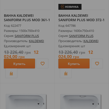
НОВИНКА
ВАННА KALDEWEI
ВАННА KALDEWEI
SANIFORM PLUS MOD 361-1
SANIFORM PLUS MOD 372-1
150X70СМ 1116...
160X75СМ 1125...
Код: 622477
Код: 647786
Размеры: 1500х700х410
Размеры: 1600х750х410
Серия:
SANIFORM PLUS
Серия:
SANIFORM PLUS
Производитель:
KALDEWEI
Производитель:
KALDEWEI
Ед.измерения: шт
Ед.измерения: шт
13 226,40
12
13 226,40
12
грн
грн
024,00
024,00
грн
грн
Купить
Купить