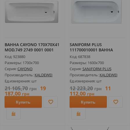
ВАННА CAYONO 170Х70Х41
SANIFORM PLUS
MOD.749 2749 0001 0001
111700010001 ВАННА
MODEL 362-1
Код: 923880
Код: 687838
Размеры: 1700х700
Размеры: 1600х700
Серия:
CAYONO
Серия:
SANIFORM PLUS
Производитель:
KALDEWEI
Производитель:
KALDEWEI
Ед.измерения: шт
Ед.измерения: шт
21 105,70
19
12 223,20
11
грн
грн
187,00
112,00
грн
грн
Купить
Купить