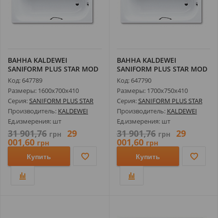
ВАННА KALDEWEI
ВАННА KALDEWEI
SANIFORM PLUS STAR MOD
SANIFORM PLUS STAR MOD
332 160X70СМ 1...
336 170X75СМ 1...
Код: 647789
Код: 647790
Размеры: 1600х700х410
Размеры: 1700х750х410
Серия:
SANIFORM PLUS STAR
Серия:
SANIFORM PLUS STAR
Производитель:
KALDEWEI
Производитель:
KALDEWEI
Ед.измерения: шт
Ед.измерения: шт
31 901,76
29
31 901,76
29
грн
грн
001,60
001,60
грн
грн
Купить
Купить