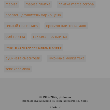
mapisa
mapisa плитка
плитка marca corona
полотенцесушитель марио цена
теплый пол nexans
opoczno плитка каталог
oset плитка
rak ceramics плитка
купить сантехнику равак в киеве
рубинета смесители
кухонные мойки тека
зевс керамика
© 1999-2026, plitka.ua
Все права защищены законом Украины об авторском праве
Сайт