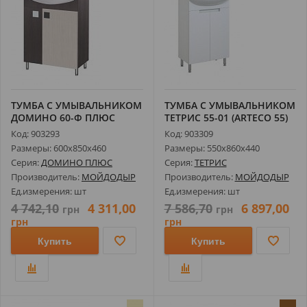
ТУМБА С УМЫВАЛЬНИКОМ
ТУМБА С УМЫВАЛЬНИКОМ
ДОМИНО 60-Ф ПЛЮС
ТЕТРИС 55-01 (ARTECO 55)
(ЭПИКА 60)
Код: 903293
Код: 903309
Размеры: 600х850х460
Размеры: 550х860х440
Серия:
ДОМИНО ПЛЮС
Серия:
ТЕТРИС
Производитель:
МОЙДОДЫР
Производитель:
МОЙДОДЫР
Ед.измерения: шт
Ед.измерения: шт
4 742,10
4 311,00
7 586,70
6 897,00
грн
грн
грн
грн
Купить
Купить