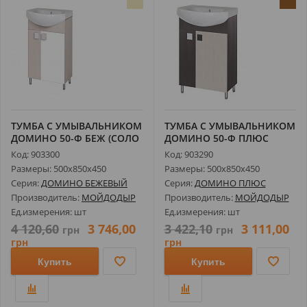
ТУМБА С УМЫВАЛЬНИКОМ
ТУМБА С УМЫВАЛЬНИКОМ
ДОМИНО 50-Ф БЕЖ (СОЛО
ДОМИНО 50-Ф ПЛЮС
50)
(СОЛО 50)
Код: 903300
Код: 903290
Размеры: 500х850х450
Размеры: 500х850х450
Серия:
ДОМИНО БЕЖЕВЫЙ
Серия:
ДОМИНО ПЛЮС
Производитель:
МОЙДОДЫР
Производитель:
МОЙДОДЫР
Ед.измерения: шт
Ед.измерения: шт
4 120,60
3 746,00
3 422,10
3 111,00
грн
грн
грн
грн
Купить
Купить