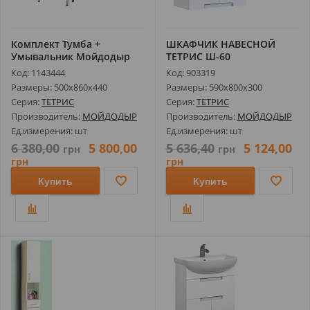
Комплект Тумба +
ШКАФЧИК НАВЕСНОЙ
Умывальник Мойдодыр
ТЕТРИС Ш-60
Тетрис-50 (Arte...
Код: 1143444
Код: 903319
Размеры: 500х860х440
Размеры: 590х800х300
Серия:
ТЕТРИС
Серия:
ТЕТРИС
Производитель:
МОЙДОДЫР
Производитель:
МОЙДОДЫР
Ед.измерения: шт
Ед.измерения: шт
6 380,00
5 800,00
5 636,40
5 124,00
грн
грн
грн
грн
Купить
Купить