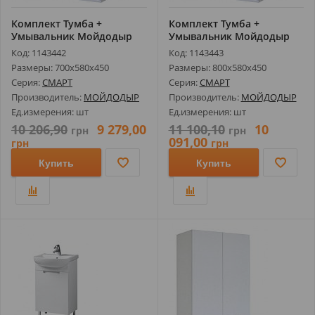
Комплект Тумба +
Комплект Тумба +
Умывальник Мойдодыр
Умывальник Мойдодыр
Смарт-70-А (Сом...
Смарт-80-А (Сом...
Код: 1143442
Код: 1143443
Размеры: 700х580х450
Размеры: 800х580х450
Серия:
СМАРТ
Серия:
СМАРТ
Производитель:
МОЙДОДЫР
Производитель:
МОЙДОДЫР
Ед.измерения: шт
Ед.измерения: шт
10 206,90
9 279,00
11 100,10
10
грн
грн
091,00
грн
грн
Купить
Купить