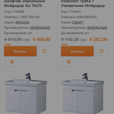
Шкафчик Зеркальный
Комплект Тумба +
Мойдодыр Зш 70х70
Умывальник Мойдодыр
Смарт-60-А (Сом...
Код: 1143438
Код: 1143441
Размеры: 700х720х140
Размеры: 600х580х450
Серия:
ЗЕРКАЛА
Серия:
СМАРТ
Производитель:
МОЙДОДЫР
Производитель:
МОЙДОДЫР
Ед.измерения: шт
Ед.измерения: шт
4 914,80
4 468,00
9 110,20
8 282,00
грн
грн
грн
грн
Купить
Купить