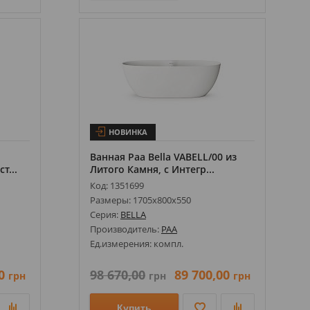
НОВИНКА
Ванная Paa Bella VABELL/00 из
т...
Литого Камня, с Интегр...
Код: 1351699
Размеры: 1705х800х550
Серия:
BELLA
Производитель:
PAA
Ед.измерения: компл.
0
98 670,00
89 700,00
грн
грн
грн
Купить