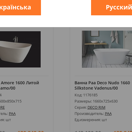
країнська
Русски
ть
Купить
 Amore 1600 Литой
Ванна Paa Deco Nudo 1660
aamo/00
Silkstone Vadenus/00
4
Код: 1176185
600х850х715
Размеры: 1660х725х630
RE
Серия:
DECO RIM
тель:
PAA
Производитель:
PAA
ия: шт
Ед.измерения: шт