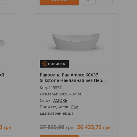
НОВИНКА
АЯ
Раковина Paa Amore 60Х37
Silkstone Накладная Без Пер...
Код: 1195574
Размеры: 600х370х190
Серия:
AMORE
Производитель:
PAA
Ед.измерения: шт
0
27 825,00
26 433,75
грн
грн
грн