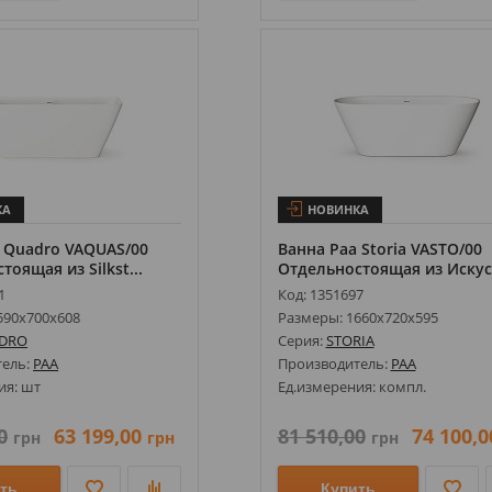
КА
НОВИНКА
 Quadro VAQUAS/00
Ванна Paa Storia VASTO/00
оящая из Silkst...
Отдельностоящая из Искусс
1
Код: 1351697
590х700х608
Размеры: 1660х720х595
DRO
Серия:
STORIA
тель:
PAA
Производитель:
PAA
ия: шт
Ед.измерения: компл.
0
63 199,00
81 510,00
74 100,0
грн
грн
грн
ть
Купить