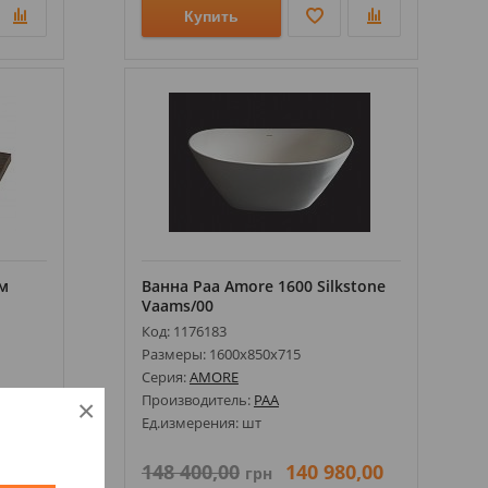
Купить
м
Ванна Paa Amore 1600 Silkstone
Vaams/00
Код: 1176183
Размеры: 1600х850х715
Серия:
AMORE
Производитель:
PAA
×
Ед.измерения: шт
0
148 400,00
140 980,00
грн
грн