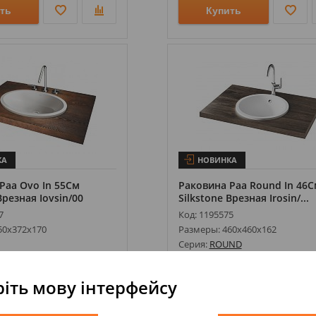
ть
Купить
КА
НОВИНКА
Paa Ovo In 55См
Раковина Paa Round In 46С
Врезная Iovsin/00
Silkstone Врезная Irosin/...
7
Код: 1195575
50х372х170
Размеры: 460х460х162
Серия:
ROUND
тель:
PAA
Производитель:
PAA
ия: шт
Ед.измерения: шт
іть мову інтерфейсу
9 063,00
15 900,00
15 105,0
грн
грн
грн