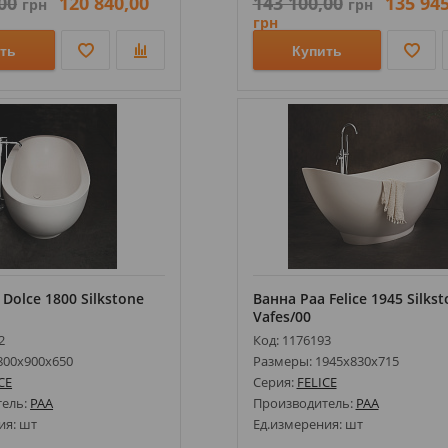
00
120 840,00
143 100,00
135 945
грн
грн
грн
ть
Купить
Dolce 1800 Silkstone
Ванна Paa Felice 1945 Silks
Vafes/00
2
Код: 1176193
800х900х650
Размеры: 1945х830х715
CE
Серия:
FELICE
тель:
PAA
Производитель:
PAA
ия: шт
Ед.измерения: шт