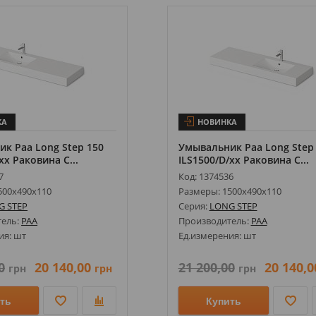
КА
НОВИНКА
к Paa Long Step 150
Умывальник Paa Long Step
xx Раковина С...
ILS1500/D/xx Раковина С...
7
Код: 1374536
500х490х110
Размеры: 1500х490х110
G STEP
Серия:
LONG STEP
тель:
PAA
Производитель:
PAA
ия: шт
Ед.измерения: шт
0
20 140,00
21 200,00
20 140,0
грн
грн
грн
ть
Купить