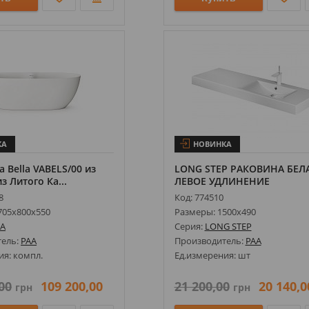
КА
НОВИНКА
a Bella VABELS/00 из
LONG STEP PАКОВИНA БЕЛ
из Литого Ка...
ЛЕВОЕ УДЛИНЕНИЕ
8
Код: 774510
705х800х550
Размеры: 1500х490
LA
Серия:
LONG STEP
тель:
PAA
Производитель:
PAA
ия: компл.
Ед.измерения: шт
00
109 200,00
21 200,00
20 140,0
грн
грн