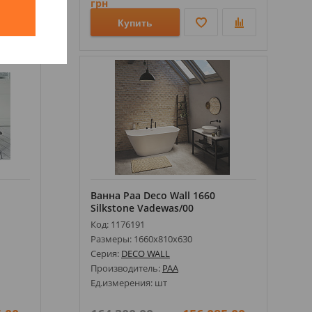
грн
й
Купить
Ванна Paa Deco Wall 1660
Silkstone Vadewas/00
Код: 1176191
Размеры: 1660х810х630
Серия:
DECO WALL
Производитель:
PAA
Ед.измерения: шт