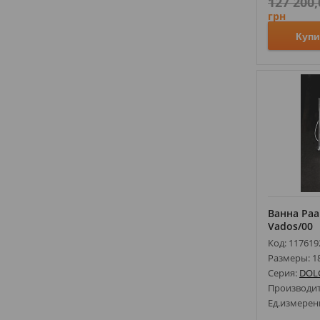
127 200,
INSANA
(
19
)
грн
INSTAL PROJEKT
(
115
)
Купи
ISTONE
(
15
)
J-MIRROR
(
146
)
JACOB DELAFON
(
172
)
JACUZZI
(
2
)
JAQUAR
(
2
)
JIKA
(
149
)
JURADO
(
8
)
KALDEWEI
(
16
)
KERASAN
(
70
)
Ванна Paa 
KLUDI
(
256
)
Vados/00
Код: 117619
KNIEF
(
71
)
Размеры: 1
KOLLER POOL
(
43
)
Серия:
DOL
KOLO
(
111
)
Производи
KOLPA-SAN
(
46
)
Ед.измерен