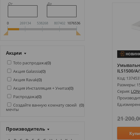
От
До
0
269134
538268
807402
1076536
Акции
НОВИН
Toto распродажа
(
0
)
Умывальни
ILS1500/A/
Акция Galassia
(
0
)
Код: 137453
Акция Ravak
(
0
)
Размеры: 1
Акция Инсталляция + Унитаз
(
0
)
Серия:
LON
Распродажа
(
0
)
Производи
Ед.измерен
Создайте ванную комнату своей
(
0
)
мечты
21 200,0
Производитель
Купи