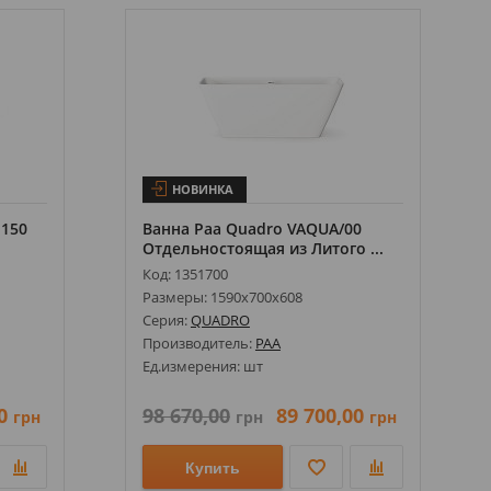
НОВИНКА
 150
Ванна Paa Quadro VAQUA/00
Отдельностоящая из Литого ...
Код: 1351700
Размеры: 1590х700х608
Серия:
QUADRO
Производитель:
PAA
Ед.измерения: шт
0
98 670,00
89 700,00
грн
грн
грн
Купить