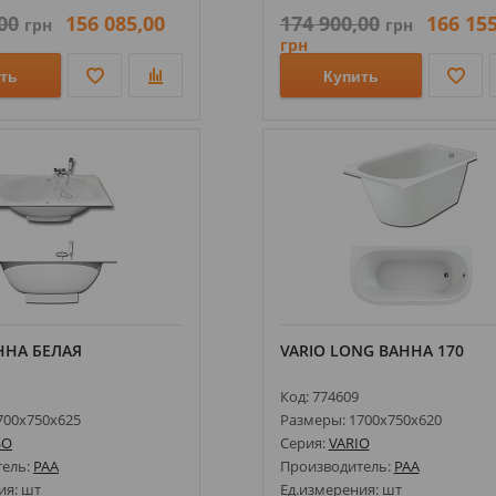
00
156 085,00
174 900,00
166 155
грн
грн
грн
ть
Купить
ННА БЕЛАЯ
VARIO LONG ВАННА 170
Код: 774609
700х750х625
Размеры: 1700х750х620
SO
Серия:
VARIO
тель:
PAA
Производитель:
PAA
ия: шт
Ед.измерения: шт