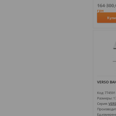
KRAUS
(
82
)
164 300,
KUGU
(
120
)
грн
LARIS
(
135
)
Купи
LAUFEN
(
150
)
LAVEO
(
389
)
LAVITA
(
62
)
LIBERTA
(
1
)
MARGAROLI
(
11
)
MARIO
(
90
)
MARMORIN
(
290
)
MCH
(
60
)
MINOLA
(
95
)
VERSO ВА
MIRAGGIO
(
548
)
NETT
(
148
)
Код: 774591
Размеры: 1
NEWARC
(
24
)
Серия:
VER
OLI
(
38
)
Производи
PAA
(
42
)
Ед.измерен