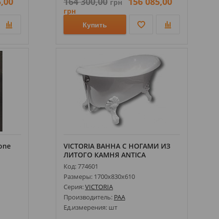
,00
164 300,00
156 085,00
грн
грн
Купить
tone
VICTORIA ВАННА С НОГАМИ ИЗ
ЛИТОГО КАМНЯ ANTICA
Код: 774601
Размеры: 1700х830х610
Серия:
VICTORIA
Производитель:
PAA
Ед.измерения: шт