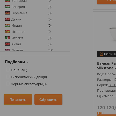
Болгария
(
0
)
ARTEL PLAST
(
117
)
Венгрия
(
0
)
ASIGNATURA
(
15
)
Германия
(
0
)
AXA
(
66
)
Дания
(
0
)
AXIS
(
9
)
Индия
(
0
)
BADICO
(
55
)
Испания
(
0
)
Италия
(
0
)
BATHCO
(
11
)
Китай
(
0
)
BEMETA
(
292
)
Латвия
(
42
)
BESCO
(
100
)
НОВИН
Литва
(
0
)
BETTER
(
1
)
Подборки
ОАЭ
(
0
)
Ванная Pa
BLANCO
(
32
)
Silkstone 
Польша
(
0
)
HoReCa
(
0
)
BOCCHI
(
1
)
Код: 135169
Португалия
(
0
)
Гигиенический душ
(
0
)
Размеры: 1
BONGIO
(
1
)
Россия
(
0
)
Черные аксессуары
(
0
)
Серия:
BEL
Словения
(
0
)
BOTTICELLI
(
35
)
Производи
США
(
0
)
BUGNATESE
(
249
)
Ед.измерен
Турция
(
0
)
CATALANO
(
17
)
Украина
(
0
)
120 120,
CERASA
(
4
)
грн
Украина-Италия
(
0
)
CERSANIT
(
94
)