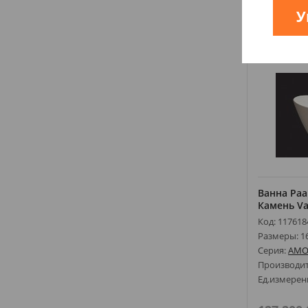
GEDY
(
1
)
У
GESSI
(
2
)
Купи
GLOBO
(
88
)
GRB
(
131
)
GROHE
(
1165
)
GRUPPO TREESSE
(
35
)
GURALVIT
(
2
)
GUSTAVSBERG
(
10
)
HANSA
(
38
)
HANSGROHE
(
532
)
HATRIA
(
81
)
Ванна Paa
Камень V
HIDRA
(
27
)
Код: 117618
HUPPE
(
21
)
Размеры: 1
IDEVIT
(
5
)
Серия:
AMO
IMPRESE
(
233
)
Производи
Ед.измерен
IMSO CERAMICA
(
3
)
INOX STYLE
(
85
)