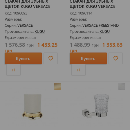
СТАКАН ДЛЯ ЗУБНЫХ
СТАКАН ДЛЯ ЗУБНЫХ
ЩЕТОК KUGU VERSACE
ЩЕТОК KUGU VERSACE
ANTIQUE 206A, Б...
FREESTAND 250A,...
Код: 1096093
Код: 1096114
Размеры:
Размеры:
Серия:
VERSACE
Серия:
VERSACE FREESTAND
Производитель:
KUGU
Производитель:
KUGU
Ед.измерения: шт
Ед.измерения: шт
1 576,58
1 433,25
1 488,99
1 353,63
грн
грн
грн
грн
Купить
Купить