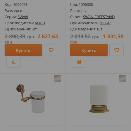
ЗОЛОТО
FREESTAND 350C, ХР...
Код: 1096073
Код: 1096080
Размеры:
Размеры:
Серия:
SWAN
Серия:
SWAN FREESTAND
Производитель:
KUGU
Производитель:
KUGU
Ед.измерения: шт
Ед.измерения: шт
2 890,39
2 627,63
2 014,52
1 831,38
грн
грн
грн
грн
Купить
Купить