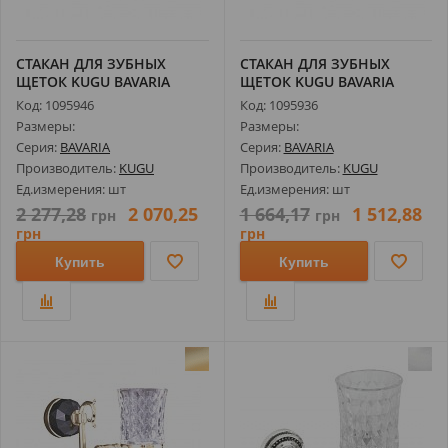
СТАКАН ДЛЯ ЗУБНЫХ
СТАКАН ДЛЯ ЗУБНЫХ
ЩЕТОК KUGU BAVARIA
ЩЕТОК KUGU BAVARIA
306G, ЗОЛОТО
306С, ХРОМ
Код: 1095946
Код: 1095936
Размеры:
Размеры:
Серия:
BAVARIA
Серия:
BAVARIA
Производитель:
KUGU
Производитель:
KUGU
Ед.измерения: шт
Ед.измерения: шт
2 277,28
2 070,25
1 664,17
1 512,88
грн
грн
грн
грн
Купить
Купить