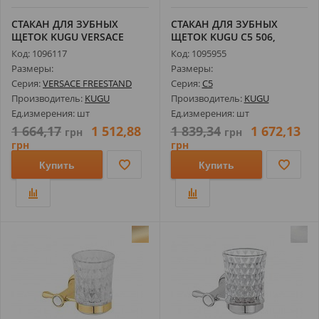
СТАКАН ДЛЯ ЗУБНЫХ
СТАКАН ДЛЯ ЗУБНЫХ
ЩЕТОК KUGU VERSACE
ЩЕТОК KUGU С5 506,
FREESTAND 250G,...
ХРОМ
Код: 1096117
Код: 1095955
Размеры:
Размеры:
Серия:
VERSACE FREESTAND
Серия:
C5
Производитель:
KUGU
Производитель:
KUGU
Ед.измерения: шт
Ед.измерения: шт
1 664,17
1 512,88
1 839,34
1 672,13
грн
грн
грн
грн
Купить
Купить