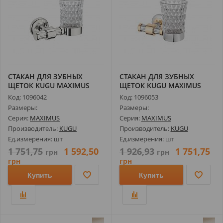
СТАКАН ДЛЯ ЗУБНЫХ
СТАКАН ДЛЯ ЗУБНЫХ
ЩЕТОК KUGU MAXIMUS
ЩЕТОК KUGU MAXIMUS
606C, ХРОМ
606C&G, ХРОМ/ЗО...
Код: 1096042
Код: 1096053
Размеры:
Размеры:
Серия:
MAXIMUS
Серия:
MAXIMUS
Производитель:
KUGU
Производитель:
KUGU
Ед.измерения: шт
Ед.измерения: шт
1 751,75
1 592,50
1 926,93
1 751,75
грн
грн
грн
грн
Купить
Купить