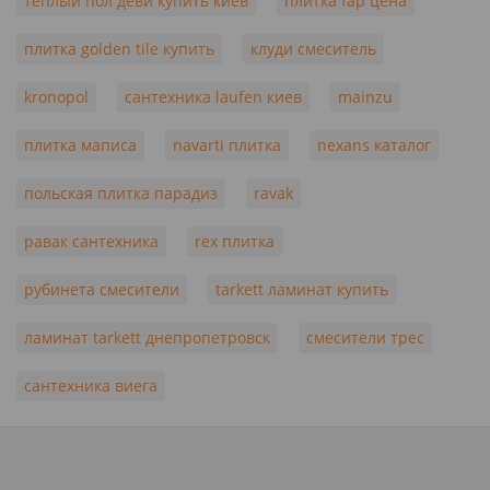
теплый пол деви купить киев
плитка fap цена
плитка golden tile купить
клуди смеситель
kronopol
сантехника laufen киев
mainzu
плитка маписа
navarti плитка
nexans каталог
польская плитка парадиз
ravak
равак сантехника
rex плитка
рубинета смесители
tarkett ламинат купить
ламинат tarkett днепропетровск
смесители трес
сантехника виега