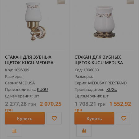
СТАКАН ДЛЯ ЗУБНЫХ
СТАКАН ДЛЯ ЗУБНЫХ
ЩЕТОК KUGU MEDUSA
ЩЕТОК KUGU MEDUSA
706A, БРОНЗА
FREESTAND 750A, ...
Код: 1096009
Код: 1096030
Размеры:
Размеры:
Серия:
MEDUSA
Серия:
MEDUSA FREESTAND
Производитель:
KUGU
Производитель:
KUGU
Ед.измерения: шт
Ед.измерения: шт
2 277,28
2 070,25
1 708,21
1 552,92
грн
грн
грн
грн
Купить
Купить