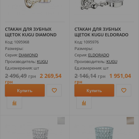
СТАКАН ДЛЯ ЗУБНЫХ
СТАКАН ДЛЯ ЗУБНЫХ
ЩЕТОК KUGU DIAMOND
ЩЕТОК KUGU ELDORADO
1106G, ЗОЛОТО
806С, ХРОМ
Код: 1095968
Код: 1095976
Размеры:
Размеры:
Серия:
DIAMOND
Серия:
ELDORADO
Производитель:
KUGU
Производитель:
KUGU
Ед.измерения: шт
Ед.измерения: шт
2 496,49
2 269,54
2 146,14
1 951,04
грн
грн
грн
грн
Купить
Купить