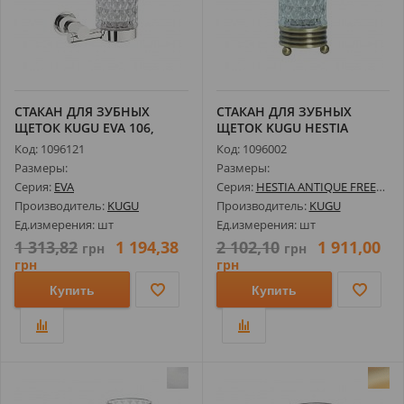
СТАКАН ДЛЯ ЗУБНЫХ
СТАКАН ДЛЯ ЗУБНЫХ
ЩЕТОК KUGU EVA 106,
ЩЕТОК KUGU HESTIA
ХРОМ
ANTIQUE FREESTAN...
Код: 1096121
Код: 1096002
Размеры:
Размеры:
Серия:
EVA
Серия:
HESTIA ANTIQUE FREESTAND
Производитель:
KUGU
Производитель:
KUGU
Ед.измерения: шт
Ед.измерения: шт
1 313,82
1 194,38
2 102,10
1 911,00
грн
грн
грн
грн
Купить
Купить