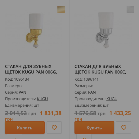
СТАКАН ДЛЯ ЗУБНЫХ
СТАКАН ДЛЯ ЗУБНЫХ
ЩЕТОК KUGU PAN 006G,
ЩЕТОК KUGU PAN 006С,
ЗОЛОТО
ХРОМ
Код: 1096134
Код: 1096141
Размеры:
Размеры:
Серия:
PAN
Серия:
PAN
Производитель:
KUGU
Производитель:
KUGU
Ед.измерения: шт
Ед.измерения: шт
2 014,52
1 831,38
1 576,58
1 433,25
грн
грн
грн
грн
Купить
Купить