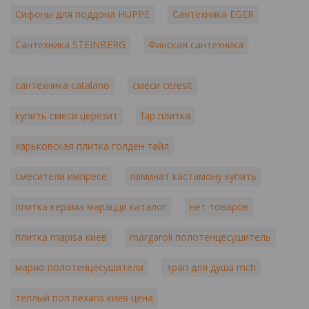
Сифоны для поддона HUPPE
Сантехника EGER
Сантехника STEINBERG
Финская сантехника
сантехника catalano
смеси ceresit
купить смеси церезит
fap плитка
харьковская плитка голден тайл
смесители импресе
ламинат кастамону купить
плитка керама марацци каталог
нет товаров
плитка mapisa киев
margaroli полотенцесушитель
марио полотенцесушители
трап для душа mch
теплый пол nexans киев цена