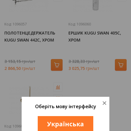
Код:
1096057
Код:
1096060
ПОЛОТЕНЦЕДЕРЖАТЕЛЬ
ЕРШИК KUGU SWAN 405C,
KUGU SWAN 442C, ХРОМ
ХРОМ
3 153,15
грн/шт
3 328,33
грн/шт
2 866,50
грн/шт
3 025,75
грн/шт
×
Оберіть мову інтерфейсу
Українська
Код:
1096071