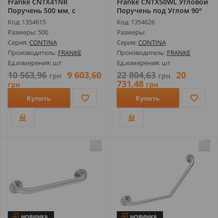
Franke CNTX41NR
Franke CNTX50WL Угловой
Поручень 500 мм, с
Поручень под Углом 90°
Креплением в Трех...
для Н...
Код: 1354615
Код: 1354626
Размеры: 500
Размеры:
Серия:
CONTINA
Серия:
CONTINA
Производитель:
FRANKE
Производитель:
FRANKE
Ед.измерения: шт
Ед.измерения: шт
10 563,96
9 603,60
22 804,63
20
грн
грн
731,48
грн
грн
Купить
Купить
НОВИНКА
НОВИНКА