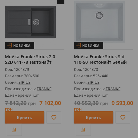
НОВИНКА
НОВИНКА
Мойка Franke Sirius 2.0
Мойка Franke Sirius Sid
S2D 611-78 Тектонайт
110-50 Тектонайт Белый
Черный ...
125.0...
Код: 1264379
Код: 1264370
Размеры: 780х500
Размеры: 525х440
Серия:
SIRIUS
Серия:
SIRIUS
Производитель:
FRANKE
Производитель:
FRANKE
Ед.измерения: шт
Ед.измерения: шт
7 812,20
7 102,00
10 552,30
9 593,00
грн
грн
грн
грн
Купить
Купить