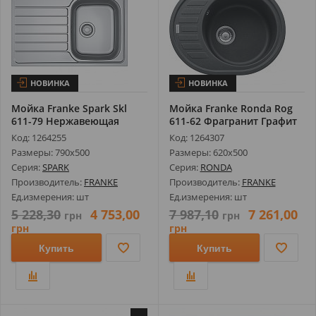
НОВИНКА
НОВИНКА
Мойка Franke Spark Skl
Мойка Franke Ronda Rog
611-79 Нержавеющая
611-62 Фрагранит Графит
Сталь Деко...
114.0...
Код: 1264255
Код: 1264307
Размеры: 790х500
Размеры: 620х500
Серия:
SPARK
Серия:
RONDA
Производитель:
FRANKE
Производитель:
FRANKE
Ед.измерения: шт
Ед.измерения: шт
5 228,30
4 753,00
7 987,10
7 261,00
грн
грн
грн
грн
Купить
Купить