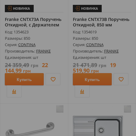
НОВИНКА
НОВИНКА
Franke CNTX73A Поручень
Franke CNTX73B Поручень
Откидной, с Держателем
Откидной, 850 мм
для Р...
Код: 1354623
Код: 1354619
Размеры: 850
Размеры: 850
Серия:
CONTINA
Серия:
CONTINA
Производитель:
FRANKE
Производитель:
FRANKE
Ед.измерения: шт
Ед.измерения: шт
24 359,49
22
21 471,89
19
грн
грн
144,99
519,90
грн
грн
Купить
Купить