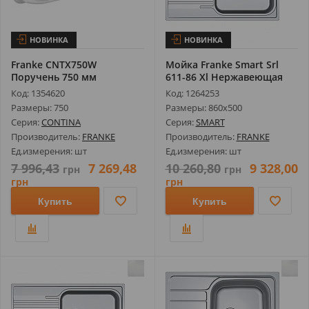
НОВИНКА
НОВИНКА
Franke CNTX750W
Мойка Franke Smart Srl
Поручень 750 мм
611-86 Xl Нержавеющая
Сталь Д...
Код: 1354620
Код: 1264253
Размеры: 750
Размеры: 860х500
Серия:
CONTINA
Серия:
SMART
Производитель:
FRANKE
Производитель:
FRANKE
Ед.измерения: шт
Ед.измерения: шт
7 996,43
7 269,48
10 260,80
9 328,00
грн
грн
грн
грн
Купить
Купить