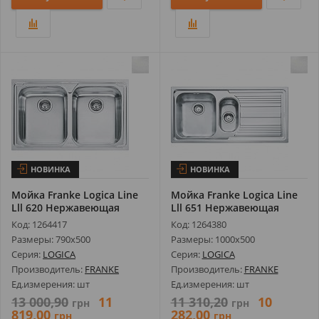
НОВИНКА
НОВИНКА
Мойка Franke Logica Line
Мойка Franke Logica Line
Lll 620 Нержавеющая
Lll 651 Нержавеющая
Сталь Д...
Сталь Д...
Код: 1264417
Код: 1264380
Размеры: 790х500
Размеры: 1000х500
Серия:
LOGICA
Серия:
LOGICA
Производитель:
FRANKE
Производитель:
FRANKE
Ед.измерения: шт
Ед.измерения: шт
13 000,90
11
11 310,20
10
грн
грн
819,00
282,00
грн
грн