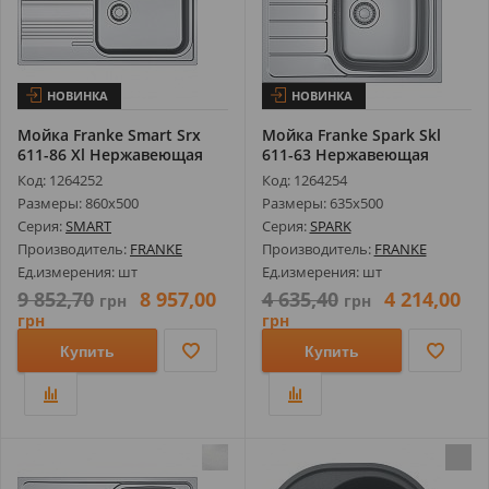
НОВИНКА
НОВИНКА
Мойка Franke Smart Srx
Мойка Franke Spark Skl
611-86 Xl Нержавеющая
611-63 Нержавеющая
Сталь П...
Сталь Деко...
Код: 1264252
Код: 1264254
Размеры: 860х500
Размеры: 635х500
Серия:
SMART
Серия:
SPARK
Производитель:
FRANKE
Производитель:
FRANKE
Ед.измерения: шт
Ед.измерения: шт
9 852,70
8 957,00
4 635,40
4 214,00
грн
грн
грн
грн
Купить
Купить