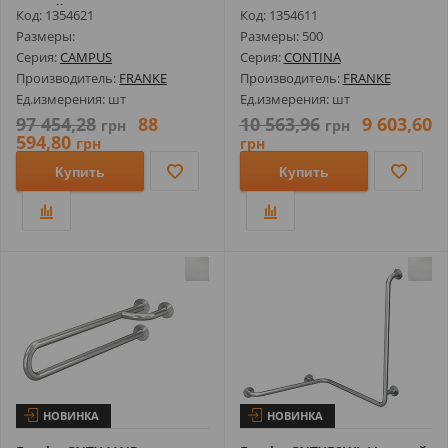
Людей с Инвалид...
Креплением в Трех...
Код: 1354621
Код: 1354611
Размеры:
Размеры: 500
Серия:
CAMPUS
Серия:
CONTINA
Производитель:
FRANKE
Производитель:
FRANKE
Ед.измерения: шт
Ед.измерения: шт
97 454,28
88
10 563,96
9 603,60
грн
грн
594,80
грн
грн
Купить
Купить
НОВИНКА
НОВИНКА