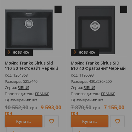
НОВИНКА
НОВИНКА
Мойка Franke Sirius Sid
Мойка Franke Sirius SID
110-50 Тектонайт Черный
610-40 Фрагранит Черный
125....
114....
Код: 1264368
Код: 1196093
Размеры: 525х440
Размеры: 430х530х200
Серия:
SIRIUS
Серия:
SIRIUS
Производитель:
FRANKE
Производитель:
FRANKE
Ед.измерения: шт
Ед.измерения: шт
10 552,30
9 593,00
7 870,50
7 155,00
грн
грн
грн
грн
Купить
Купить