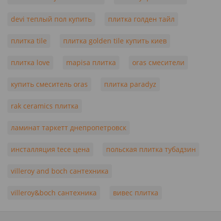
devi теплый пол купить
плитка голден тайл
плитка tile
плитка golden tile купить киев
плитка love
mapisa плитка
oras смесители
купить смеситель oras
плитка paradyz
rak ceramics плитка
ламинат таркетт днепропетровск
инсталляция tece цена
польская плитка тубадзин
villeroy and boch сантехника
villeroy&boch сантехника
вивес плитка