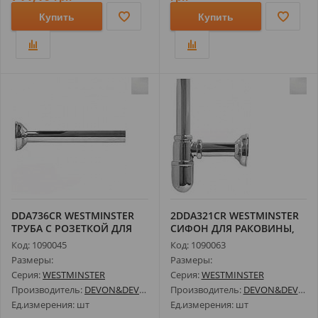
Купить
Купить
DDA736CR WESTMINSTER
2DDA321CR WESTMINSTER
ТРУБА С РОЗЕТКОЙ ДЛЯ
СИФОН ДЛЯ РАКОВИНЫ,
УНИТАЗА, Х...
ХРОМ
Код: 1090045
Код: 1090063
Размеры:
Размеры:
Серия:
WESTMINSTER
Серия:
WESTMINSTER
Производитель:
DEVON&DEVON
Производитель:
DEVON&DEVON
Ед.измерения: шт
Ед.измерения: шт