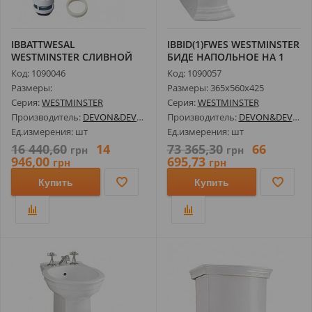
IBBATTWESAL
IBBID(1)FWES WESTMINSTER
WESTMINSTER СЛИВНОЙ
БИДЕ НАПОЛЬНОЕ НА 1
МЕХАНИЗМ ДЛЯ
ОТВ, 56...
Код: 1090046
Код: 1090057
ВЫСОКОГ...
Размеры:
Размеры: 365х560х425
Серия:
WESTMINSTER
Серия:
WESTMINSTER
Производитель:
DEVON&DEVON
Производитель:
DEVON&DEVON
Ед.измерения: шт
Ед.измерения: шт
16 440,60
14
73 365,30
66
грн
грн
946,00
695,73
грн
грн
Купить
Купить