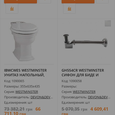
IBWCWES WESTMINSTER
GH554CR WESTMINSTER
УНИТАЗ НАПОЛЬНЫЙ,
СИФОН ДЛЯ БИДЕ И
365Х486ММ, БЕЛ...
РАКОВИНЫ, ХРОМ
Код: 1090065
Код: 1090058
Размеры: 355х635х435
Размеры:
Серия:
WESTMINSTER
Серия:
WESTMINSTER
Производитель:
DEVON&DEVON
Производитель:
DEVON&DEVON
Ед.измерения: шт
Ед.измерения: шт
73 382,21
66
5 070,35
4 609,41
грн
грн
711,10
грн
грн