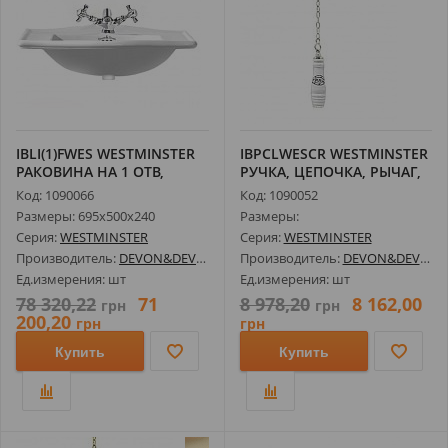
IBLI(1)FWES WESTMINSTER
IBPCLWESCR WESTMINSTER
РАКОВИНА НА 1 ОТВ,
РУЧКА, ЦЕПОЧКА, РЫЧАГ,
695Х500ММ...
ХРОМ
Код: 1090066
Код: 1090052
Размеры: 695х500х240
Размеры:
Серия:
WESTMINSTER
Серия:
WESTMINSTER
Производитель:
DEVON&DEVON
Производитель:
DEVON&DEVON
Ед.измерения: шт
Ед.измерения: шт
78 320,22
71
8 978,20
8 162,00
грн
грн
200,20
грн
грн
Купить
Купить