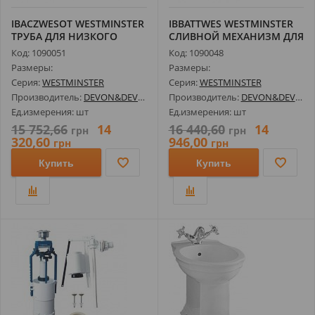
IBACZWESOT WESTMINSTER
IBBATTWES WESTMINSTER
ТРУБА ДЛЯ НИЗКОГО
СЛИВНОЙ МЕХАНИЗМ ДЛЯ
БАЧКА, СВЕТ...
МОНОБЛОКА
Код: 1090051
Код: 1090048
Размеры:
Размеры:
Серия:
WESTMINSTER
Серия:
WESTMINSTER
Производитель:
DEVON&DEVON
Производитель:
DEVON&DEVON
Ед.измерения: шт
Ед.измерения: шт
15 752,66
14
16 440,60
14
грн
грн
320,60
946,00
грн
грн
Купить
Купить