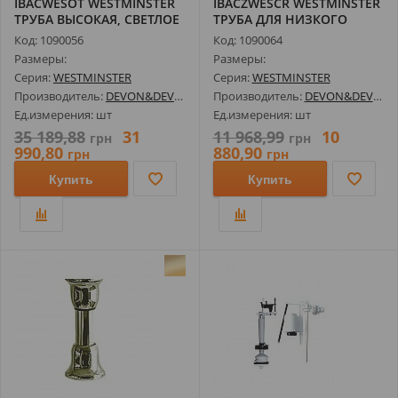
IBACWESOT WESTMINSTER
IBACZWESCR WESTMINSTER
ТРУБА ВЫСОКАЯ, СВЕТЛОЕ
ТРУБА ДЛЯ НИЗКОГО
ЗОЛОТО
БАЧКА, ХРОМ
Код: 1090056
Код: 1090064
Размеры:
Размеры:
Серия:
WESTMINSTER
Серия:
WESTMINSTER
Производитель:
DEVON&DEVON
Производитель:
DEVON&DEVON
Ед.измерения: шт
Ед.измерения: шт
35 189,88
31
11 968,99
10
грн
грн
990,80
880,90
грн
грн
Купить
Купить