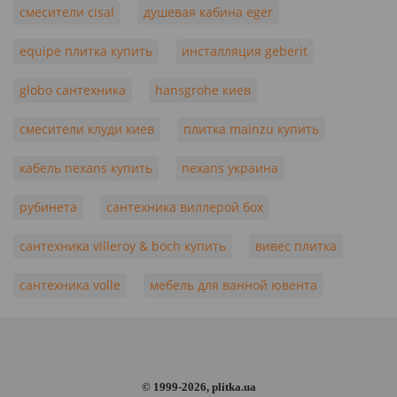
смесители cisal
душевая кабина eger
equipe плитка купить
инсталляция geberit
globo сантехника
hansgrohe киев
смесители клуди киев
плитка mainzu купить
кабель nexans купить
nexans украина
рубинета
сантехника виллерой бох
сантехника villeroy & boch купить
вивес плитка
сантехника volle
мебель для ванной ювента
© 1999-2026, plitka.ua