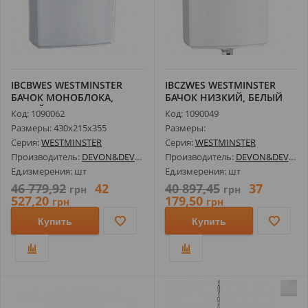
IBCBWES WESTMINSTER
IBCZWES WESTMINSTER
БАЧОК МОНОБЛОКА,
БАЧОК НИЗКИЙ, БЕЛЫЙ
БЕЛЫЙ
Код: 1090062
Код: 1090049
Размеры: 430х215х355
Размеры:
Серия:
WESTMINSTER
Серия:
WESTMINSTER
Производитель:
DEVON&DEVON
Производитель:
DEVON&DEVON
Ед.измерения: шт
Ед.измерения: шт
46 779,92
42
40 897,45
37
грн
грн
527,20
179,50
грн
грн
Купить
Купить