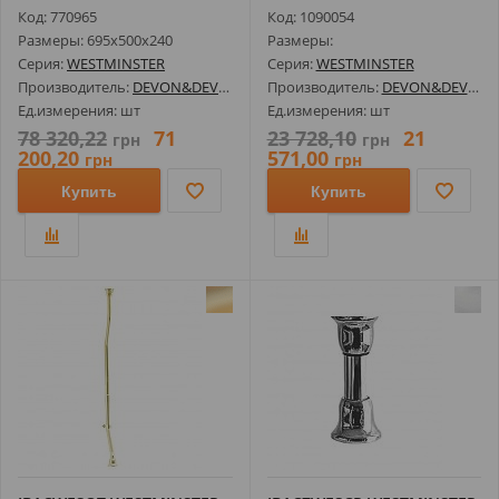
ОТВ Ц...
Код: 770965
Код: 1090054
Размеры: 695х500х240
Размеры:
Серия:
WESTMINSTER
Серия:
WESTMINSTER
Производитель:
DEVON&DEVON
Производитель:
DEVON&DEVON
Ед.измерения: шт
Ед.измерения: шт
78 320,22
71
23 728,10
21
грн
грн
200,20
571,00
грн
грн
Купить
Купить