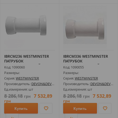
IBRCM236 WESTMINSTER
IBRCM336 WESTMINSTER
ПАТРУБОК
ПАТРУБОК
ГОРИЗОНТАЛЬНЫЙ,
ГОРИЗОНТАЛЬНЫЙ,
Код: 1090060
Код: 1090055
236ММ
336ММ
Размеры:
Размеры:
Серия:
WESTMINSTER
Серия:
WESTMINSTER
Производитель:
DEVON&DEVON
Производитель:
DEVON&DEVON
Ед.измерения: шт
Ед.измерения: шт
8 286,18
7 532,89
8 286,18
7 532,89
грн
грн
грн
грн
Купить
Купить