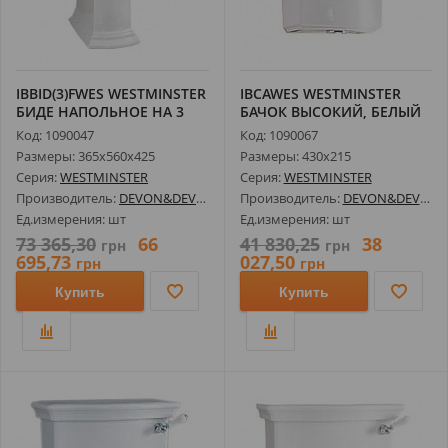
IBBID(3)FWES WESTMINSTER
IBCAWES WESTMINSTER
БИДЕ НАПОЛЬНОЕ НА 3
БАЧОК ВЫСОКИЙ, БЕЛЫЙ
ОТВ, 56...
Код: 1090047
Код: 1090067
Размеры: 365х560х425
Размеры: 430х215
Серия:
WESTMINSTER
Серия:
WESTMINSTER
Производитель:
DEVON&DEVON
Производитель:
DEVON&DEVON
Ед.измерения: шт
Ед.измерения: шт
73 365,30
66
41 830,25
38
грн
грн
695,73
027,50
грн
грн
Купить
Купить