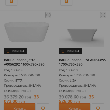
НОВИНКА
НОВИНКА
Ванна Insana Jetta
Ванна Insana Liza А0056895
А0056292 1600х790х590
1700х750х580
Код: 1366286
Код: 1366289
Размеры: 1600х790х590
Размеры: 1700х750х580
Серия:
JETTA
Серия:
LIZA
Производитель:
INSANA
Производитель:
INSANA
Ед.измерения: шт
Ед.измерения: шт
36 379,20
33
39 078,60
35
грн
грн
072,00
526,00
грн
грн
Купить
Купить