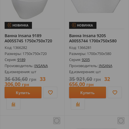
НОВИНКА
НОВИНКА
Ванна Insana 9189
Ванна Insana 9205
А0055745 1750х750х720
А0055744 1700х750х580
Код: 1366282
Код: 1366281
Размеры: 1750х750х720
Размеры: 1700х750х580
Серия:
9189
Серия:
9205
Производитель:
INSANA
Производитель:
INSANA
Ед.измерения: шт
Ед.измерения: шт
36 636,60
33
35 921,60
32
грн
грн
306,00
656,00
грн
грн
Купить
Купить