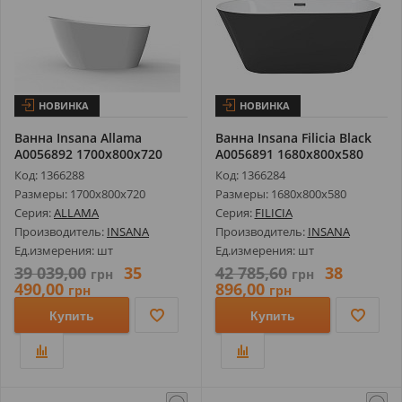
НОВИНКА
НОВИНКА
Ванна Insana Allama
Ванна Insana Filicia Black
А0056892 1700х800х720
А0056891 1680х800х580
Код: 1366288
Код: 1366284
Размеры: 1700х800х720
Размеры: 1680х800х580
Серия:
ALLAMA
Серия:
FILICIA
Производитель:
INSANA
Производитель:
INSANA
Ед.измерения: шт
Ед.измерения: шт
39 039,00
35
42 785,60
38
грн
грн
490,00
896,00
грн
грн
Купить
Купить