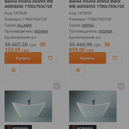
Ванна Insana Allama WB
Ванна Insana Amina Black
А0058048 1700х750х720
WB А0058050 1700х750х720
Код: 1373549
Код: 1373555
Размеры: 1700х750х720
Размеры: 1700х750х720
Серия:
ALLAMA
Серия:
AMINA
Производитель:
INSANA
Производитель:
INSANA
Ед.измерения: шт
Ед.измерения: шт
38 667,20
35
39 444,90
35
грн
грн
152,00
859,00
грн
грн
Купить
Купить
НОВИНКА
НОВИНКА