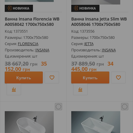
НОВИНКА
НОВИНКА
Ванна Insana Florencia WB
Ванна Insana Jetta Slim WB
А0058042 1700х750х580
А0058046 1700х750х580
Код: 1373551
Код: 1373556
Размеры: 1700х750х580
Размеры: 1700х750х580
Серия:
FLORENCIA
Серия:
JETTA
Производитель:
INSANA
Производитель:
INSANA
Ед.измерения: шт
Ед.измерения: шт
38 667,20
35
37 889,50
34
грн
грн
152,00
445,00
грн
грн
Купить
Купить