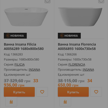
НОВИНКА
НОВИНКА
Ванна Insana Filicia
Ванна Insana Florencia
А0056289 1680х800х580
А0056893 1600х730х58
Код: 1366283
Код: 1366266
Размеры: 1680х800х580
Размеры: 1600х730х58
Серия:
FILICIA
Серия:
FLORENCIA
Производитель:
INSANA
Производитель:
INSANA
Ед.измерения: шт
Ед.измерения: шт
37 329,60
33
38 115,00
34
грн
грн
936,00
650,00
грн
грн
Купить
Купить