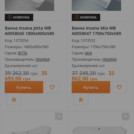
НОВИНКА
НОВИНКА
Ванна Insana Jetta WB
Ванна Insana Mia WB
А0058045 1800х800х580
А0058047 1700х750х580
Код: 1373554
Код: 1373552
Размеры: 1800х800х580
Размеры: 1700х750х580
Серия:
JETTA
Серия:
MIA
Производитель:
INSANA
Производитель:
INSANA
Ед.измерения: шт
Ед.измерения: шт
39 262,30
35
37 248,20
33
грн
грн
693,00
862,00
грн
грн
Купить
Купить