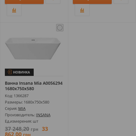
НОВИНКА
Ванна Insana Mia А0056294
1680х750х580
Код: 1366287
Размеры: 1680х750х580
Серия:
MIA
Производитель:
INSANA
Ед.измерения: шт
37 248,20
33
грн
862,00
грн