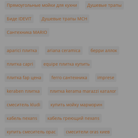
Прямоугольные мойки для кухни
Душевые трапы
Биде IDEVIT
Душевые трапы MCH
Сантехника MARIO
aparici плитка
ariana ceramica
берри аллок
плитка capri
equipe плитка купить
плитка fap цена
ferro сантехника
imprese
keraben плитка
плитка kerama marazzi каталог
смеситель kludi
купить мойку марморин
кабель nexans
кабель греющий nexans
купить смеситель орас
смесители oras киев