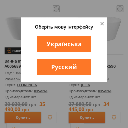
×
Оберіть мову інтерфейсу
Українська
НОВИНКА
НОВИНКА
Ванна Insana Florencia
Ванна Insana Jetta
Русский
А0056894 1700х730х58
А0056291 1700х790х590
Код: 1366198
Код: 1366285
Размеры: 1700х730х58
Размеры: 1700х790х590
Серия:
FLORENCIA
Серия:
JETTA
Производитель:
INSANA
Производитель:
INSANA
Ед.измерения: шт
Ед.измерения: шт
39 039,00
35
37 889,50
34
грн
грн
490,00
445,00
грн
грн
Купить
Купить