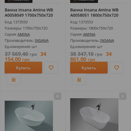
Ванна Insana Amina WB
Ванна Insana Amina WB
А0058049 1700х750х720
А0058051 1800х750х720
Код: 1373550
Код: 1373553
Размеры: 1700х750х720
Размеры: 1800х750х720
Серия:
AMINA
Серия:
AMINA
Производитель:
INSANA
Производитель:
INSANA
Ед.измерения: шт
Ед.измерения: шт
37 569,40
34
38 347,10
34
грн
грн
154,00
861,00
грн
грн
Купить
Купить